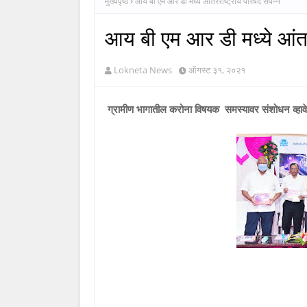
मुख्यपृष्ठ
आय बी एम आर डी मध्ये आंतरराष्ट्रीय परिषद संपन्न
आय बी एम आर डी मध्ये आंतरर
Lokneta News
ऑगस्ट ३१, २०२१
ग्रामीण भागातील करोना विषयक समस्यावर संशोधन व्हावे-