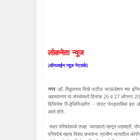
लोकनेता
न्यूज
(
ऑनलाईन
न्यूज
नेटवर्क
)
नगर
:डॉ. विठ्ठलराव विखे पाटील फाऊंडेशन च्या इन्
अहमदनगर या संस्थेमध्ये दिनांक 26 व 27 ऑगस्ट 2021
बिसिनेस रि-इंजिनिअरीग - पोस्ट पेनड्यामिक इरा ऑ
आले होते.
सदर परिषदेमध्ये तज्ज्ञ व्याख्याते म्हणून पद्मश्री.
परिषदेचे महत्व विशद करताना ग्रामीण भागातील कोरोन