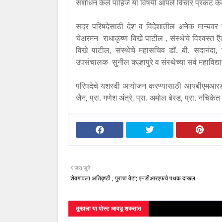
संशोधन केले पाहिजे या विषयी आपले विचार प्रकट के
सदर परिषदेसाठी देश व विदेशातील अनेक मान्यवर उप
चेअरमन राधाकृष्ण विखे पाटील , संस्थेचे विश्वस्त 
विखे पाटील, संस्थेचे महासचिव डॉ. बी. सदानंदा
उपसंचालक सुनील कल्हापुरे व संस्थेच्या सर्व महाविद्यालय
परिषदेचे यशस्वी आयोजन करण्यासाठी आयबीएमआरडी संस
जैन, प्रा. गणेश अंत्रे, प्रा. अमोल बेरड, प्रा. नचिकेत
जरा जुने
शेवगावला अतिवृष्टी , पुराचा वेढा; एनडीआरएफचे पथक दाखल
तुम्‍हाला या पोस्‍ट आवडू शकतात