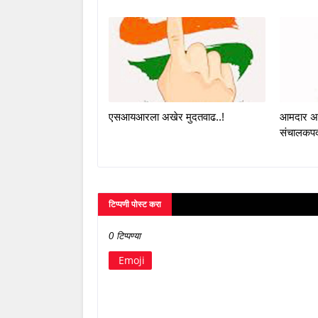
एसआयआरला अखेर मुदतवाढ..!
आमदार अक्ष
संचालकपदा
टिप्पणी पोस्ट करा
0 टिप्पण्या
Emoji