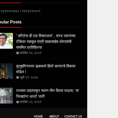
्क ९६९९००५६६५ / ९४२२२२५००१
ular Posts
‘ काँग्रेस ही एक विचारधारा’ , शरद पवारांच्या
टीकेवर महसूल मंत्री बाळासाहेब थोरातांची
संयमित प्रतिक्रिया
सप्टेंबर १२, २०२१
कुतुबमिनारवर झळकले हिवरे बाजारचे विकास
मॉडेल !
जुलै २१, २०२६
राज्यात उद्यापासून सलग तीन दिवस पाऊस; 'या'
जिल्ह्यांना अलर्ट जारी
सप्टेंबर ०२, २०२१
HOME
ABOUT
CONTACT US