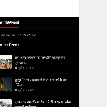
क माहितीसाठी
्क ९६९९००५६६५ / ९४२२२२५००१
ular Posts
श्री क्षेत्र भगवानगड पालखीचें पंढरपूरकडे
प्रस्थान..
जुलै ०५, २०२४
कुतुबमिनारवर झळकले हिवरे बाजारचे विकास
मॉडेल !
जुलै २१, २०२६
प्रतापराव ढाकणेंच्या शिवार फेरीला ग्रामस्थांचा