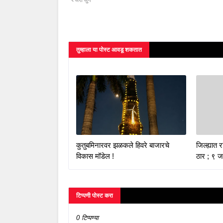
तुम्‍हाला या पोस्‍ट आवडू शकतात
कुतुबमिनारवर झळकले हिवरे बाजारचे
जिल्ह्यात
विकास मॉडेल !
ठार ; ९ 
टिप्पणी पोस्ट करा
0 टिप्पण्या