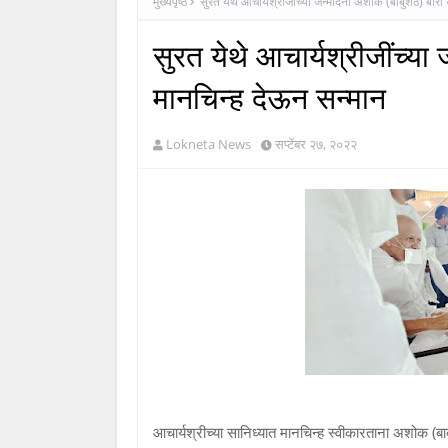
मुख्यपृष्ठ
सुरत येथे आचार्यश्रीजींच्या जन्मदिनी अशोक (बाबुशेठ) बोरा 
सुरत येथे आचार्यश्रीजींच्या
मानचिन्ह देऊन सन्मान
Lokneta News
सप्टेंबर २७, २०२२
आचार्यश्रीच्या सानिध्यात मानचिन्ह स्वीकारताना अशोक (ब