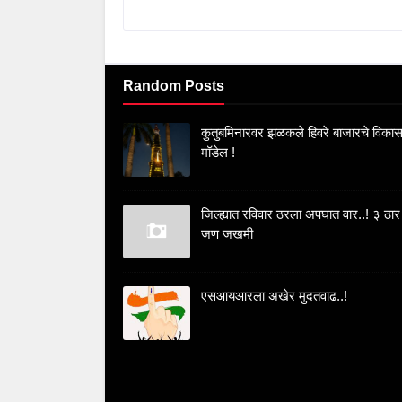
Random Posts
कुतुबमिनारवर झळकले हिवरे बाजारचे विका
मॉडेल !
जिल्ह्यात रविवार ठरला अपघात वार..! ३ ठार
जण जखमी
एसआयआरला अखेर मुदतवाढ..!