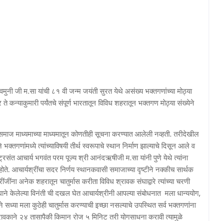
वमुनी जी म.सा यांची ८१ वी जन्म जयंती सुरत येथे असंख्य भक्तगणांच्या मोठ्या
ते कन्याकुमारी पर्यंतचे संपूर्ण भारतातून विविध शहरातून भक्तगण मोठ्या संख्येने
समाज माध्यमाच्या माध्यमातून कोणतीही सूचना करण्यात आलेली नव्हती. तरीदेखील
भक्तगणांमध्ये त्यांच्याविषयी तीर्थ स्वरूपाचे स्थान निर्माण झाल्याचे दिसून आले व
ट्रसंत आचार्य भगवंत परम पूज्य श्री आनंदऋषीजी म.सा यांनी पुणे येथे त्यांना
ले होते. आचार्यश्रींचा सदर निर्णय स्थानकवासी समाजाच्या दृष्टीने नक्कीच सार्थक
्रींजींना अनेक शहरातून चातुर्मास करीता विविध श्रावक संघाद्वारे त्यांच्या चरणी
घाने केलेल्या विनंती ची दखल घेत आचार्यश्रीनी आपल्या संबोधनात मला धान्ययोग,
 सध्या मला कुठेही चातुर्मास करण्याची इच्छा नसल्याचे उपस्थित सर्व भक्तगणांना
्रावकाने २४ तासापैकी किमान रोज ५ मिनिट तरी योगसाधना करावी त्यामुळे