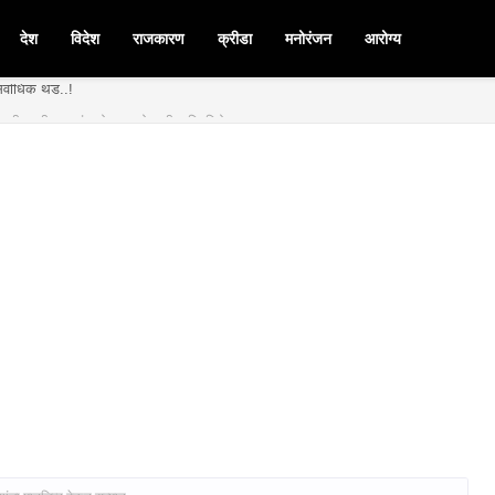
देश
विदेश
राजकारण
क्रीडा
मनोरंजन
आरोग्य
र्वाधिक थंड..!
मनपदी माजी आ. चंद्रशेखर घुले पाटील बिनविरोध