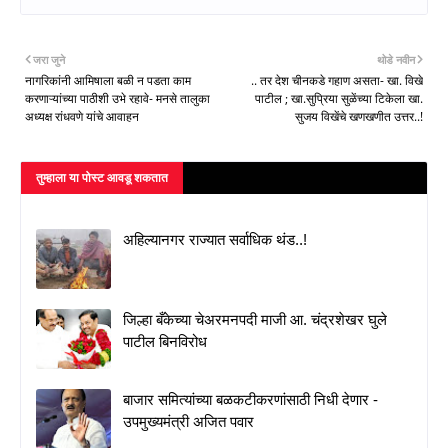
जरा जुने
थोडे नवीन
नागरिकांनी आमिषाला बळी न पडता काम
.. तर देश चीनकडे गहाण असता- खा. विखे
करणाऱ्यांच्या पाठीशी उभे रहावे- मनसे तालुका
पाटील ; खा.सुप्रिया सुळेंच्या टिकेला खा.
अध्यक्ष रांधवणे यांचे आवाहन
सुजय विखेंचे खणखणीत उत्तर..!
तुम्‍हाला या पोस्‍ट आवडू शकतात
अहिल्यानगर राज्यात सर्वाधिक थंड..!
जिल्हा बँकेच्या चेअरमनपदी माजी आ. चंद्रशेखर घुले
पाटील बिनविरोध
बाजार समित्यांच्या बळकटीकरणांसाठी निधी देणार -
उपमुख्यमंत्री अजित पवार