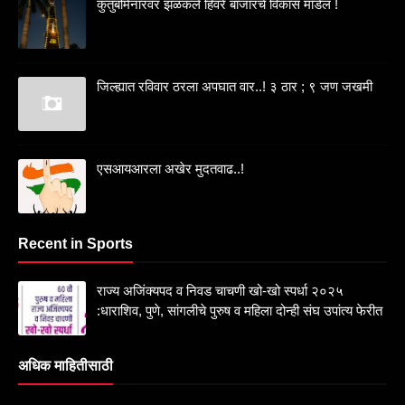
कुतुबमिनारवर झळकले हिवरे बाजारचे विकास मॉडेल !
जिल्ह्यात रविवार ठरला अपघात वार..! ३ ठार ; ९ जण जखमी
एसआयआरला अखेर मुदतवाढ..!
Recent in Sports
राज्य अजिंक्यपद व निवड चाचणी खो-खो स्पर्धा २०२५
:धाराशिव, पुणे, सांगलीचे पुरुष व महिला दोन्ही संघ उपांत्य फेरीत
अधिक माहितीसाठी