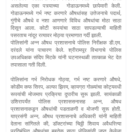
असलेल्या एका पत्र्याच्या गोडाऊनमध्ये छापेमारी केली.
गोडाऊनमध्ये गर्भ नष्ट करणारे औषधांसह उत्तेजनाचे पदार्थ,
गुंगीचे औषधे व नशा आणणारे विविध औषधांचा मोठा साठा
दिसून आला. कोटी रूपयांचा साठा सापडल्याची माहिती
पसरताच नांदूर रत्यावर मोठ्या प्रमाणात गर्दी झाली.
पोलिसांनी अन्न औषध प्रशासनाचे पोलिस निरीक्षक डी.एम.
दरंदले यांना पाचारण केले. श्रीरामपूर विभागाचे पोलिस
उपअधिक्षक संदिप मिटके यांनी घटनास्थळी तात्काळ भेट देत
तपासाला गती दिली.
पोलिसांना गर्भ निरोधक गोठ्या, गर्भ नष्ट करणारे औषधे,
कोडीम कफ सिरप, अल्फा झिरम, व्हायग्रा गोळ्यांचा कोट्यवधी
रूपयांची मोजमाप प्रक्रिया दुपारीच सुरू झाली. सायंकाळी
उशिरापर्यंत पोलिस प्रशाससनासह अन्न, औषध
प्रशासनाकडून औषधांची पडताळणी व मोजणी सुरू होती.
याप्रसंगी अन्न, औषध प्रशासनाचे अधिकारी यांनी माहिती
देताना सांगितले की, डॉक्टरांच्या चिठ्ठी शिवाय अवैधरित्या
प्रतिबंधित औषधांचा बहुतेक साठा पोलिसांनी जप्त केलेला