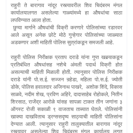
राहुरी ते बारागाव नांदूर रस्त्यावरील शिव चिदंबरम मंगल
कार्यालयालगत असलेल्या गाळ्यांमध्ये हा औषधांचा साठा
लपविण्यात आला होता.
छुप्या मार्गाने औषधांची विक्री करणारे पोलिसांच्या रडारवर
आले असून अनेक छोटे मोठे गुन्हेगार पोलिसांच्या जाळ्यात
अडकणार अशी माहिती पोलिस सुत्रांकडून समजली आहे.
राहुरी पोलिस निरीक्षक प्रताप दराडे यांना गुप्त खबर्‍याकडून
प्रतिबंधित औषधांसह नशेचे अंमली पदार्थ विक्री होत
असल्याची माहिती मिळाली होती. त्यानुसार पोलिस निरीक्षक
दराडे यांनी पो.स.ई. सज्जन नर्‍हेडा, महिला पो.स.ई. ज्योती
डोके, पोलिस हवालदार अजिनाथ पाखरे, अशोक शिंदे, विकास
साळवे, नदीम शेख, प्रविण अहिरे, दादासाहेब रोहोकले, नितीन
शिरसाठ, राजेंद्र आरोळे यांसह सापळा टाकत तीन जणांना ३
ऑगस्ट रोजी सकाळी ९ वाजताच ताब्यात घेतले. पोलिसांनी
खाक्या दाखविताच ड्रग्ससदृष्य साठ्याची माहिती पोलिसांना
देण्यात आली. त्यानुसार राहुरी तालुक्यातील बारागाव नांदूर
रस्त्यावर असलेल्या शिव चिदंबरम मंगल कार्यालय लगत