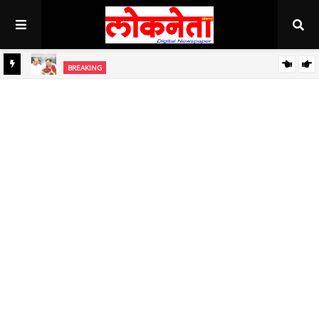
अहिल्यानगर राज्यात सर्वाधिक थंड..!
BREAKING
BREAKING
जिल्हा बँकेच्या चेअरमनपदी माजी आ. चंद्रशेखर घुले पाटील बिनविरोध