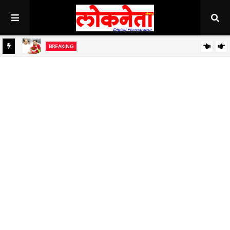
BREAKING
जिल्हा बँकेच्या चेअरमनपदी माजी आ. चंद्रशेखर घुले पाटील बिनविरोध