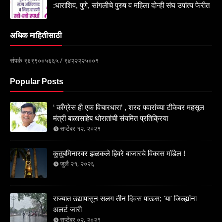
:धाराशिव, पुणे, सांगलीचे पुरुष व महिला दोन्ही संघ उपांत्य फेरीत
अधिक माहितीसाठी
संपर्क ९६९९००५६६५ / ९४२२२२५००१
Popular Posts
‘ काँग्रेस ही एक विचारधारा’ , शरद पवारांच्या टीकेवर महसूल
मंत्री बाळासाहेब थोरातांची संयमित प्रतिक्रिया
सप्टेंबर १२, २०२१
कुतुबमिनारवर झळकले हिवरे बाजारचे विकास मॉडेल !
जुलै २१, २०२६
राज्यात उद्यापासून सलग तीन दिवस पाऊस; 'या' जिल्ह्यांना
अलर्ट जारी
सप्टेंबर ०२, २०२१