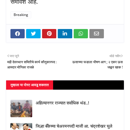
समावेश आहे.
Breaking
जरा जुने
थोडे नवीन
मढी देवस्थान समितीचे कार्य कौतुकास्पद :
ऊसाच्या फडाला भीषण आग ; २ एकर ऊस
आमदार मोनिका राजळे
जळून खाक !
तुम्‍हाला या पोस्‍ट आवडू शकतात
अहिल्यानगर राज्यात सर्वाधिक थंड..!
जिल्हा बँकेच्या चेअरमनपदी माजी आ. चंद्रशेखर घुले