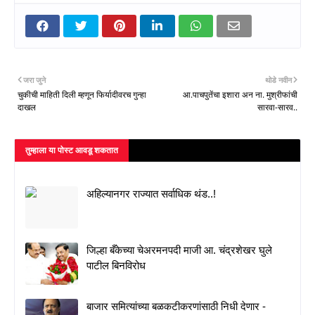
जरा जुने
थोडे नवीन
चुकीची माहिती दिली म्हणून फिर्यादीवरच गुन्हा
आ.पाचपुतेंचा इशारा अन ना. मुश्रीफांची
दाखल
सारवा-सारव..
तुम्‍हाला या पोस्‍ट आवडू शकतात
अहिल्यानगर राज्यात सर्वाधिक थंड..!
जिल्हा बँकेच्या चेअरमनपदी माजी आ. चंद्रशेखर घुले
पाटील बिनविरोध
बाजार समित्यांच्या बळकटीकरणांसाठी निधी देणार -