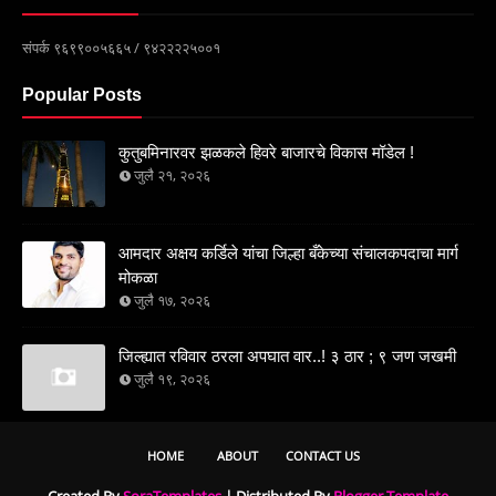
संपर्क ९६९९००५६६५ / ९४२२२२५००१
Popular Posts
कुतुबमिनारवर झळकले हिवरे बाजारचे विकास मॉडेल !
जुलै २१, २०२६
आमदार अक्षय कर्डिले यांचा जिल्हा बँकेच्या संचालकपदाचा मार्ग
मोकळा
जुलै १७, २०२६
जिल्ह्यात रविवार ठरला अपघात वार..! ३ ठार ; ९ जण जखमी
जुलै १९, २०२६
HOME
ABOUT
CONTACT US
Created By
SoraTemplates
| Distributed By
Blogger Template