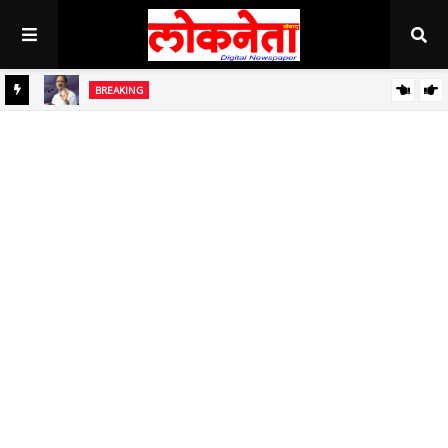
BREAKING
ध
बाजार समित्यांच्या बळकटीकरणांसाठी निधी देणार - उपमुख्यमंत्री अजित पवार