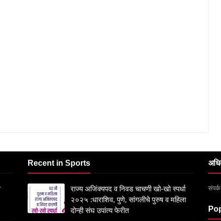
Recent in Sports
अधि
संपर
स
राज्य अजिंक्यपद व निवड चाचणी खो-खो स्पर्धा
२०२५ :धाराशिव, पुणे, सांगलीचे पुरुष व महिला
Pop
दोन्ही संघ उपांत्य फेरीत