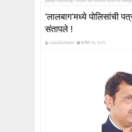
मुख्यपृष्ठ
Breaking
'लालबाग'मध्ये पोलिसांची पत्रकारांना धक्काब
'लालबाग'मध्ये पोलिसांची पत
संतापले !
Lokneta News
सप्टेंबर १०, २०२१