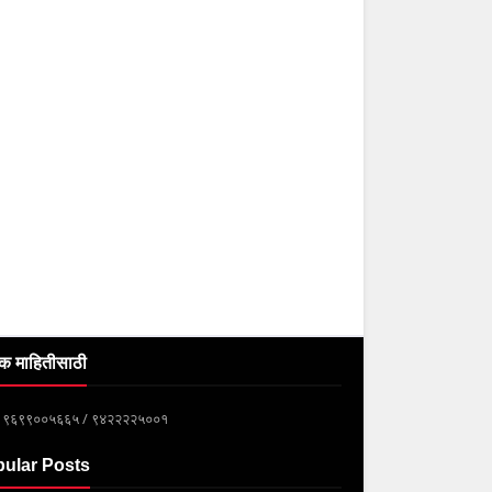
क माहितीसाठी
्क ९६९९००५६६५ / ९४२२२२५००१
ular Posts