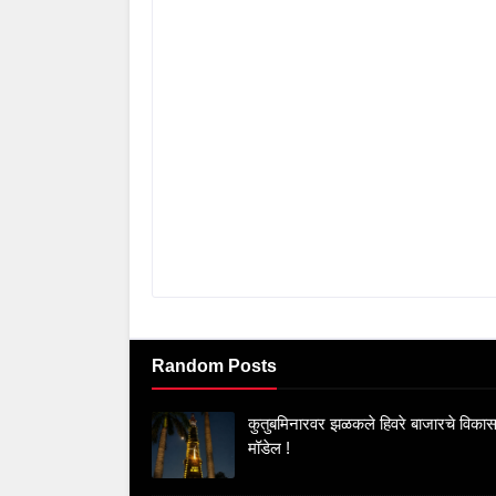
Random Posts
कुतुबमिनारवर झळकले हिवरे बाजारचे विका
मॉडेल !