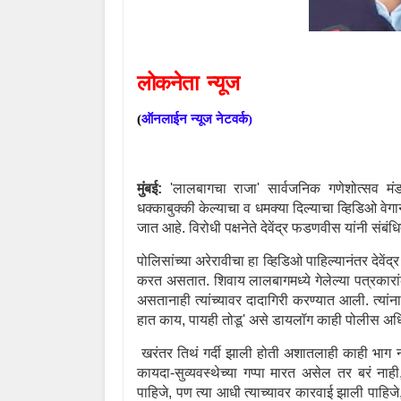
लोकनेता
न्यूज
(
ऑनलाईन
न्यूज
नेटवर्क
)
मुंबई:
'
लालबागचा राजा
'
सार्वजनिक गणेशोत्सव मंडळ
धक्काबुक्की केल्याचा व धमक्या दिल्याचा व्हिडिओ वेगा
जात आहे. विरोधी पक्षनेते
देवेंद्र फडणवीस
यांनी संबं
पोलिसांच्या अरेरावीचा हा व्हिडिओ पाहिल्यानंतर देवे
करत असतात. शिवाय लालबागमध्ये गेलेल्या पत्रकारा
असतानाही त्यांच्यावर दादागिरी करण्यात आली. त्यां
हात काय
,
पायही तोडू
'
असे डायलॉग काही पोलीस अधिका
खरंतर तिथं गर्दी झाली होती अशातलाही काही भाग नाही
कायदा-सुव्यवस्थेच्या गप्पा मारत असेल तर बरं नाही
पाहिजे
,
पण त्या आधी त्याच्यावर कारवाई झाली पाहिजे