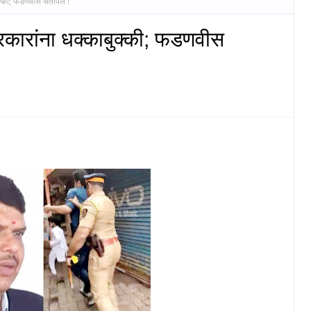
ुक्की; फडणवीस संतापले !
्रकारांना धक्काबुक्की; फडणवीस