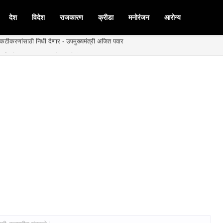
देश
विदेश
राजकारण
क्रीडा
मनोरंजन
आरोग्य
बळकटीकरणांसाठी निधी देणार - उपमुख्यमंत्री अजित पवार
र्गत शेवगावचा बांधकाम विभाग द्वितीय