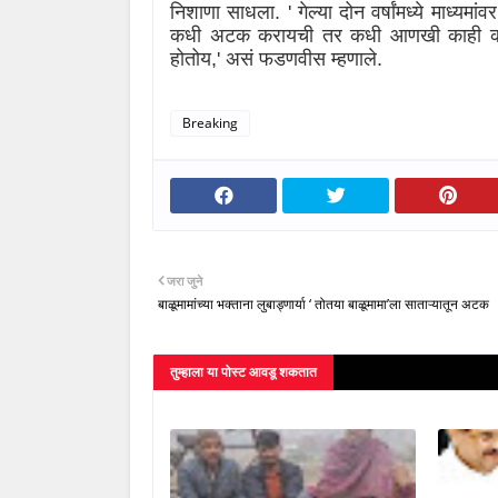
निशाणा साधला.
'
गेल्या दोन वर्षांमध्ये माध्
कधी अटक करायची तर कधी आणखी काही कारवा
होतोय
,'
असं फडणवीस म्हणाले.
Breaking
जरा जुने
बाळूमामांच्या भक्ताना लुबाड्णार्या ‘ तोतया बाळूमामा’ला साताऱ्यातून अटक
तुम्‍हाला या पोस्‍ट आवडू शकतात