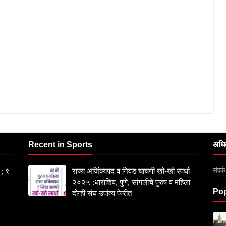
Recent in Sports
अधि
संपर
 ; ९
राज्य अजिंक्यपद व निवड चाचणी खो-खो स्पर्धा
२०२५ :धाराशिव, पुणे, सांगलीचे पुरुष व महिला
Pop
दोन्ही संघ उपांत्य फेरीत