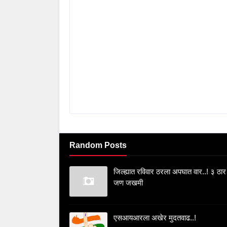
Random Posts
जिल्ह्यात रविवार ठरला अपघात वार..! ३ ठार
जण जखमी
एसआयआरला अखेर मुदतवाढ..!