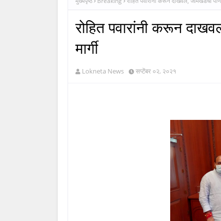
मुख्यपृष्ठ
Breaking
रोहित पवारांनी करून दाखवलं, जामखेडची पाणी
रोहित पवारांनी करून दाखव
मार्गी
Lokneta News
सप्टेंबर ०२, २०२१