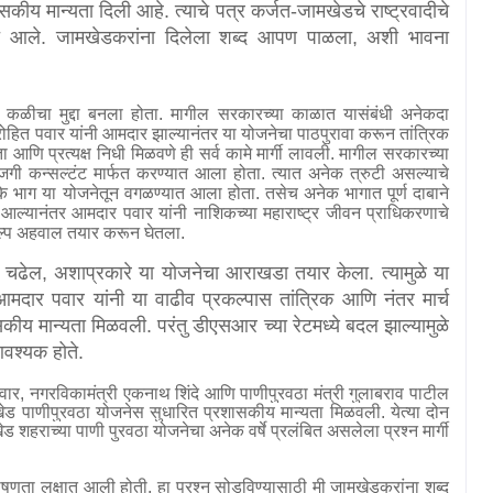
ासकीय मान्यता दिली आहे. त्याचे पत्र कर्जत-जामखेडचे राष्ट्रवादीचे
्यात आले. जामखेडकरांना दिलेला शब्द आपण पाळला
,
अशी भावना
 कळीचा मुद्दा बनला होता. मागील सरकारच्या काळात यासंबंधी अनेकदा
. रोहित पवार यांनी आमदार झाल्यानंतर या योजनेचा पाठपुरावा करून तांत्रिक
 आणि प्रत्यक्ष निधी मिळवणे ही सर्व कामे मार्गी लावली. मागील सरकारच्या
ी कन्सल्टंट मार्फत करण्यात आला होता. त्यात अनेक त्रुटी असल्याचे
भाग या योजनेतून वगळण्यात आला होता. तसेच अनेक भागात पूर्ण दाबाने
ात आल्यानंतर आमदार पवार यांनी नाशिकच्या महाराष्ट्र जीवन प्राधिकरणाचे
्रकल्प अहवाल तयार करून घेतला.
णी चढेल
,
अशाप्रकारे या योजनेचा आराखडा तयार केला. त्यामुळे या
 आमदार पवार यांनी या वाढीव प्रकल्पास तांत्रिक आणि नंतर मार्च
ीय मान्यता मिळवली. परंतु डीएसआर च्या रेटमध्ये बदल झाल्यामुळे
आवश्यक होते.
वार
,
नगरविकामंत्री एकनाथ शिंदे आणि पाणीपुरवठा मंत्री गुलाबराव पाटील
खेड पाणीपुरवठा योजनेस सुधारित प्रशासकीय मान्यता मिळवली. येत्या दोन
ेड शहराच्या पाणी पुरवठा योजनेचा अनेक वर्षे प्रलंबित असलेला प्रश्न मार्गी
षणता लक्षात आली होती. हा प्रश्न सोडविण्यासाठी मी जामखेडकरांना शब्द