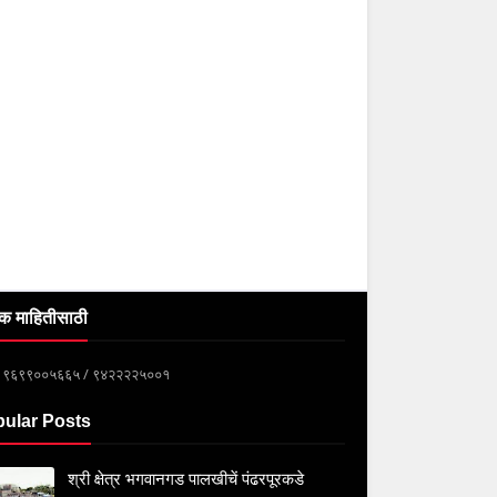
क माहितीसाठी
्क ९६९९००५६६५ / ९४२२२२५००१
ular Posts
श्री क्षेत्र भगवानगड पालखीचें पंढरपूरकडे