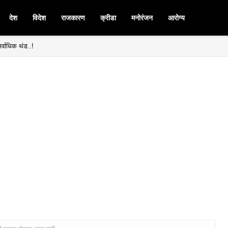
देश
विदेश
राजकारण
क्रीडा
मनोरंजन
आरोग्य
र्वाधिक थंड..!
मनपदी माजी आ. चंद्रशेखर घुले पाटील बिनविरोध