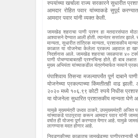
रुपयांच्या खर्चाला राज्य सरकारने सुधारीत प्रश
आमदार रोहित पवार यांच्याकडे सुपूर्द करण
आमदार पवार यांनी व्यक्त केली.
जामखेड शहराचा पाणी प्रश्न हा मतदारसंघात मोठा
आश्वासने देण्यात आली होती. त्यानंतर सत्तांतर झाले
मान्यता
,
सुधारीत तांत्रिक मान्यता
,
प्रशासकीय मान्यता
काळात या योजनेचा केलेला प्रकल्प अहवाल हा खाजग
निदर्शनास आले. जामखेड शहराचा जवळपास ४० टक्के 
पाणी पोचण्याबाबतही प्रश्नचिन्ह होते. ही बाब लक्ष
मुख्य अभियंता यांच्याकडील यंत्रणेमार्फत नव्याने प
पंपाशिवाय तिसऱ्या मजल्यापर्यंत पूर्ण दाबाने पा
योजनेच्या प्रकल्पाच्या किंमतीतही वाढ झाली.
२०२० मध्ये १०६.९९ कोटी रुपये निधीस प्रशासक
या योजनेला सुधारित प्रशासकीय मान्यता घेणे 
यामुळे मुख्यमंत्री उध्दव ठाकरे
,
उपमुख्यमंत्री अजित प
यांच्याकडे पाठपुरावा करून आमदार पवार यांनी जाम
वर्षात ही योजना पूर्ण करण्यात येणार आहे. यामुळे जामख
लागण्यास मदत होणार आहे.
निवडणुकीच्या काळातच जामखेडच्या पाणीप्रश्नाची भी