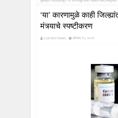
मुख्यपृष्ठ
Breaking
‘या’ कारणामुळे काही जिल्ह्यांत कमी लसपुरवठा ?, 
‘या’ कारणामुळे काही जिल्ह्या
मंत्र्याचे स्पष्टीकरण
Lokneta News
ऑगस्ट १५, २०२१