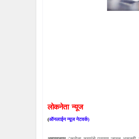
लोकनेता
न्यूज
(
ऑनलाईन
न्यूज
नेटवर्क
)
अहमदनगर
:‘
करोना रुग्णांचे प्रमाण जास्त असूनह