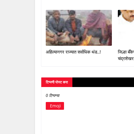
अहिल्यानगर राज्यात सर्वाधिक थंड..!
जिल्हा बँ
चंद्रशेखर
टिप्पणी पोस्ट करा
0 टिप्पण्या
Emoji