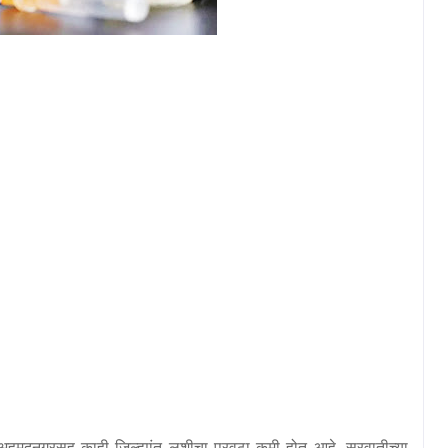
ी अहमदनगरसह काही जिल्ह्यांत लशीचा पुरवठा कमी होत आहे. सुरवातीच्या