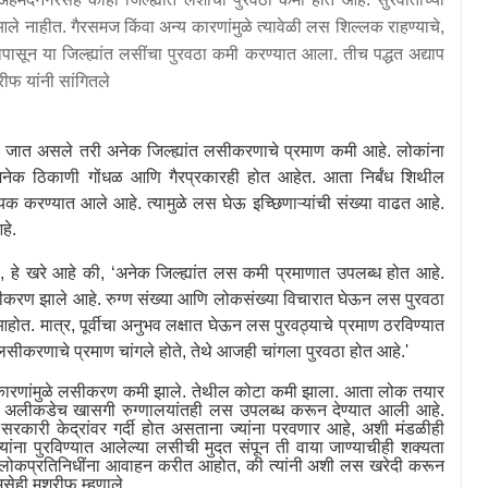
आले नाहीत. गैरसमज किंवा अन्य कारणांमुळे त्यावेळी लस शिल्लक राहण्याचे
,
व्हापासून या जिल्ह्यांत लसींचा पुरवठा कमी करण्यात आला. तीच पद्धत अद्याप
्रीफ
यांनी सांगितले
ले जात असले तरी अनेक जिल्ह्यांत लसीकरणाचे प्रमाण कमी आहे. लोकांना
नेक ठिकाणी गोंधळ आणि गैरप्रकारही होत आहेत. आता निर्बंध शिथील
क करण्यात आले आहे. त्यामुळे लस घेऊ इच्छिणाऱ्यांची संख्या वाढत आहे.
हे.
े
,
हे खरे आहे की
, ‘
अनेक जिल्ह्यांत लस कमी प्रमाणात उपलब्ध होत आहे.
ीकरण झाले आहे. रुग्ण संख्या आणि लोकसंख्या विचारात घेऊन लस पुरवठा
होत. मात्र
,
पूर्वीचा अनुभव लक्षात घेऊन लस पुरवठ्याचे प्रमाण ठरविण्यात
 लसीकरणाचे प्रमाण चांगले होते
,
तेथे आजही चांगला पुरवठा होत आहे.
'
 कारणांमुळे लसीकरण कमी झाले. तेथील कोटा कमी झाला. आता लोक तयार
हे. अलीकडेच खासगी रुग्णालयांतही लस उपलब्ध करून देण्यात आली आहे.
सरकारी केद्रांवर गर्दी होत असताना ज्यांना परवणार आहे
,
अशी मंडळीही
ांना पुरविण्यात आलेल्या लसीची मुदत संपून ती वाया जाण्याचीही शक्यता
िक लोकप्रतिनिधींना आवाहन करीत आहोत
,
की त्यांनी अशी लस खरेदी करून
सेही मुश्रीफ म्हणाले.