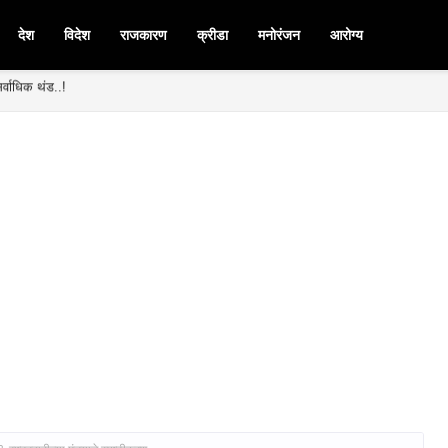
देश
विदेश
राजकारण
क्रीडा
मनोरंजन
आरोग्य
र्वाधिक थंड..!
मनपदी माजी आ. चंद्रशेखर घुले पाटील बिनविरोध