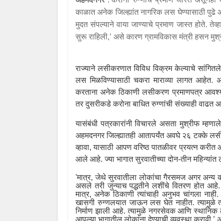
काळात अनेक जिल्ह्यांत नागरिक लस घेण्यासाठी पुढे 
मुदत संपल्याने वाया जाण्याचे प्रमाण जास्त होते. ते
सुरू राहिली
,’
असे कारण ग्रामविकास मंत्री
हसन मुश
राज्याने लसीकरणात विविध विक्रम केल्याचे सांगित
लस मिळविण्यासाठी चकरा माराव्या लागत आहेत. अ
करताना अनेक ठिकाणी
लसीकरण
प्रमाणपत्र आवश्य
तर दुसरीकडे करोना बाधित रुग्णांची संख्याही वाढत आ
यासंबंधी पत्रकारांनी विचारले असता मुश्रीफ म्हणाल
अहमदनगर जिल्ह्यातही आतापर्यंत अवघे २६ टक्के लस
व्हावा
,
यासाठी आपण वरिष्ठ पातळीवर प्रयत्न करीत आ
आले आहे. ज्या भागात सुरवातीच्या दोन-तीन महिन्यांत
'
मात्र
,
जेथे सुरवातीला लोकांचा गैरसमज अगर अन्य
असले तरी जुन्याच पद्धतीने लशींचे वितरण होत आ
मात्र
,
अनेक ठिकाणी त्यांचाही अनुभव चांगला नाही. 
खासगी रुग्णलयात जाऊन लस घेत नाहीत. त्यामुळे त्य
निर्माण झाली आहे. त्यामुळे नगरसेवक आणि स्थान
आपल्या भागातील लोकांना देण्याची व्यवस्था करावी
,’
अ