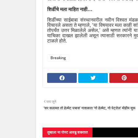
शिर्डीचे मला माहित नाही
…
शिर्डीच्या साईबाबा संस्थानवरील नवीन विश्वत मंडळ 
विचारले असता ते म्हणाले
, ‘
या विषयावर मला काही सांगत
तोपर्यंत उत्तर मिळालेले असेल
,’
असे म्हणत त्यांनी य
याचिका दाखल झालेली असून त्यासाठी सरकारने मुदत
टाळले होते.
Breaking
जरा जुने
‘सर सलामत तो हेल्मेट पचास’ नाशकात ‘नो हेल्मेट, नो पेट्रोल’ मोहीम सुरू
तुम्‍हाला या पोस्‍ट आवडू शकतात