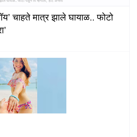
झाले घायाळ.. फोटो पाहून तो म्हणाला, ‘हॉट अप्सरा’
ॉय’ चाहते मात्र झाले घायाळ.. फोटो
ा’