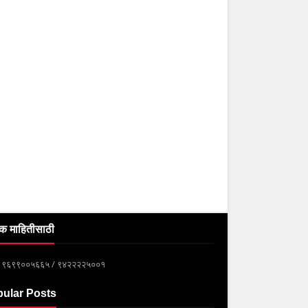
क माहितीसाठी
्क ९६९९००५६६५ / ९४२२२२५००१
ular Posts