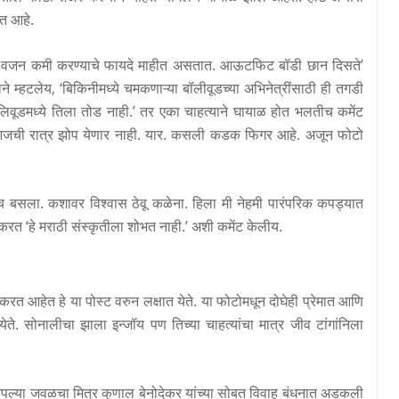
त आहे.
रींना वजन कमी करण्याचे फायदे माहीत असतात. आऊटफिट बॉडी छान दिसते
’
ने म्हटलेय
, ‘
बिकिनीमध्ये चमकणाऱ्या बॉलीवूडच्या अभिनेत्रींसाठी ही तगडी
िवूडमध्ये तिला तोड नाही.
’
तर एका चाहत्याने घायाळ होत भलतीच कमेंट
आजची रात्र झोप येणार नाही. यार. कसली कडक फिगर आहे. अजून फोटो
 बसला. कशावर विश्वास ठेवू कळेना. हिला मी नेहमी पारंपरिक कपड्यात
त करत
‘
हे मराठी संस्कृतीला शोभत नाही.
’
अशी कमेंट केलीय.
 करत आहेत हे या पोस्ट वरुन लक्षात येते. या फोटोमधून दोघेही प्रेमात आणि
 येते. सोनालीचा झाला इन्जॉय पण तिच्या चाहत्यांचा मात्र जीव टांगांनिला
 आपल्या जवळचा मित्र कुणाल बेनोदेकर यांच्या सोबत विवाह बंधनात अडकली