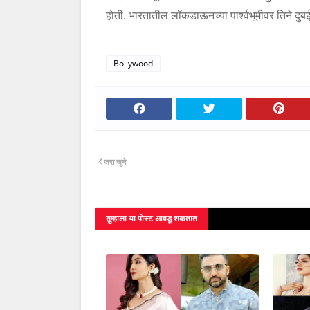
होती. भारतातील लॉकडाऊनच्या पार्श्वभूमीवर तिने दुबईम
Bollywood
जरा जुने
तुम्‍हाला या पोस्‍ट आवडू शकतात