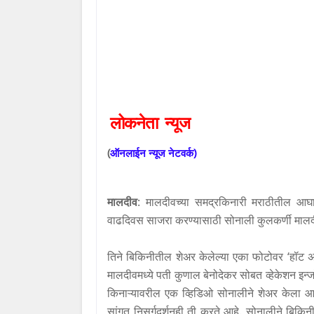
लोकनेता
न्यूज
(
ऑनलाईन
न्यूज
नेटवर्क
)
मालदीव
:
मालदीवच्या समद्रकिनारी मराठीतील आघा
वाढदिवस साजरा करण्यासाठी सोनाली कुलकर्णी मालद
तिने बिकिनीतील शेअर केलेल्या एका फोटोवर
‘
हॉट अ
मालदीवमध्ये पती कुणाल बेनोदेकर सोबत व्हेकेशन इन्
किनाऱ्यावरील एक व्हिडिओ सोनालीने शेअर केला आह
सांगत निसर्गदर्शनही ती करते आहे. सोनालीने बिकि