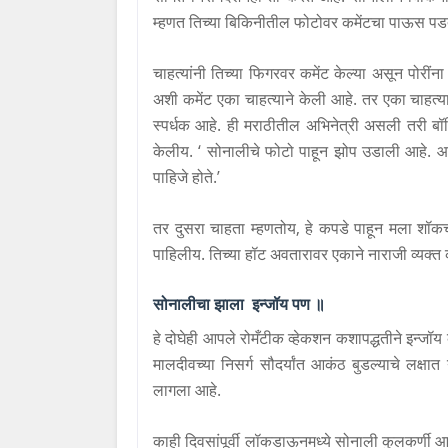
म्हणत तिच्या बिकिनीतील फोटोवर कमेंटचा पाऊस पड
चाहत्यांनी तिच्या फिगरवर कमेंट केल्या असून पो
अशी कमेंट एका चाहत्याने केली आहे. तर एका चाहत्या
स्पर्धक आहे. ही मराठीतील अभिनेत्री असली तरी बॉल
केलीय.
‘
सोनालीचे फोटो पाहून झोप उडाली आहे. 
पाहिजे होते.
’
तर दुसरा चाहता म्हणतोय
,
हे कपडे पाहून मला शॉकच
पाहिलीय. तिच्या हॉट अवतारावर एकाने नाराजी व्यक्
सोनाली
चा झाला
इन्जॉय
पण ॥
हे दोघेही आपले रोमँटीक व्हेकशन कशापद्धतीने इन्जॉय
मालदीवच्या निसर्ग सौदर्यांत आकंठ बुडल्याचे लक्षात
लागला आहे.
काही दिवसांपूर्वी लॉकडाऊनमध्ये सोनाली कुलकर्णी