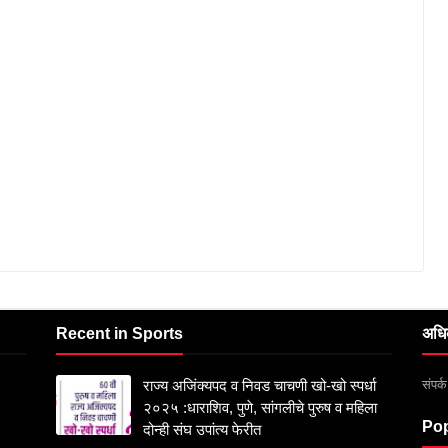
Recent in Sports
अधि
संपर
राज्य अजिंक्यपद व निवड चाचणी खो-खो स्पर्धा
२०२५ :धाराशिव, पुणे, सांगलीचे पुरुष व महिला
Pop
दोन्ही संघ उपांत्य फेरीत