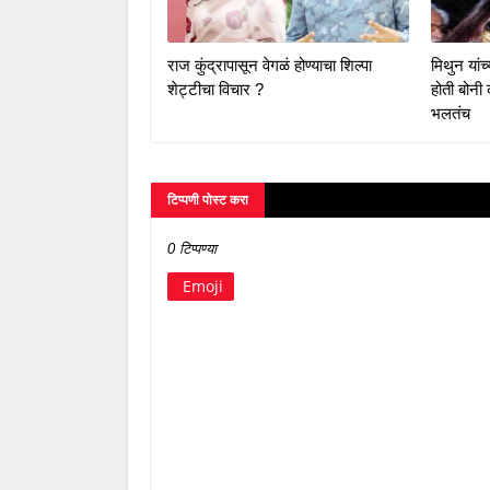
राज कुंद्रापासून वेगळं होण्याचा शिल्पा
मिथुन यांच्
शेट्टीचा विचार ?
होती बोनी
भलतंच
टिप्पणी पोस्ट करा
0 टिप्पण्या
Emoji