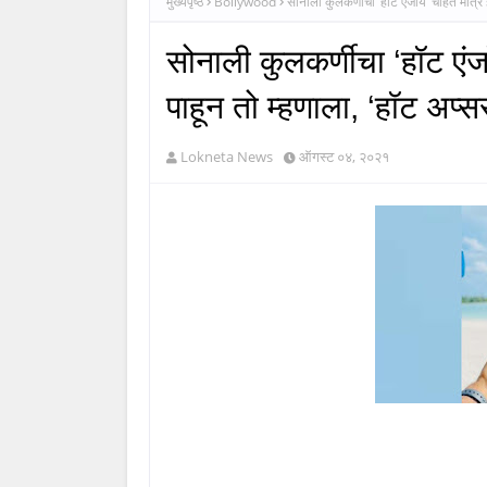
मुख्यपृष्ठ
Bollywood
सोनाली कुलकर्णीचा ‘हॉट एंजॉय’ चाहते मात्र 
सोनाली कुलकर्णीचा ‘हॉट एंज
पाहून तो म्हणाला, ‘हॉट अप्सर
Lokneta News
ऑगस्ट ०४, २०२१