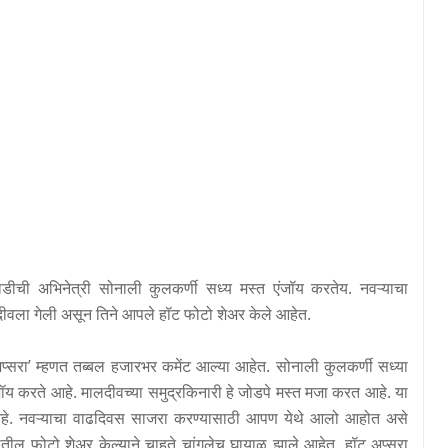
डीची अभिनेत्री सोनाली कुलकर्णी सध्य मस्त एंजॉय करतेय. नवऱ्याचा
ीवला गेली असून तिने आपले हॉट फोटो शेअर केले आहेत.
प्सरा
’
म्हणत तब्बल हजारभर कमेंट आल्या आहेत.
सोनाली कुलकर्णी सध्या
जॉय करते आहे.
मालदीवच्या समुद्रकिनारी हे जोडपे मस्त मजा करत आहे. या
े.
नवऱ्याचा वाढदिवस साजरा करण्यासाठी आपण येथे आलो आहोत असे
नीतील फोटो शेअर केल्याने चाहते चांगलेच घायाळ झाले आहेत. हॉट अप्सरा