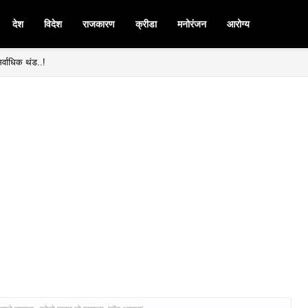
देश
विदेश
राजकारण
क्रीडा
मनोरंजन
आरोग्य
र्वाधिक थंड..!
मनपदी माजी आ. चंद्रशेखर घुले पाटील बिनविरोध