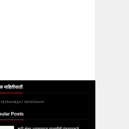
क माहितीसाठी
्क ९६९९००५६६५ / ९४२२२२५००१
ular Posts
श्री क्षेत्र भगवानगड पालखीचें पंढरपूरकडे