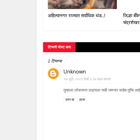
अहिल्यानगर राज्यात सर्वाधिक थंड..!
जिल्हा बँ
चंद्रशेखर
टिप्पणी पोस्ट करा
1 टिप्पण्या
Unknown
१७ जुलै, २०२१ रोजी ४:२७ AM वाजता
तुम्हाला लोकसभा लढायला नाही जमनार साहेब तुम्हि आ
उत्तर द्या
हटवा