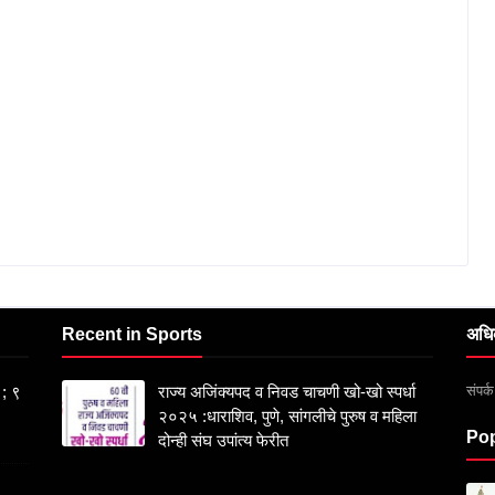
Recent in Sports
अधि
संपर
 ; ९
राज्य अजिंक्यपद व निवड चाचणी खो-खो स्पर्धा
२०२५ :धाराशिव, पुणे, सांगलीचे पुरुष व महिला
Pop
दोन्ही संघ उपांत्य फेरीत