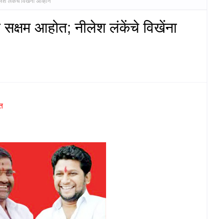
श लंकेंचे विखेंना आव्हान
 सक्षम आहोत; नीलेश लंकेंचे विखेंना
त