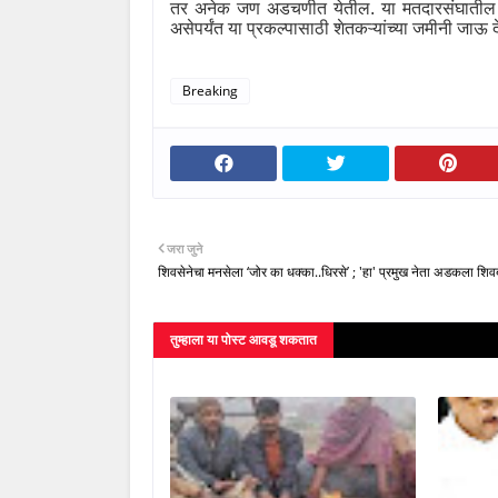
तर अनेक जण अडचणीत येतील. या मतदारसंघातील के
असेपर्यंत या प्रकल्पासाठी शेतकऱ्यांच्या जमीनी जा
Breaking
जरा जुने
शिवसेनेचा मनसेला ‘जोर का धक्का..धिरसे’ ; 'हा' प्रमुख नेता अडकला शि
तुम्‍हाला या पोस्‍ट आवडू शकतात