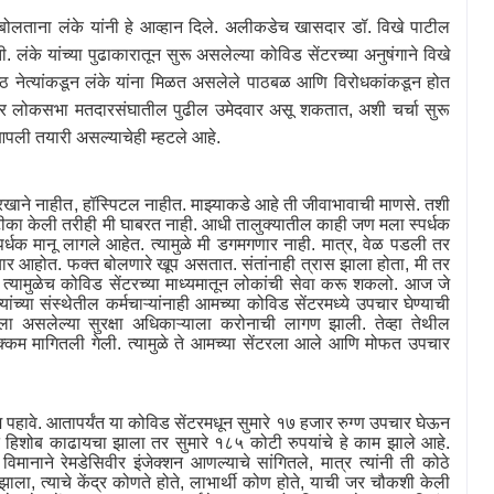
बोलताना लंके यांनी हे आव्हान दिले. अलीकडेच खासदार डॉ. विखे पाटील
ोती. लंके यांच्या पुढाकारातून सुरू असलेल्या कोविड
सेंटरच्या अनुषंगाने विखे
रिष्ठ नेत्यांकडून लंके यांना मिळत असलेले पाठबळ आणि विरोधकांकडून होत
े नगर लोकसभा मतदारसंघातील पुढील उमेदवार असू शकतात
,
अशी चर्चा सुरू
आपली तयारी असल्याचेही म्हटले आहे.
रखाने नाहीत
,
हॉस्पिटल नाहीत. माझ्याकडे आहे ती जीवाभावाची माणसे. तशी
 टीका केली तरीही मी घाबरत नाही. आधी तालुक्यातील काही जण मला स्पर्धक
्धक मानू लागले आहेत. त्यामुळे मी डगमगणार नाही. मात्र
,
वेळ पडली तर
 आहोत. फक्त बोलणारे खूप असतात. संतांनाही त्रास झाला होता
,
मी तर
्यामुळेच कोविड सेंटरच्या माध्यमातून लोकांची सेवा करू शकलो. आज जे
्यांच्या संस्थेतील कर्मचाऱ्यांनाही आमच्या कोविड सेंटरमध्ये उपचार घेण्याची
ला असलेल्या सुरक्षा अधिकाऱ्याला करोनाची लागण झाली. तेव्हा तेथील
क्कम मागितली गेली. त्यामुळे ते आमच्या सेंटरला आले आणि मोफत उपचार
पहावे. आतापर्यंत या कोविड सेंटरमधून सुमारे १७ हजार रुग्ण उपचार घेऊन
ेत हिशोब काढायचा झाला तर सुमारे १८५ कोटी रुपयांचे हे काम झाले आहे.
विमानाने रेमडेसिवीर इंजेक्शन आणल्याचे सांगितले
,
मात्र त्यांनी ती कोठे
 झाला
,
त्याचे केंद्र कोणते होते
,
लाभार्थी कोण होते
,
याची जर चौकशी केली