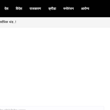
देश
विदेश
राजकारण
क्रीडा
मनोरंजन
आरोग्य
र्वाधिक थंड..!
मनपदी माजी आ. चंद्रशेखर घुले पाटील बिनविरोध