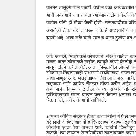
पारनेर तालुक्यातील पळशी येथील एका कार्यक्रमात 
यांनी लंके यांचे नाव न घेता त्यांच्यावर टीका केली ह
पाटील यांनी ही टीका केली होती. राष्ट्रवादीच्या व
असलेली टीका लक्षात घेऊन लंके हे राष्ट्रवादीच
झाली आहे. आता लंके यांनी स्वत:च याला दुजोरा देत 
लंके म्हणाले
, ‘
माझ्याकडे कोणत्याही संस्था नाहीत. का
माणसे मात्र कोणाकडे नाहीत. त्यामुळे कोणी कितीही
मानून टीका करीत होते. आता जिल्ह्यातील लोकही स्पर
लोकसभा निवडणूकही सक्षमपणे लढविण्यास आपण तयार
साधा माणूस आहे. मात्र आपण जीवाला घाबरत नाही. त
माझ्यावर आणि कोविड सेंटरवर टीका करीत आहेत
,
त
वेळ आली. विळद घाटातील त्यांच्या संस्थेत नोकरी
हॉस्पिटलमध्ये त्यांना दाखल करून घेताना अनामत र
घेऊन गेले
,
असे लंके यांनी सांगितले.
आमच्या कोविड सेंटरवर टीका करणाऱ्यांनी येथील काम 
बरे झाले आहेत. खासगी हॉस्पिटलच्या दरांच्या तुलन
लोकांचा एवढा पैसा वाचला आहे. काहींनी दिल्लीहून 
वाटली
.
त्या काळात रेमडेसिवीरचा काळाबाजार कसा