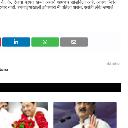
. के. रेंजचा प्रश्न खऱ्या अर्थाने आपणच सोडविला आहे. आपण जिवंत
ऊ देणार नाही. रणगाड्याखाली झोपणारा मी पहिला असेन
,
असेही लंके म्हणाले.
थोडे नवीन
वबंधनात