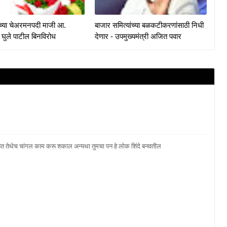
केच्या चेअरमनपदी माजी आ.
बाजार समित्यांच्या बळकटीकरणांसाठी निधी
 घुले पाटील बिनविरोध
देणार - उपमुख्यमंत्री अजित पवार
हेत तेथेच चांगल काम करू शकाल अन्यथा तुमचा पन हे लोक शिंदे बनवतील