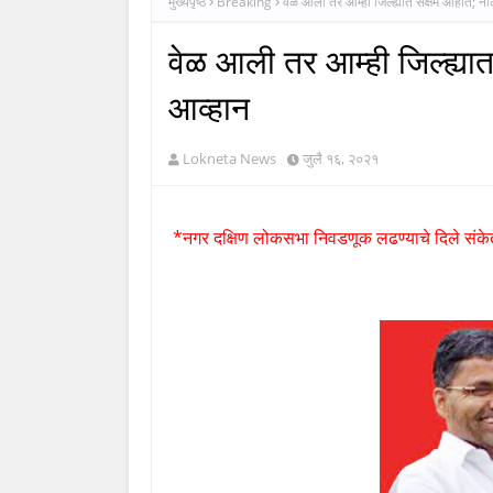
मुख्यपृष्ठ
Breaking
वेळ आली तर आम्ही जिल्ह्यात सक्षम आहोत; नीले
वेळ आली तर आम्ही जिल्ह्यात
आव्हान
Lokneta News
जुलै १६, २०२१
*नगर दक्षिण लोकसभा निवडणूक लढण्याचे दिले संके