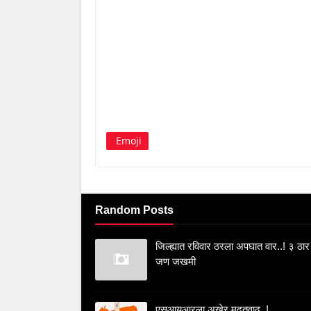
Emoji
Random Posts
जिल्ह्यात रविवार ठरला अपघात वार..! ३ ठार
जण जखमी
एसआयआरला अखेर मुदतवाढ..!