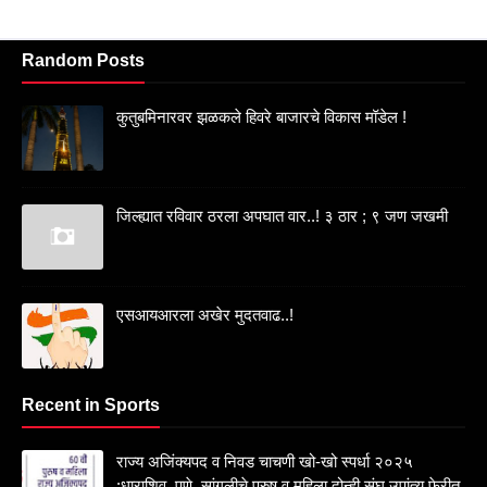
Random Posts
कुतुबमिनारवर झळकले हिवरे बाजारचे विकास मॉडेल !
जिल्ह्यात रविवार ठरला अपघात वार..! ३ ठार ; ९ जण जखमी
एसआयआरला अखेर मुदतवाढ..!
Recent in Sports
राज्य अजिंक्यपद व निवड चाचणी खो-खो स्पर्धा २०२५
:धाराशिव, पुणे, सांगलीचे पुरुष व महिला दोन्ही संघ उपांत्य फेरीत