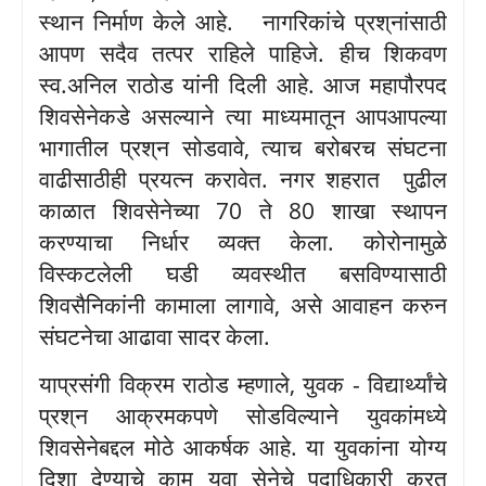
स्थान निर्माण केले आहे
.
नागरिकांचे प्रश्
नांसाठी
आपण सदैव तत्पर राहिले पाहिजे
.
हीच शिकवण
स्व
.
अनिल राठोड यांनी दिली आहे
.
आज महापौरपद
शिवसेनेकडे असल्याने त्या माध्यमातून आपआपल्या
भागातील प्रश्
न सोडवावे
,
त्याच बरोबरच संघटना
वाढीसाठीही प्रयत्न करावेत
.
नगर शहरात
पुढील
काळात शिवसेनेच्या
70
ते
80
शाखा स्थापन
करण्याचा निर्धार व्यक्त केला
.
कोरोनामुळे
विस्कटलेली घडी व्यवस्थीत बसविण्यासाठी
शिवसैनिकांनी कामाला लागावे
,
असे आवाहन करुन
संघटनेचा आढावा सादर केला
.
याप्रसंगी विक्रम राठोड म्हणाले
,
युवक
-
विद्यार्थ्यांचे
प्रश्
न आक्रमकपणे सोडविल्याने युवकांमध्ये
शिवसेनेबद्दल मोठे आकर्षक आहे
.
या युवकांना योग्य
दिशा देण्याचे काम युवा सेनेचे पदाधिकारी करत