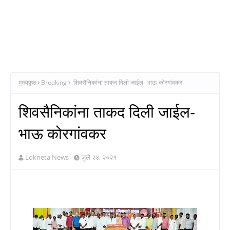
मुख्यपृष्ठ
Breaking
शिवसैनिकांना ताकद दिली जाईल- भाऊ कोरगांवकर
शिवसैनिकांना ताकद दिली जाईल-
भाऊ कोरगांवकर
Lokneta News
जुलै २४, २०२१