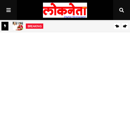
BREAKING
जिल्हा बँकेच्या चेअरमनपदी माजी आ. चंद्रशेखर घुले पाटील बिनविरोध