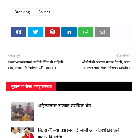
Breaking
Politics
जरा जुने
थोडे नवीन
‘कर्जत-जामखेडमध्ये सर्वांची बॅटिंग मी पाहिली
ओबीसीची आरक्षण मशाल पेटली, आता
आहे, सगळी मॅच फिक्सिंग..!’ - आ.पवार
थांबणार नाही-मंत्री विजय वड्डेटीवार
तुम्‍हाला या पोस्‍ट आवडू शकतात
अहिल्यानगर राज्यात सर्वाधिक थंड..!
जिल्हा बँकेच्या चेअरमनपदी माजी आ. चंद्रशेखर घुले
पाटील बिनविरोध