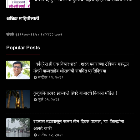
अधिक माहितीसाठी
संपर्क ९६९९००५६६५ / ९४२२२२५००१
Popular Posts
‘ काँग्रेस ही एक विचारधारा’ , शरद पवारांच्या टीकेवर महसूल
मंत्री बाळासाहेब थोरातांची संयमित प्रतिक्रिया
सप्टेंबर १२, २०२१
कुतुबमिनारवर झळकले हिवरे बाजारचे विकास मॉडेल !
जुलै २१, २०२६
राज्यात उद्यापासून सलग तीन दिवस पाऊस; 'या' जिल्ह्यांना
अलर्ट जारी
सप्टेंबर ०२, २०२१