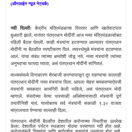
ऑनलाईन
न्यूज
नेटवर्क
(
)
नवी दिल्लीः
केंद्रीय मंत्रिमंडळाचा विस्तार आणि खातेवाटपात
बुधवारी झाले. यानंतर पंतप्रधान मोदींनी आज नव्या मंत्रिमंडळासोबत
पहिली बैठक घेतली. काही मंत्र्यांना हटवण्यात आल्यावर पंतप्रधान
मोदींनी या बैठकीत स्पष्टीकरण दिलं. व्यवस्थेमुळे मंत्र्यांना हटवण्यात
आलं. याचा संबंध त्यांच्या क्षमतेशी जोडू नये. नव्या मंत्र्यांनी त्यांच्या
अनुभवाचा फायदा घ्यावा
,
असं पंतप्रधान मोदींनी सांगितलं.
माध्यमांमध्ये विनाकारण शेरबाजी करण्यापासून दूर राहण्याचा सल्लाही
पंतप्रधान मोदींनी नव्या मंत्र्यांना दिला. आपला चेहरा चमकवण्याऐवजी
मंत्र्यांनी चमकदार कामगिरी केली पाहिजे
,
असं पंतप्रधान मोदी
म्हणाले. संसदेच्या येत्या पावसाळी अधिवेशनासाठी मंत्र्यांनी पूर्ण
तयारीनिशी यावं. यासोबतच सर्व मंत्र्यांनी सकाळी ९.३० वाजता
मंत्रालयात येण्याचा सल्लाही दिला.
पंतप्रधान मोदींनी बैठकीत देशातील करोनाच्या स्थितीचा उल्लेख
केला. देशातील पर्यटन स्थळांवर मोठ्या प्रमाणात गर्दी होत आहे.
करोनासंबंधी नियमांचं आणि मार्गदर्शक सूचनांचं उल्लंघन होत आहे.