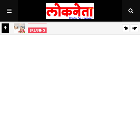
अहिल्यानगर राज्यात सर्वाधिक थंड..!
BREAKING
BREAKING
जिल्हा बँकेच्या चेअरमनपदी माजी आ. चंद्रशेखर घुले पाटील बिनविरोध