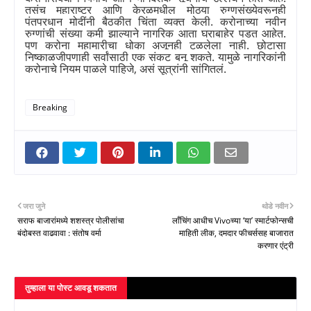
तसंच महाराष्ट्र आणि केरळमधील मोठ्या रुग्णसंख्येवरूनही
पंतप्रधान मोदींनी बैठकीत चिंता व्यक्त केली. करोनाच्या नवीन
रुग्णांची संख्या कमी झाल्याने नागरिक आता घराबाहेर पडत आहेत.
पण करोना महामारीचा धोका अजूनही टळलेला नाही. छोटासा
निष्काळजीपणाही सर्वांसाठी एक संकट बनू शकते. यामुळे नागरिकांनी
करोनाचे नियम पाळले पाहिजे
,
असं सूत्रांनी सांगितलं.
Breaking
जरा जुने
थोडे नवीन
सराफ बाजारांमध्ये शशस्त्र पोलीसांचा
लाँचिंग आधीच Vivoच्या ‘या’ स्मार्टफोन्सची
बंदोबस्त वाढवावा : संतोष वर्मा
माहिती लीक, दमदार फीचर्ससह बाजारात
करणार एंट्री
तुम्‍हाला या पोस्‍ट आवडू शकतात