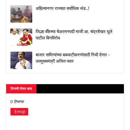
अहिल्यानगर राज्यात सर्वाधिक थंड..!
जिल्हा बँकेच्या चेअरमनपदी माजी आ. चंद्रशेखर घुले
पाटील बिनविरोध
बाजार समित्यांच्या बळकटीकरणांसाठी निधी देणार -
उपमुख्यमंत्री अजित पवार
टिप्पणी पोस्ट करा
0 टिप्पण्या
Emoji