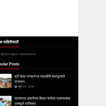
क माहितीसाठी
्क ९६९९००५६६५ / ९४२२२२५००१
ular Posts
श्री क्षेत्र भगवानगड पालखीचें पंढरपूरकडे
प्रस्थान..
जुलै ०५, २०२४
प्रतापराव ढाकणेंच्या शिवार फेरीला ग्रामस्थांचा
उत्स्फूर्त प्रतिसाद