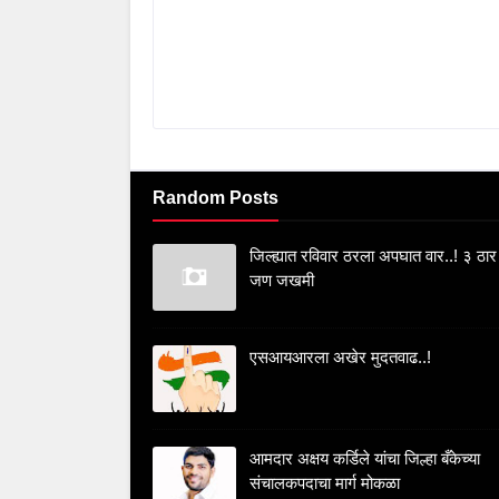
Random Posts
जिल्ह्यात रविवार ठरला अपघात वार..! ३ ठार
जण जखमी
एसआयआरला अखेर मुदतवाढ..!
आमदार अक्षय कर्डिले यांचा जिल्हा बँकेच्या
संचालकपदाचा मार्ग मोकळा