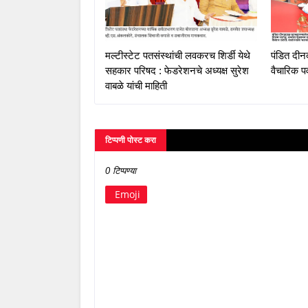
मल्टीस्टेट पतसंस्थांची लवकरच शिर्डी येथे
पंडित दीन
सहकार परिषद : फेडरेशनचे अध्यक्ष सुरेश
वैचारिक पर
वाबळे यांची माहिती
टिप्पणी पोस्ट करा
0 टिप्पण्या
Emoji