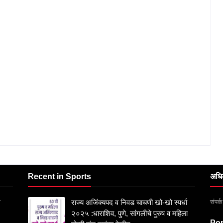
Recent in Sports
अधि
संपर
स
राज्य अजिंक्यपद व निवड चाचणी खो-खो स्पर्धा
२०२५ :धाराशिव, पुणे, सांगलीचे पुरुष व महिला
Pop