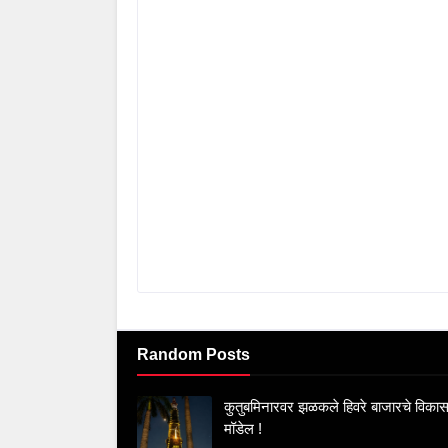
Random Posts
कुतुबमिनारवर झळकले हिवरे बाजारचे विका
मॉडेल !