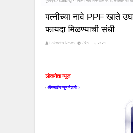
मुख्यपृष्ठ
Banking
पत्नीच्या नावे PPF खाते उघडा, करातील सवलत
पत्नीच्या नावे PPF खाते 
फायदा मिळण्याची संधी
Lokneta News
एप्रिल १५, २०२१
लोकनेता
न्यूज
(
ऑनलाईन
न्यूज
नेटवर्क )