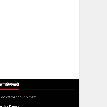
क माहितीसाठी
्क ९६९९००५६६५ / ९४२२२२५००१
ular Posts