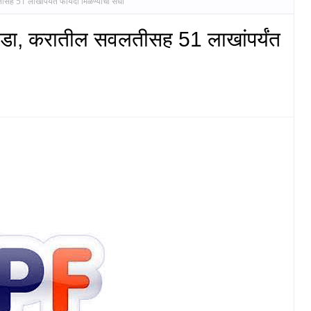
ीसह 51 लाखांपर्यंत फायदा मिळण्याची संधी
उघडा, करातील सवलतीसह 51 लाखांपर्यंत