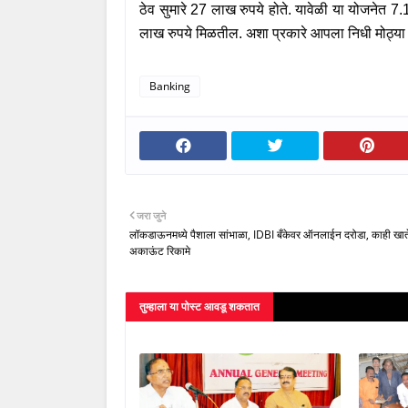
ठेव सुमारे
27
लाख रुपये होते. यावेळी या योजनेत
7.
लाख रुपये मिळतील. अशा प्रकारे आपला निधी मोठ्या
Banking
जरा जुने
लॉकडाऊनमध्ये पैशाला सांभाळा, IDBI बँकेवर ऑनलाईन दरोडा, काही खातेद
अकाऊंट रिकामे
तुम्‍हाला या पोस्‍ट आवडू शकतात