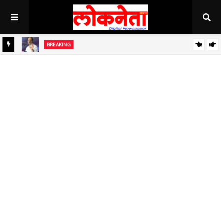
BREAKING
ध
बाजार समित्यांच्या बळकटीकरणांसाठी निधी देणार - उपमुख्यमंत्री अजित पवार