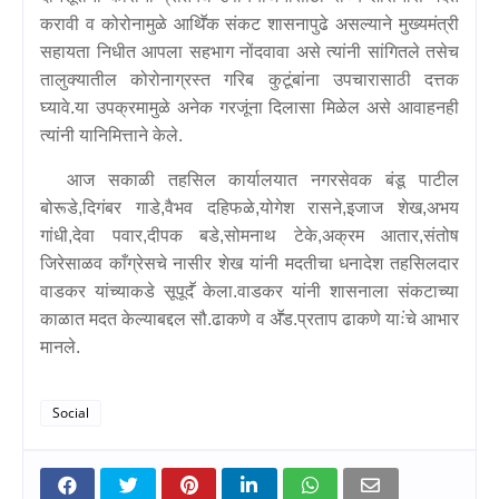
करावी व कोरोनामुळे आथिॕक संकट शासनापुढे असल्याने मुख्यमंत्री
सहायता निधीत आपला सहभाग नोंदवावा असे त्यांनी सांगितले तसेच
तालुक्यातील कोरोनाग्रस्त गरिब कुटूंबांना उपचारासाठी दत्तक
घ्यावे.या उपक्रमामुळे अनेक गरजूंना दिलासा मिळेल असे आवाहनही
त्यांनी यानिमित्ताने केले.
आज सकाळी तहसिल कार्यालयात नगरसेवक बंडू पाटील
बोरूडे,दिगंबर गाडे,वैभव दहिफळे,योगेश रासने,इजाज शेख,अभय
गांधी,देवा पवार,दीपक बडे,सोमनाथ टेके,अक्रम आतार,संतोष
जिरेसाळव काँग्रेसचे नासीर शेख यांनी मदतीचा धनादेश तहसिलदार
वाडकर यांच्याकडे सूपूदॕ केला.वाडकर यांनी शासनाला संकटाच्या
काळात मदत केल्याबद्दल सौ.ढाकणे व अॕड.प्रताप ढाकणे याःंचे आभार
मानले
.
Social