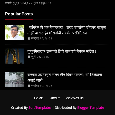
संपर्क ९६९९००५६६५ / ९४२२२२५००१
Popular Posts
‘ काँग्रेस ही एक विचारधारा’ , शरद पवारांच्या टीकेवर महसूल
मंत्री बाळासाहेब थोरातांची संयमित प्रतिक्रिया
सप्टेंबर १२, २०२१
कुतुबमिनारवर झळकले हिवरे बाजारचे विकास मॉडेल !
जुलै २१, २०२६
राज्यात उद्यापासून सलग तीन दिवस पाऊस; 'या' जिल्ह्यांना
अलर्ट जारी
सप्टेंबर ०२, २०२१
HOME
ABOUT
CONTACT US
Created By
SoraTemplates
| Distributed By
Blogger Template