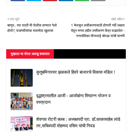
जरा जुने
थोडे नवीन
म्हणून.. त्या रात्री मी पोलीस ठाण्यात गेलो
1 मेपासून लसीकरणासाठी होणारी गर्दी लक्षात
होतो?; फडणवीसांचा भलामोठा खुलासा
घेवून मनपा हद्दीत लसीकरण केंद्र वाढवावेत -
नगरसेविका मीनाताई चोपडा यांची मागणी
तुम्‍हाला या पोस्‍ट आवडू शकतात
कुतुबमिनारवर झळकले हिवरे बाजारचे विकास मॉडेल !
वृद्धाश्रमातील आजी - आजोबांना मिष्ठान्न भोजन व
वस्त्रदान
शेवगाव रोटरी क्लब : अध्यक्षपदी प्रा. डॉ.काकासाहेब लांडे
तर,सचिवपदी मोहम्मद वसिम यांची निवड