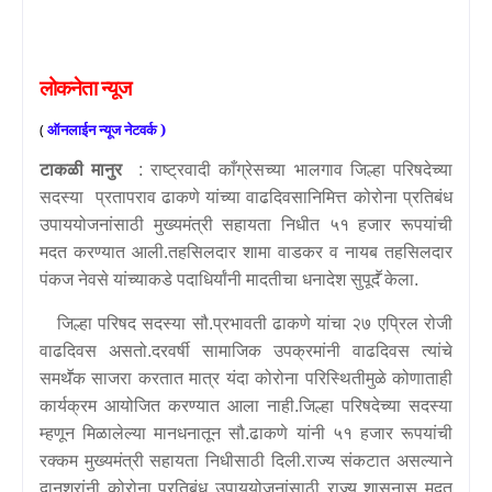
लोकनेता
न्यूज
(
ऑनलाईन
न्यूज
नेटवर्क )
टाकळी मानुर
: राष्ट्रवादी काँग्रेसच्या भालगाव जिल्हा परिषदेच्या
सदस्या प्रतापराव ढाकणे यांच्या वाढदिवसानिमित्त कोरोना प्रतिबंध
उपाययोजनांसाठी मुख्यमंत्री सहायता निधीत ५१ हजार रूपयांची
मदत करण्यात आली.तहसिलदार शामा वाडकर व नायब तहसिलदार
पंकज नेवसे यांच्याकडे पदाधिर्यांनी मादतीचा धनादेश सुपूदॕ केला.
जिल्हा परिषद सदस्या सौ.प्रभावती ढाकणे यांचा २७ एप्रिल रोजी
वाढदिवस असतो.दरवर्षी सामाजिक उपक्रमांनी वाढदिवस त्यांचे
समथॕक साजरा करतात मात्र यंदा कोरोना परिस्थितीमुळे कोणाताही
कार्यक्रम आयोजित करण्यात आला नाही.जिल्हा परिषदेच्या सदस्या
म्हणून मिळालेल्या मानधनातून सौ.ढाकणे यांनी ५१ हजार रूपयांची
रक्कम मुख्यमंत्री सहायता निधीसाठी दिली.राज्य संकटात असल्याने
दानशूरांनी कोरोना प्रतिबंध उपाययोजनांसाठी राज्य शासनास मदत