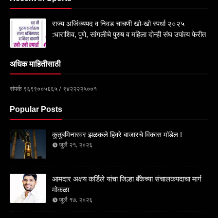
राज्य अजिंक्यपद व निवड चाचणी खो-खो स्पर्धा २०२५
:धाराशिव, पुणे, सांगलीचे पुरुष व महिला दोन्ही संघ उपांत्य फेरीत
अधिक माहितीसाठी
संपर्क ९६९९००५६६५ / ९४२२२२५००१
Popular Posts
कुतुबमिनारवर झळकले हिवरे बाजारचे विकास मॉडेल !
जुलै २१, २०२६
आमदार अक्षय कर्डिले यांचा जिल्हा बँकेच्या संचालकपदाचा मार्ग
मोकळा
जुलै १७, २०२६