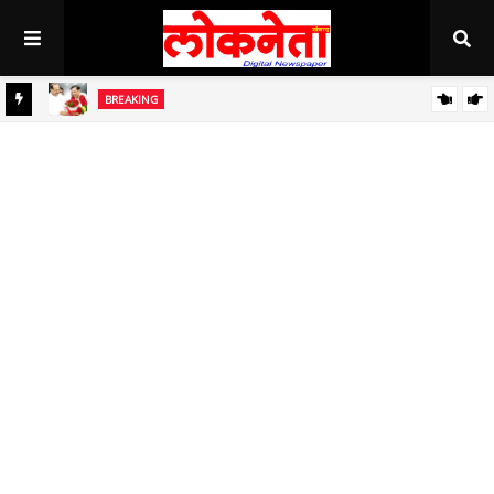
BREAKING
जिल्हा बँकेच्या चेअरमनपदी माजी आ. चंद्रशेखर घुले पाटील बिनविरोध