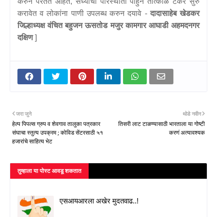
करुन परतत आहेत, सध्याची परिस्थीती पाहुन तात्काळ टॅकर सुरु
करावेत व लोकांना पाणी उपलब्ध करुन दयावे -
दादासाहेब खेडकर
जिल्हाध्यक्ष वंचित बहुजन ऊसतोड मजुर कामगार आघाडी अहमदनगर
दक्षिण
]
जरा जुने
थोडे नवीन
हेल्प पिपल्स ग्रुप व शेवगाव तालुका पत्रकार
तिसरी लाट टाळण्यासाठी भारताला या गोष्टी
संघाचा स्तुत्य उपक्रम ; कोविड सेंटरसाठी ५१
करणं अत्यावश्यक
हजारांचे साहित्य भेट
तुम्‍हाला या पोस्‍ट आवडू शकतात
एसआयआरला अखेर मुदतवाढ..!