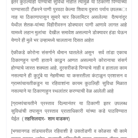
इतर कुठल्याही पाण्याची सुविधा नाहीत त्यामुळे या ठिकाणी पिण्याच्या
पाण्यासाठी टँकरने पाणी पुरवठा केल्या शिवाय दुसरा पर्याय उपलब्ध्‍ा
नाह या ठिकाणापासुन सुमारे चार किलामिटर असलेल्या दैत्यनांदुर
येथील शेतक-यांच्या विहीरीवरुन डोक्यावर पाणी आणावे लागत आहे
यामध्ये लहान मुलांचा देखील समावेश असल्याने डोक्यावर हंडा घेऊन
येणारे ही मुले भर उन्हामध्ये चालताना दिसत आहेत
ऐकीकडे कोरोना संसर्गाने थैमान घातलेले असुन सर्व तांडा एकाच
ठिकाणहुन पाणी हाताने काढुन आणत असल्याने कोरानाचा संसर्ग
होण्याचे जास्त शक्यता आहे. दुरसरीकडे पिण्याचे नाही व हाताला काम
नसल्याने ही कुटुंबे या नेहमीच्या या कसरतीला कंटाळुन प्रशासन व
ग्रामपंचायतीकडुन या रहिवाशांना कायम कुठलिही सुविधा मिळात
नसल्याने या ठिकाणाहुन स्थलांतर करण्याची वेळ आलेली आहे
[ग्रामपंचायतीने प्रस्ताव दिल्यानंतर या ठिकाणी इतर उपलब्ध
सुविधांची तपासुन प्रस्ताव प्राताधिकारी यांच्या कडे पाठविण्यात
येईल (
तहसिलदार- शाम वाडकर
)
[भगवानगड तांडयावरील रहिवाशी हे उसतोडणी व कोळसा ची कामे