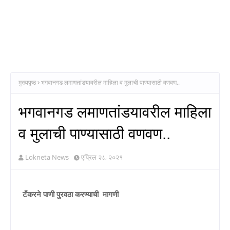
मुख्यपृष्ठ
भगवानगड लमाणतांडयावरील माहिला व मुलाची पाण्यासाठी वणवण..
भगवानगड लमाणतांडयावरील माहिला
व मुलाची पाण्यासाठी वणवण..
Lokneta News
एप्रिल २८, २०२१
टँकरने पाणी पुरवठा करण्याची मागणी