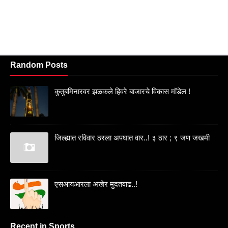
Random Posts
कुतुबमिनारवर झळकले हिवरे बाजारचे विकास मॉडेल !
जिल्ह्यात रविवार ठरला अपघात वार..! ३ ठार ; ९ जण जखमी
एसआयआरला अखेर मुदतवाढ..!
Recent in Sports