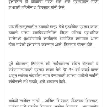
वृक्षारोपण ही काळाची गरज आहे असे प्रतिपादन माजी
सभापती गहिनीनाथ शिरसाट यांनी केले.
पाथर्डी तालुक्यातील टाकळी मानूर येथे एडवोकेट प्रताप काका
ढाकणे यांच्या वाढदिवसानिमित्त जिल्हा परिषद प्राथमिक
शाळेमध्ये वृक्षारोपणाचे कार्यक्रम आयोजित करण्यात आला
होता यावेळी वृक्षारोपण करण्यात आले शिरसाट बोलत होते .
पुढे बोलताना शिरसाट
की
,
सर्वसामान्य वंचित शेतकरी व
सर्वसामान्यांसाठी प्रताप काका गेले 30-35 वर्ष संघर्ष करत
असून त्यांच्या संघर्षाला न्याय देण्यासाठी त्यांच्या पाठीशी सर्वांनी
खंबीरपणे उभे राहावे, असे आवाहन केले.
यावेळी राजेंद्र नागरे , अजित शिरसाट पोपटराव शिरसाट,
राजेंद्र गाडे शहादेव शिरसाट, अशोक शिरसाट , अण्णासाहेब