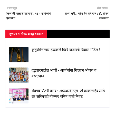
जरा जुने
थोडे नवीन
तिरुपती बालाजी महावारी ; १३० भाविकांचे
सध्या तरी.., ग्रंथ हेच खरे दान : डॉ. संजय
प्रस्थान
कळमकर
तुम्‍हाला या पोस्‍ट आवडू शकतात
कुतुबमिनारवर झळकले हिवरे बाजारचे विकास मॉडेल !
वृद्धाश्रमातील आजी - आजोबांना मिष्ठान्न भोजन व
वस्त्रदान
शेवगाव रोटरी क्लब : अध्यक्षपदी प्रा. डॉ.काकासाहेब लांडे
तर,सचिवपदी मोहम्मद वसिम यांची निवड