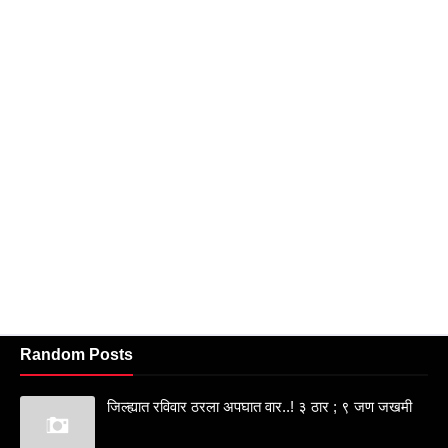
Random Posts
जिल्ह्यात रविवार ठरला अपघात वार..! ३ ठार ; ९ जण जखमी