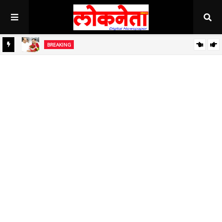
BREAKING
जिल्हा बँकेच्या चेअरमनपदी माजी आ. चंद्रशेखर घुले पाटील बिनविरोध