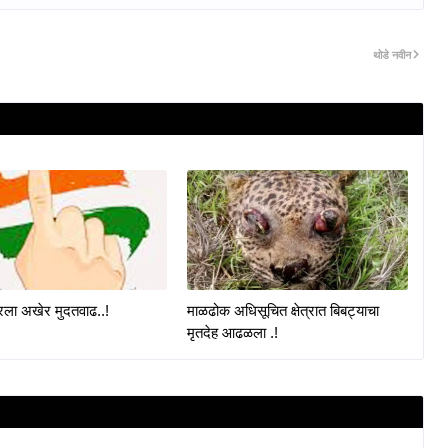
थोडे नवीन
ा अखेर मुदतवाढ..!
माळढोक अधिसूचित क्षेत्रात बिबट्याचा
मृतदेह आढळला .!