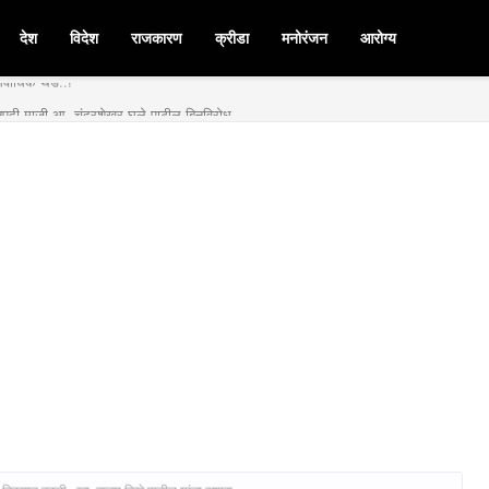
देश
विदेश
राजकारण
क्रीडा
मनोरंजन
आरोग्य
मनपदी माजी आ. चंद्रशेखर घुले पाटील बिनविरोध