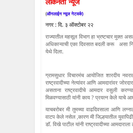
लोकनेता
न्यूज
(
ऑनलाईन
न्यूज
नेटवर्क)
नगर : दि. ३ ऑक्टोबर २२
राज्यातील महसूल विभाग हा भ्रष्टचार मुक्त असल
अधिकाऱ्याची एका दिवसात बदली करू असा निर्
येथे दिला.
ग्रामसुधार विचारमंच आयोजित शारदीय नवरात्
राष्ट्रवादीच्या नेत्यांवर आणि आमदारांवर जो
असताना राष्ट्रवादीचे आमदार वसुली करण्यात 
मिळवण्यासाठी यांनी काय ? प्रयत्न केले याचे आ
याचबरोबर मी तुमच्या वाढदिवसाला आणि लग्नाल
वाटप केले नसेल ,
कारण मी जिल्हयातील युवापिढ
डॉ. विखे पाटील यांनी राष्ट्रवादीच्या आमदाराल