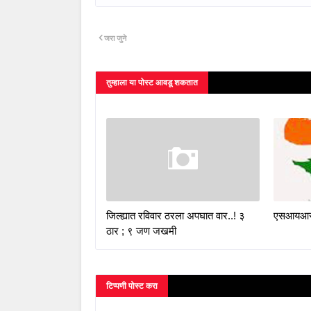
जरा जुने
तुम्‍हाला या पोस्‍ट आवडू शकतात
जिल्ह्यात रविवार ठरला अपघात वार..! ३
एसआयआरल
ठार ; ९ जण जखमी
टिप्पणी पोस्ट करा