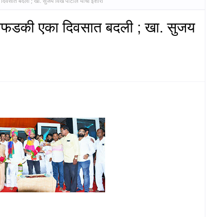
दिवसात बदली ; खा. सुजय विखे पाटील यांचा इशारा
काफडकी एका दिवसात बदली ; खा. सुजय