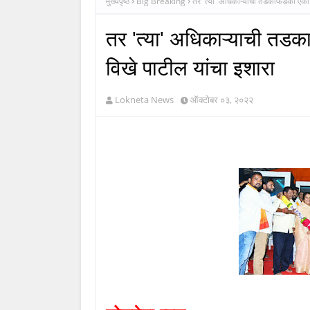
मुख्यपृष्ठ
Big Breaking
तर 'त्या' अधिकाऱ्याची तडकाफडकी एका 
तर 'त्या' अधिकाऱ्याची तड
विखे पाटील यांचा इशारा
Lokneta News
ऑक्टोबर ०३, २०२२