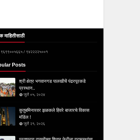
क माहितीसाठी
्क ९६९९००५६६५ / ९४२२२२५००१
ular Posts
श्री क्षेत्र भगवानगड पालखीचें पंढरपूरकडे
प्रस्थान..
जुलै ०५, २०२४
कुतुबमिनारवर झळकले हिवरे बाजारचे विकास
मॉडेल !
जुलै २१, २०२६
प्रतापराव ढाकणेंच्या शिवार फेरीला ग्रामस्थांचा