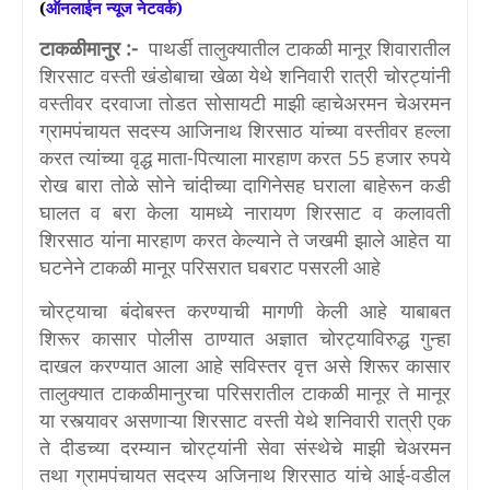
(
ऑनलाईन
न्यूज
नेटवर्क
)
टाकळीमानुर :-
पाथर्डी तालुक्यातील टाकळी मानूर शिवारातील
शिरसाट वस्ती खंडोबाचा खेळा येथे शनिवारी रात्री चोरट्यांनी
वस्तीवर दरवाजा तोडत सोसायटी माझी व्हाचेअरमन चेअरमन
ग्रामपंचायत सदस्य आजिनाथ शिरसाठ यांच्या वस्तीवर हल्ला
करत त्यांच्या वृद्ध माता-पित्याला मारहाण करत 55 हजार रुपये
रोख बारा तोळे सोने चांदीच्या दागिनेसह घराला बाहेरून कडी
घालत व बरा केला यामध्ये नारायण शिरसाट व कलावती
शिरसाठ यांना मारहाण करत केल्याने ते जखमी झाले आहेत या
घटनेने टाकळी मानूर परिसरात घबराट पसरली आहे
चोरट्याचा बंदोबस्त करण्याची मागणी केली आहे याबाबत
शिरूर कासार पोलीस ठाण्यात अज्ञात चोरट्याविरुद्ध गुन्हा
दाखल करण्यात आला आहे सविस्तर वृत्त असे शिरूर कासार
तालुक्यात टाकळीमानुरचा परिसरातील टाकळी मानूर ते मानूर
या रस्त्यावर असणाऱ्या शिरसाट वस्ती येथे शनिवारी रात्री एक
ते दीडच्या दरम्यान चोरट्यांनी सेवा संस्थेचे माझी चेअरमन
तथा ग्रामपंचायत सदस्य अजिनाथ शिरसाठ यांचे आई-वडील