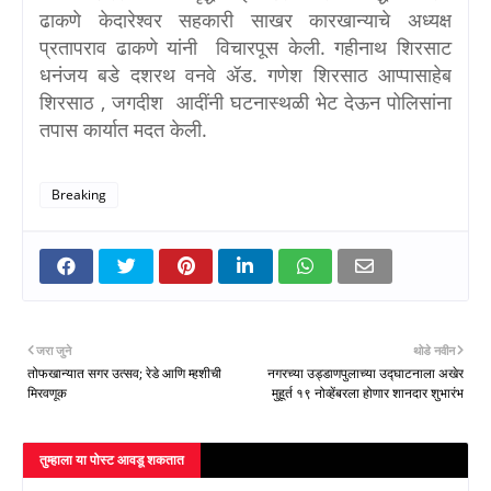
ढाकणे केदारेश्वर सहकारी साखर कारखान्याचे अध्यक्ष
प्रतापराव ढाकणे यांनी विचारपूस केली. गहीनाथ शिरसाट
धनंजय बडे दशरथ वनवे ॲड. गणेश शिरसाठ आप्पासाहेब
शिरसाठ , जगदीश आदींनी घटनास्थळी भेट देऊन पोलिसांना
तपास कार्यात मदत केली.
Breaking
जरा जुने
थोडे नवीन
तोफखान्यात सगर उत्सव; रेडे आणि म्हशीची
नगरच्या उड्डाणपुलाच्या उद्घाटनाला अखेर
मिरवणूक
मुहूर्त १९ नोव्हेंबरला होणार शानदार शुभारंभ
तुम्‍हाला या पोस्‍ट आवडू शकतात