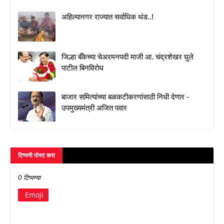
अहिल्यानगर राज्यात सर्वाधिक थंड..!
जिल्हा बँकेच्या चेअरमनपदी माजी आ. चंद्रशेखर घुले
पाटील बिनविरोध
बाजार समित्यांच्या बळकटीकरणांसाठी निधी देणार -
उपमुख्यमंत्री अजित पवार
टिप्पणी पोस्ट करा
0 टिप्पण्या
Emoji