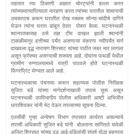
राहतात त्या ठिकाणी अज्ञात चोरट्यांनी हल्ला करत
त्यांच्यामात्यापित्याला मारहाण करत त्यांच्या घरातील सामानाची
उचकापाच करून घरातील रोख रक्कम सोन्या-चांदीचे दागिने
घेऊन त्यांना घरात डांबून ठेवत पोबरा केला. घटनास्थळी
श्वानपतकासह ठसे तज्ञ टीम दाखल झाली श्वानांनी
टाकळीमानुर हत्तीच्या पर्यंत असणाऱ्या मंकरणा नदीपर्यंत मार्ग
दाखवला वृद्ध नारायण शिरसाट यांच्या पाठीत जबर मार लागला
असून फ्रॅक्चर असण्याची शक्यता आहे. दोघांना पाथर्डी येथील
ग्रामीण रुग्णालयामध्ये रात्री पाठवले होते घटनास्थळी
फिंगरप्रिंट घेण्यात आले आहे.
घटनास्थळाचा पंचनामा करून सहाय्यक पोलीस निरीक्षक
सुजित बडे यांच्या मार्गदर्शनाखाली तपास सुरू असून
घटनास्थळी उपविभागीय पोलीस अधिकारी आष्टी अभिजीत
धाराशिवकर यांनी भेट देऊन तपासाच्या सूचना दिल्या.
एलसीबी गुन्हा अन्वेषण विभाग तपासात कार्यरत असल्याचे
तपासी अधिकारी सुजित बडे यांनी बोलताना सांगितले यावेळी
अजित शिरसाठ यांच्या वृद्ध आई-वडिलांची संघर्ष योद्धा बबनराव