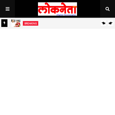
BREAKING
जिल्हा बँकेच्या चेअरमनपदी माजी आ. चंद्रशेखर घुले पाटील बिनविरोध