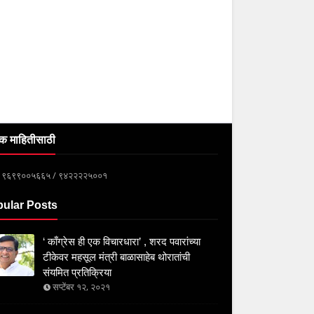
क माहितीसाठी
्क ९६९९००५६६५ / ९४२२२२५००१
ular Posts
‘ काँग्रेस ही एक विचारधारा’ , शरद पवारांच्या
टीकेवर महसूल मंत्री बाळासाहेब थोरातांची
संयमित प्रतिक्रिया
सप्टेंबर १२, २०२१