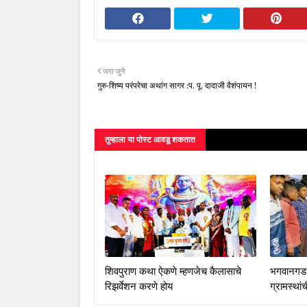
जरा जुने
गुरु-शिष्य परंपरेचा अथांग सागर :प. पू. दादाजी वैशंपायन !
तुम्‍हाला या पोस्‍ट आवडू शकतात
शिवपुराण कथा ऐकणे म्हणजेच कैलासाचे
भगवानगड 
रिझर्वेशन करणे होय
ग्रामस्था