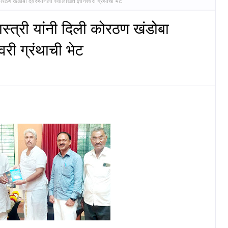
रठण खंडोबा देवस्थानला स्वलिखित ज्ञानेश्वरी ग्रंथाची भेट
स्त्री यांनी दिली कोरठण खंडोबा
वरी ग्रंथाची भेट