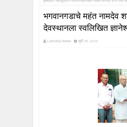
मुख्यपृष्ठ
Religion
भगवानगडाचे महंत नामदेव शास्त्री यांनी दिली को
भगवानगडाचे महंत नामदेव शा
देवस्थानला स्वलिखित ज्ञानेश्
Lokneta News
जुलै २९, २०२२