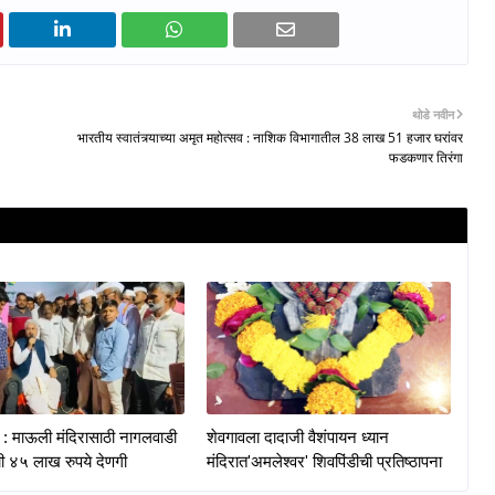
थोडे नवीन
भारतीय स्वातंत्र्याच्या अमृत महोत्सव : नाशिक विभागातील 38 लाख 51 हजार घरांवर
फडकणार तिरंगा
: माऊली मंदिरासाठी नागलवाडी
शेवगावला दादाजी वैशंपायन ध्यान
ंची ४५ लाख रुपये देणगी
मंदिरात'अमलेश्वर' शिवपिंडीची प्रतिष्ठापना