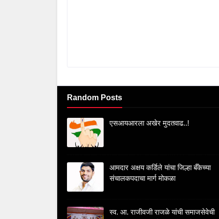
Random Posts
एसआयआरला अखेर मुदतवाढ..!
आमदार अक्षय कर्डिले यांचा जिल्हा बँकेच्या
संचालकपदाचा मार्ग मोकळा
स्व. आ. राजीवजी राजळे यांची समाजसेवेची