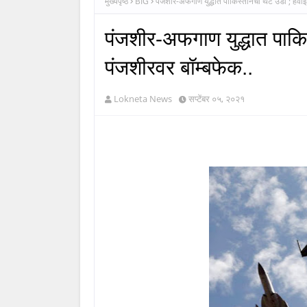
मुख्यपृष्ठ
BIG
पंजशीर-अफगाण युद्धात पाकिस्तानची थेट उडी ; हवा
पंजशीर-अफगाण युद्धात पाक
पंजशीरवर बॉम्बफेक..
Lokneta News
सप्टेंबर ०५, २०२१