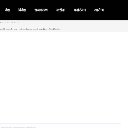
देश
विदेश
राजकारण
क्रीडा
मनोरंजन
आरोग्य
मनपदी माजी आ. चंद्रशेखर घुले पाटील बिनविरोध