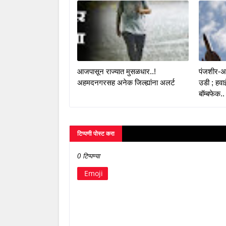
आजपासून राज्यात मुसळधार..!
पंजशीर-अफ
अहमदनगरसह अनेक जिल्ह्यांना अलर्ट
उडी ; हव
बॉम्बफेक..
टिप्पणी पोस्ट करा
0 टिप्पण्या
Emoji