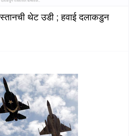
ई दलाकडुन पंजशीरवर बॉम्बफेक..
िस्तानची थेट उडी ; हवाई दलाकडुन