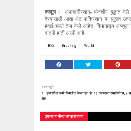
काबूल
:
अफगानीस्तान- पंजशीर युद्धात गेल
दे
ण्यासाठी आता थेट पाकिस्तान या युद्धात उत
हवाई हल्ले तेज केले आहेत. विमानातूय अब्ब्दुल
बातमी हाती आली आहे.
BIG
Breaking
World
जरा जुने
१० हजारांपेक्षा कमी किंमतीत मिळताहेत 'हे' २३ जबरदस्त स्मार्टफोन्स, ८ सप्ट
सेल
तुम्‍हाला या पोस्‍ट आवडू शकतात