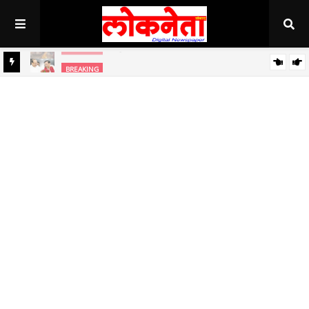
अहिल्यानगर राज्यात सर्वाधिक थंड..!
BREAKING
BREAKING
जिल्हा बँकेच्या चेअरमनपदी माजी आ. चंद्रशेखर घुले पाटील बिनविरोध