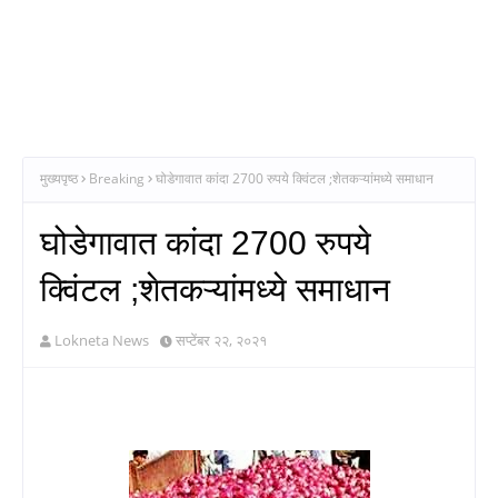
मुख्यपृष्ठ
Breaking
घोडेगावात कांदा 2700 रुपये क्विंटल ;शेतकऱ्यांमध्ये समाधान
घोडेगावात कांदा 2700 रुपये
क्विंटल ;शेतकऱ्यांमध्ये समाधान
Lokneta News
सप्टेंबर २२, २०२१