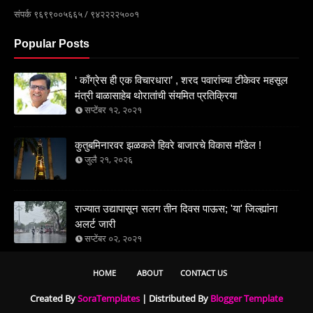
संपर्क ९६९९००५६६५ / ९४२२२२५००१
Popular Posts
‘ काँग्रेस ही एक विचारधारा’ , शरद पवारांच्या टीकेवर महसूल
मंत्री बाळासाहेब थोरातांची संयमित प्रतिक्रिया
सप्टेंबर १२, २०२१
कुतुबमिनारवर झळकले हिवरे बाजारचे विकास मॉडेल !
जुलै २१, २०२६
राज्यात उद्यापासून सलग तीन दिवस पाऊस; 'या' जिल्ह्यांना
अलर्ट जारी
सप्टेंबर ०२, २०२१
HOME
ABOUT
CONTACT US
Created By
SoraTemplates
| Distributed By
Blogger Template