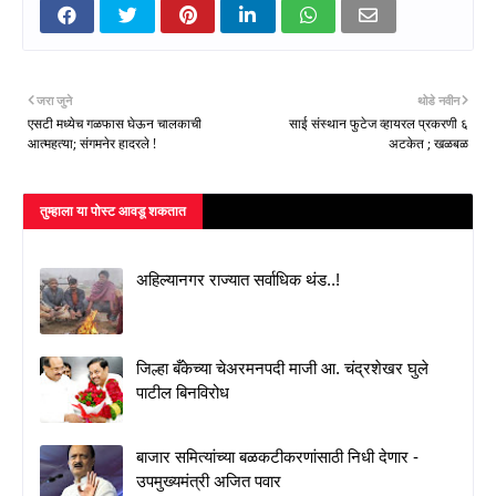
जरा जुने
थोडे नवीन
एसटी मध्येच गळफास घेऊन चालकाची
साई संस्थान फुटेज व्हायरल प्रकरणी ६
आत्महत्या; संगमनेर हादरले !
अटकेत ; खळबळ
तुम्‍हाला या पोस्‍ट आवडू शकतात
अहिल्यानगर राज्यात सर्वाधिक थंड..!
जिल्हा बँकेच्या चेअरमनपदी माजी आ. चंद्रशेखर घुले
पाटील बिनविरोध
बाजार समित्यांच्या बळकटीकरणांसाठी निधी देणार -
उपमुख्यमंत्री अजित पवार