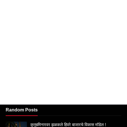
Random Posts
कुतुबमिनारवर झळकले हिवरे बाजारचे विकास मॉडेल !