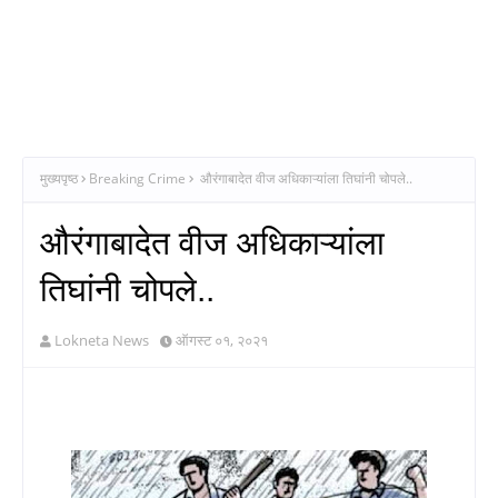
मुख्यपृष्ठ
Breaking Crime
औरंगाबादेत वीज अधिकाऱ्यांला तिघांनी चोपले..
औरंगाबादेत वीज अधिकाऱ्यांला
तिघांनी चोपले..
Lokneta News
ऑगस्ट ०१, २०२१