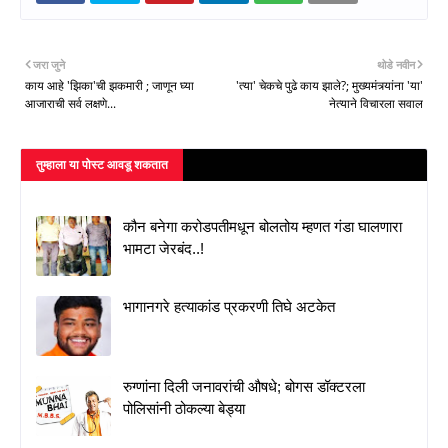
जरा जुने
थोडे नवीन
काय आहे 'झिका'ची झकमारी ; जाणून घ्या
'त्या' चेकचे पुढे काय झाले?; मुख्यमंत्र्यांना 'या'
आजाराची सर्व लक्षणे...
नेत्याने विचारला सवाल
तुम्‍हाला या पोस्‍ट आवडू शकतात
कौन बनेगा करोडपतीमधून बोलतोय म्हणत गंडा घालणारा
भामटा जेरबंद..!
भागानगरे हत्याकांड प्रकरणी तिघे अटकेत
रुग्णांना दिली जनावरांची औषधे; बोगस डॉक्टरला
पोलिसांनी ठोकल्या बेड्या