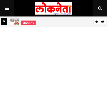
अहिल्यानगर राज्यात सर्वाधिक थंड..!
BREAKING
BREAKING
जिल्हा बँकेच्या चेअरमनपदी माजी आ. चंद्रशेखर घुले पाटील बिनविरोध