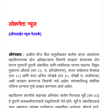
लोकनेता
न्यूज
(
ऑनलाईन
न्यूज
नेटवर्क
)
औरंगाबाद :
थकीत वीज बिल वसुलीबाबत कर्तव्य करत असलेल्या
महावितरणच्या दोन अधिकाऱ्यांना तिघांनी मारहाण केल्याच्या दोन
घटना गुरुवारी दुपारी अंबरहिल आणि माळीवाडा भागात घडल्या. विठ्ठल
तुकाराम औताडे (वय २२
,
रा. हरिओमनगर)
,
भारत साहेबराव शेजवळ
(वय २८) आणि शरद अनिल लोखंडे (वय ३०
,
दोघेही रा. माळीवाडा)
अशी मारहाण करणाऱ्या तिघांची नावे आहेत. त्यांच्याविरुद्ध संबंधित
पोलिस ठाण्यात गुन्हे दाखल करण्यात आले आहेत.
महावितरण कंपनीचे सहायक अभियंता संतोष गिरजाबा सुर्वे (वय ४३)
हे दुपारी थकबाकीदारांकडे वसूलीसाठी गेले होते. सुर्वे हे अंबरहिलकडे
जात असताना त्यांच्या पाठीमागून दुचाकीवर आलेल्या औताडे याने
,