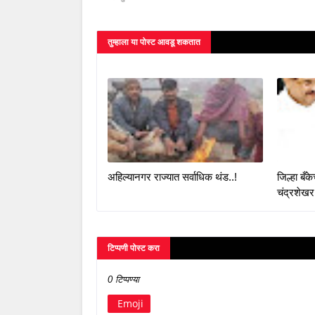
तुम्‍हाला या पोस्‍ट आवडू शकतात
अहिल्यानगर राज्यात सर्वाधिक थंड..!
जिल्हा बँ
चंद्रशेखर
टिप्पणी पोस्ट करा
0 टिप्पण्या
Emoji