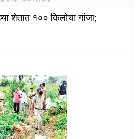
किलोचा गांजा; पोलिसांनी धाड टाकताच...
च्या शेतात १०० किलोचा गांजा;