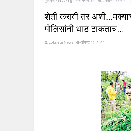
मुख्यपृष्ठ
Breaking
शेती करावी तर अशी...मक्याच्या शेतात १०० 
शेती करावी तर अशी...मक्या
पोलिसांनी धाड टाकताच...
Lokneta News
ऑगस्ट १३, २०२१