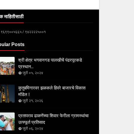
क माहितीसाठी
्क ९६९९००५६६५ / ९४२२२२५००१
ular Posts
श्री क्षेत्र भगवानगड पालखीचें पंढरपूरकडे
प्रस्थान..
जुलै ०५, २०२४
कुतुबमिनारवर झळकले हिवरे बाजारचे विकास
मॉडेल !
जुलै २१, २०२६
प्रतापराव ढाकणेंच्या शिवार फेरीला ग्रामस्थांचा
उत्स्फूर्त प्रतिसाद
जुलै ०६, २०२४