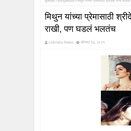
मुख्यपृष्ठ
Bollywood
मिथुन यांच्या प्रेमासाठी श्रीदेवी यांनी बां
मिथुन यांच्या प्रेमासाठी श्री
राखी, पण घडलं भलतंच
Lokneta News
ऑगस्ट १३, २०२१