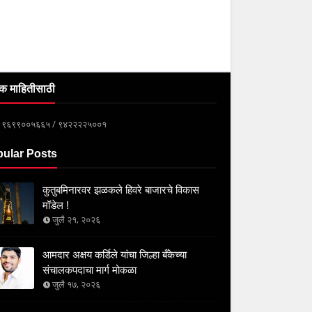
क माहितीसाठी
्क ९६९९००५६६५ / ९४२२२२५००१
ular Posts
कुतुबमिनारवर झळकले हिवरे बाजारचे विकास
मॉडेल !
जुलै २१, २०२६
आमदार अक्षय कर्डिले यांचा जिल्हा बँकेच्या
संचालकपदाचा मार्ग मोकळा
जुलै १७, २०२६