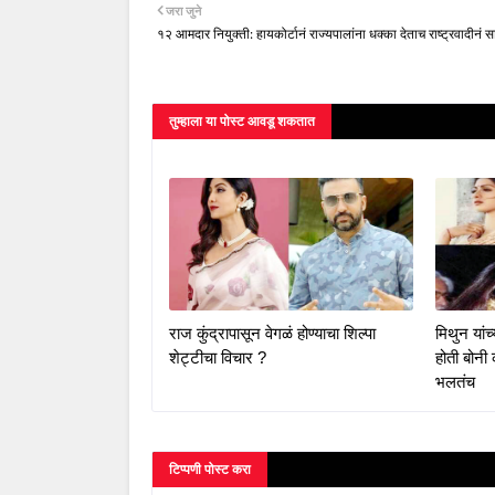
जरा जुने
१२ आमदार नियुक्ती: हायकोर्टानं राज्यपालांना धक्का देताच राष्ट्रवादीनं 
तुम्‍हाला या पोस्‍ट आवडू शकतात
राज कुंद्रापासून वेगळं होण्याचा शिल्पा
मिथुन यांच्
शेट्टीचा विचार ?
होती बोनी
भलतंच
टिप्पणी पोस्ट करा