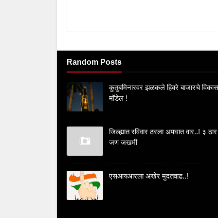
Random Posts
कुतुबमिनारवर झळकले हिवरे बाजारचे विका
मॉडेल !
जिल्ह्यात रविवार ठरला अपघात वार..! ३ ठार
जण जखमी
एसआयआरला अखेर मुदतवाढ..!