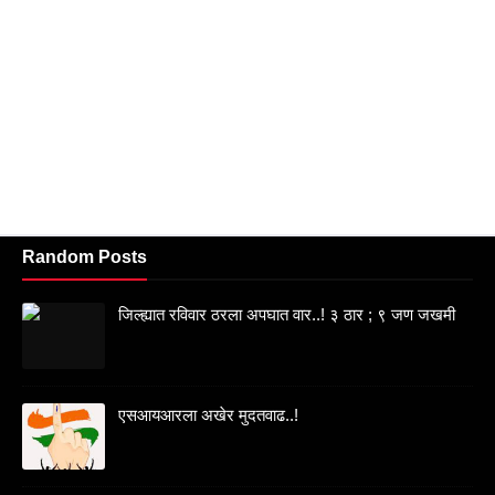
Random Posts
जिल्ह्यात रविवार ठरला अपघात वार..! ३ ठार ; ९ जण जखमी
एसआयआरला अखेर मुदतवाढ..!