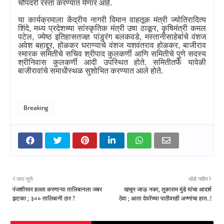
चौपदरी रस्ता करण्यात येणार आहे.
या कार्यक्रमाला केंद्रीय नागरी विमान वाहतूक मंत्री ज्योतिरादित्य
शिंदे
,
मध्य प्रदेशच्या सांस्कृतिक मंत्री उषा ठाकूर
,
कृषिमंत्री कमल
पटेल
,
ज्येष्ठ इतिहासतज्ज्ञ पांडुरंग बलकवडे
,
मस्तानीसाहेबांचे वंशज
अवेश बहाद्दूर
,
होळकर घराण्याचे वंशज यशवंतराव होळकर
,
बाजीराव
स्मारक समितीचे सचिव श्रीपाद कुलकर्णी आणि समितीचे पुणे सदस्य
श्रीनिवास कुलकर्णी आदी उपस्थित होते. समितीतर्फे यावेळी
बाजीरावांचे समाधीस्थळ सुशोभित करण्यात आले होते.
Breaking
जरा जुने
थोडे नवीन
पंजशीरवर हल्ला करणाऱ्या तालिबानला जबर
खचून जाऊ नका, तुकाराम मुंडे यांचा आदर्श
झटका ; ३०० तालिबानी ठार ?
ठेवा ; आता देवरेंच्या पाठीवरही अण्णांचा हात..!