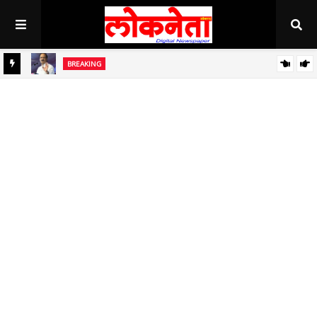
BREAKING
ध
बाजार समित्यांच्या बळकटीकरणांसाठी निधी देणार - उपमुख्यमंत्री अजित पवार