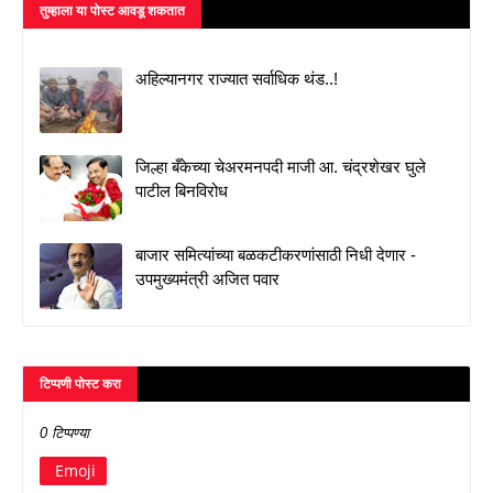
तुम्‍हाला या पोस्‍ट आवडू शकतात
अहिल्यानगर राज्यात सर्वाधिक थंड..!
जिल्हा बँकेच्या चेअरमनपदी माजी आ. चंद्रशेखर घुले
पाटील बिनविरोध
बाजार समित्यांच्या बळकटीकरणांसाठी निधी देणार -
उपमुख्यमंत्री अजित पवार
टिप्पणी पोस्ट करा
0 टिप्पण्या
Emoji