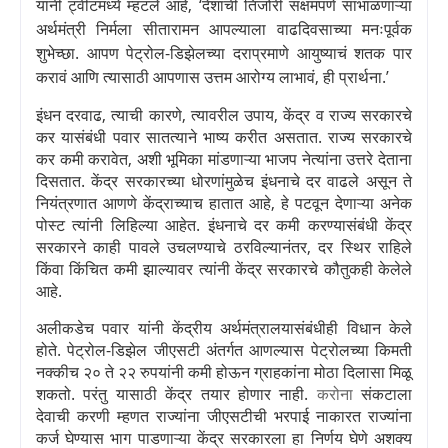
यांनी ट्वीटमध्ये म्हटले आहे
, ‘
देशाची तिजोरी सक्षमपणे सांभाळणाऱ्या
अर्थमंत्री निर्मला सीतारामन आपल्याला वाढदिवसाच्या मनःपूर्वक
शुभेच्छा. आपण पेट्रोल-डिझेलच्या दराप्रमाणे आयुष्याचं शतक पार
करावं आणि त्यासाठी आपणास उत्तम आरोग्य लाभावं
,
ही प्रार्थना.
’
इंधन दरवाढ
,
त्याची कारणे
,
त्यावरील उपाय
,
केंद्र व राज्य सरकारचे
कर यासंबंधी पवार सातत्याने भाष्य करीत असतात. राज्य सरकारचे
कर कमी करावेत
,
अशी भूमिका मांडणाऱ्या भाजप नेत्यांना उत्तरे देताना
दिसतात. केंद्र सरकारच्या धोरणांमुळेच इंधनाचे दर वाढले असून ते
नियंत्रणात आणणे केंद्राच्याच हातात आहे
,
हे पटवून देणाऱ्या अनेक
पोस्ट त्यांनी लिहिल्या आहेत. इंधनाचे दर कमी करण्यासंबंधी केंद्र
सरकारने काही पावले उचलण्याचे ठरविल्यानंतर
,
दर स्थिर राहिले
किंवा किंचित कमी झाल्यावर त्यांनी केंद्र सरकारचे कौतुकही केलेले
आहे.
अलीकडेच पवार यांनी केंद्रीय अर्थमंत्रालयासंबंधीही विधान केले
होते. पेट्रोल-डिझेल जीएसटी अंतर्गत आणल्यास पेट्रोलच्या किमती
नक्कीच २० ते २२ रुपयांनी कमी होऊन ग्राहकांना मोठा दिलासा मिळू
शकतो. परंतु यासाठी केंद्र तयार होणार नाही.
करोना
संकटाला
देवाची करणी म्हणत राज्यांना जीएसटीची भरपाई नाकारत राज्यांना
कर्ज घेण्यास भाग पाडणाऱ्या केंद्र सरकारला हा निर्णय घेणे अशक्य