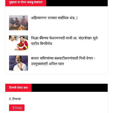
तुम्‍हाला या पोस्‍ट आवडू शकतात
अहिल्यानगर राज्यात सर्वाधिक थंड..!
जिल्हा बँकेच्या चेअरमनपदी माजी आ. चंद्रशेखर घुले
पाटील बिनविरोध
बाजार समित्यांच्या बळकटीकरणांसाठी निधी देणार -
उपमुख्यमंत्री अजित पवार
टिप्पणी पोस्ट करा
0 टिप्पण्या
Emoji