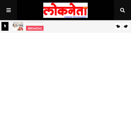
अहिल्यानगर राज्यात सर्वाधिक थंड..!
BREAKING
BREAKING
जिल्हा बँकेच्या चेअरमनपदी माजी आ. चंद्रशेखर घुले पाटील बिनविरोध