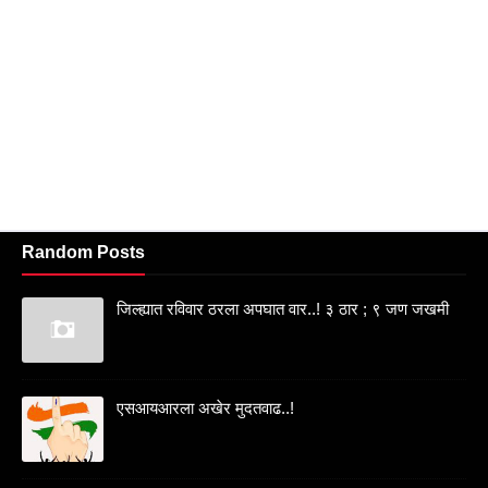
Random Posts
जिल्ह्यात रविवार ठरला अपघात वार..! ३ ठार ; ९ जण जखमी
एसआयआरला अखेर मुदतवाढ..!