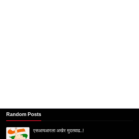
Random Posts
एसआयआरला अखेर मुदतवाढ..!