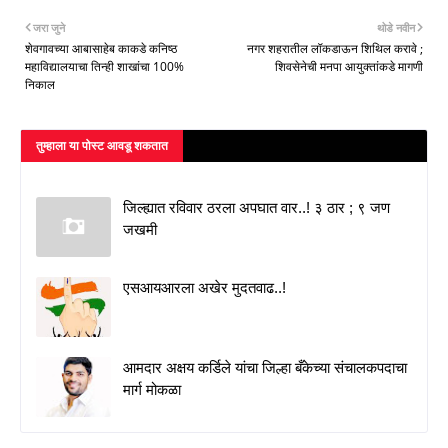
जरा जुने
थोडे नवीन
शेवगावच्या आबासाहेब काकडे कनिष्ठ
नगर शहरातील लॉकडाऊन शिथिल करावे ;
महाविद्यालयाचा तिन्ही शाखांचा 100%
शिवसेनेची मनपा आयुक्तांकडे मागणी
निकाल
तुम्‍हाला या पोस्‍ट आवडू शकतात
जिल्ह्यात रविवार ठरला अपघात वार..! ३ ठार ; ९ जण
जखमी
एसआयआरला अखेर मुदतवाढ..!
आमदार अक्षय कर्डिले यांचा जिल्हा बँकेच्या संचालकपदाचा
मार्ग मोकळा