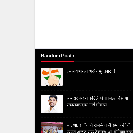
Random Posts
एसआयआरला अखेर मुदतवाढ..!
आमदार अक्षय कर्डिले यांचा जिल्हा बँकेच्या
संचालकपदाचा मार्ग मोकळा
स्व. आ. राजीवजी राजळे यांची समाजसेवेची
परंपरा अखंड सुरू ठेवणारः आ. मोनिका राज