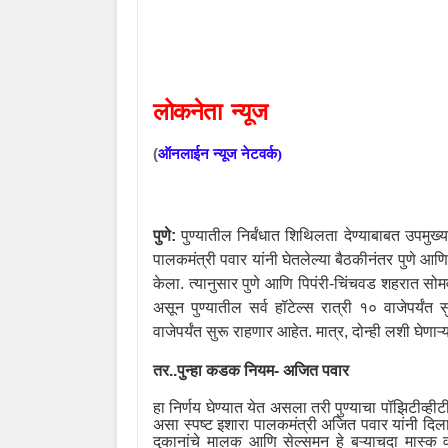
लोकनेता
न्यूज
(
ऑनलाईन
न्यूज
नेटवर्क
)
पुणे:
पुण्यातील निर्बंधात शिथिलता देण्याबाबत उपमुख
पालकमंत्री पवार यांनी घेतलेल्या बैठकीनंतर पुणे आण
केला. त्यानुसार पुणे आणि पिपंरी-चिंचवड शहरात सोमवा
असून पुण्यातील सर्व हॉटेल्स रात्री १० वाजेपर्यं
वाजेपर्यंत सुरू राहणार आहेत. मात्र
,
दोन्ही लशी घेणाऱ्
तर..पुन्हा कडक नियम- अजित पवार
हा निर्णय घेण्यात येत असला तरी पुण्याचा पॉझिटीव्ह
असा स्पष्ट इशारा पालकमंत्री अजित पवार यांनी दिला
दुकानांचे मालक आणि सेल्समन हे बऱ्याचदा मास्क 