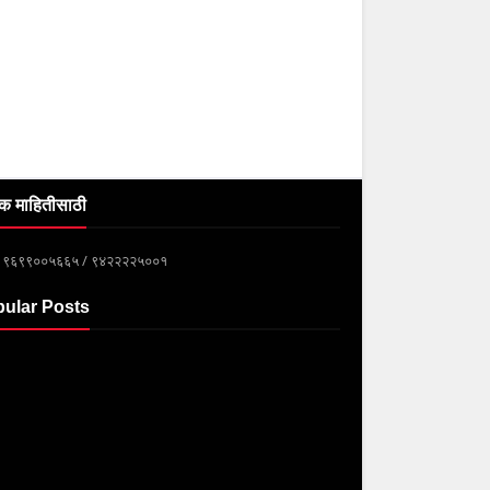
क माहितीसाठी
्क ९६९९००५६६५ / ९४२२२२५००१
ular Posts