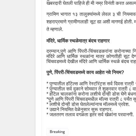
खबरदारी घेतली पाहिजे ही मी नम्र विनंती करत असल्य
ग्रामिण भागात १३ तालुक्यांमध्ये लेवल ३ ची नियम
शहराप्रमाणे ग्रामीणलाही सूट द्या अशी मागणई होती. 
ते म्हणाले.
मंदिरे
,
धार्मिक स्थळेमात्र बंदच राहणार
दरम्यान
,
पुणे आणि पिंपरी-चिंचवडकरांना करोनाच्या 
मंदिरे आणि धार्मिक स्थळांना मात्र कोणतीही सूट देण
चिंचवडमध्ये देखील मंदिरे आणि धार्मिक स्थळे बंदच र
पुणे
,
पिंपरी-चिंचवडमध्ये काय आहेत नवे नियम
?
*
पुण्यातील हॉटेल्स आणि रेस्टॉरंट्स सर्व दिवस रात्री 
*
पुण्यातील सर्व दुकाने सोमवार ते शुक्रवार रात्री ८ व
*
हॉटेल चालकांना करोना लशीचे दोन्ही डोस घेणे बं
*पु्णे आणि पिंपरी चिंचवडमधील मॉल्स रात्री ८ पर्यंत स
*
लशीचे दोन्ही डोस घेतलेल्यांनाच मॉलमध्ये प्रवेश.
*
उद्याने नियमित वेळेनुसार सुरू राहणार.
* जलतरण तलाव वगळता
इतर सर्व खेळांना परवानगी.
Breaking