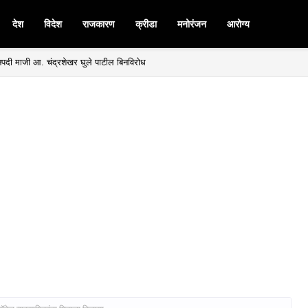
देश
विदेश
राजकारण
क्रीडा
मनोरंजन
आरोग्य
मनपदी माजी आ. चंद्रशेखर घुले पाटील बिनविरोध
बळकटीकरणांसाठी निधी देणार - उपमुख्यमंत्री अजित पवार