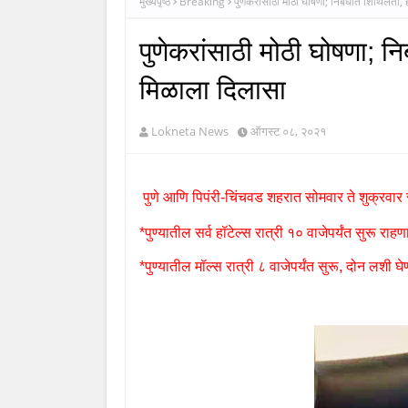
मुख्यपृष्ठ
Breaking
पुणेकरांसाठी मोठी घोषणा; निर्बंधात शिथिलता,
पुणेकरांसाठी मोठी घोषणा; नि
मिळाला दिलासा
Lokneta News
ऑगस्ट ०८, २०२१
पुणे आणि पिपंरी-चिंचवड शहरात सोमवार ते शुक्रवार रा
*पुण्यातील सर्व हॉटेल्स रात्री १० वाजेपर्यंत सुरू राहण
*पुण्यातील मॉल्स रात्री ८ वाजेपर्यंत सुरू
,
दोन लशी घेणा