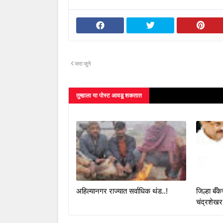
जरा जुने
तुम्‍हाला या पोस्‍ट आवडू शकतात
अहिल्यानगर राज्यात सर्वाधिक थंड..!
जिल्हा बँ
चंद्रशेखर