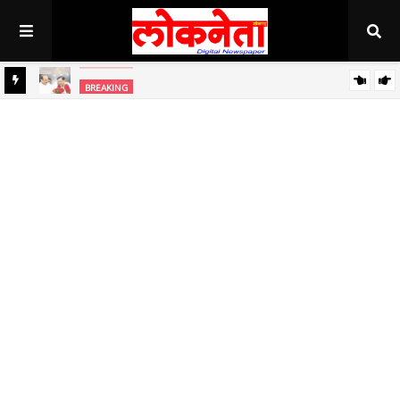
अहिल्यानगर राज्यात सर्वाधिक थंड..!
BREAKING
BREAKING
जिल्हा बँकेच्या चेअरमनपदी माजी आ. चंद्रशेखर घुले पाटील बिनविरोध