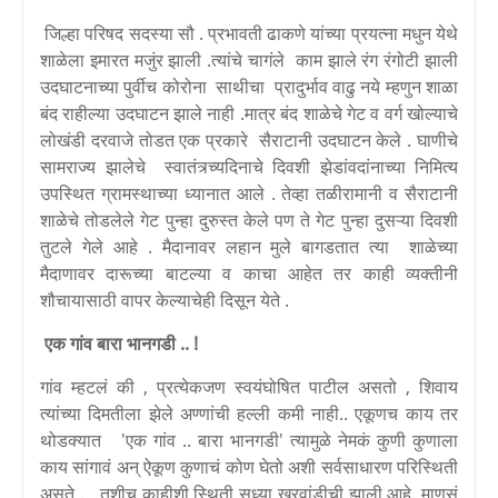
जिल्हा परिषद सदस्या सौ . प्रभावती ढाकणे यांच्या प्रयत्ना मधुन येथे
शाळेला इमारत मजुंर झाली .त्यांचे चागंले काम झाले रंग रंगोटी झाली
उदघाटनाच्या पुर्वीच कोरोना साथीचा प्रादुर्भाव वाढु नये म्हणुन शाळा
बंद राहील्या उदघाटन झाले नाही .मात्र बंद शाळेचे गेट व वर्ग खोल्याचे
लोखंडी दरवाजे तोडत एक प्रकारे सैराटानी उदघाटन केले . घाणीचे
सामराज्य झालेचे स्वातंत्र्च्यदिनाचे दिवशी झेडांवदांनाच्या निमित्य
उपस्थित ग्रामस्थाच्या ध्यानात आले . तेव्हा तळीरामानी व सैराटानी
शाळेचे तोडलेले गेट पुन्हा दुरुस्त केले पण ते गेट पुन्हा दुसऱ्या दिवशी
तुटले गेले आहे .
मैदानावर लहान मुले बागडतात त्या शाळेच्या
मैदाणावर दारूच्या बाटल्या व काचा आहेत तर काही व्यक्तीनी
शौचायासाठी वापर केल्याचेही दिसून येते .
एक गांव बारा भानगडी .. !
गांव म्हटलं की , प्रत्येकजण स्वयंघोषित पाटील असतो , शिवाय
त्यांच्या दिमतीला झेले अण्णांची हल्ली कमी नाही.. एकूणच काय तर
थोडक्यात 'एक गांव .. बारा भानगडी' त्यामुळे नेमकं कुणी कुणाला
काय सांगावं अन् ऐकूण कुणाचं कोण घेतो अशी सर्वसाधारण परिस्थिती
असते . तशीच काहीशी स्थिती सध्या खरवांडीची झाली आहे. माणसं