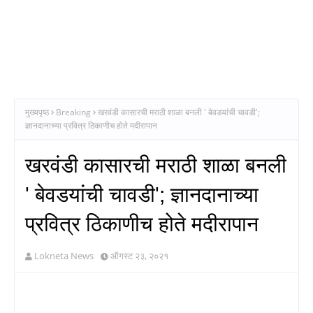
मुख्यपृष्ठ
Breaking
खरवंडी कासारची मराठी शाळा बनली ' बेवडयांची चावडी';
ज्ञानदानाच्या प्रवित्र ठिकाणीच होते मदीरापान
खरवंडी कासारची मराठी शाळा बनली
' बेवडयांची चावडी'; ज्ञानदानाच्या
प्रवित्र ठिकाणीच होते मदीरापान
Lokneta News
ऑगस्ट २३, २०२१