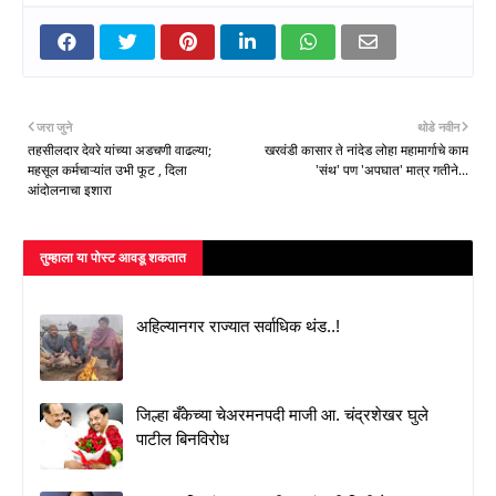
जरा जुने
थोडे नवीन
तहसीलदार देवरे यांच्या अडचणी वाढल्या;
खरवंडी कासार ते नांदेड लोहा महामार्गाचे काम
महसूल कर्मचाऱ्यांत उभी फूट , दिला
'संथ' पण 'अपघात' मात्र गतीने...
आंदोलनाचा इशारा
तुम्‍हाला या पोस्‍ट आवडू शकतात
अहिल्यानगर राज्यात सर्वाधिक थंड..!
जिल्हा बँकेच्या चेअरमनपदी माजी आ. चंद्रशेखर घुले
पाटील बिनविरोध