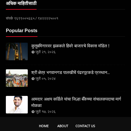
अधिक माहितीसाठी
संपर्क ९६९९००५६६५ / ९४२२२२५००१
Popular Posts
कुतुबमिनारवर झळकले हिवरे बाजारचे विकास मॉडेल !
जुलै २१, २०२६
श्री क्षेत्र भगवानगड पालखीचें पंढरपूरकडे प्रस्थान..
जुलै ०५, २०२४
आमदार अक्षय कर्डिले यांचा जिल्हा बँकेच्या संचालकपदाचा मार्ग
मोकळा
जुलै १७, २०२६
HOME
ABOUT
CONTACT US