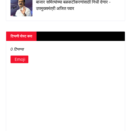
बाजार समित्यांच्या बळकटीकरणांसाठी निधी देणार -
उपमुख्यमंत्री अजित पवार
टिप्पणी पोस्ट करा
0 टिप्पण्या
Emoji