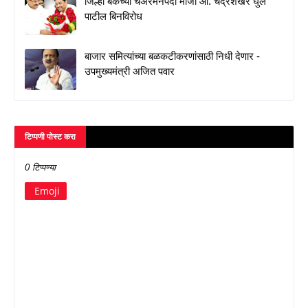
जिल्हा बँकेच्या चेअरमनपदी माजी आ. चंद्रशेखर घुले
पाटील बिनविरोध
बाजार समित्यांच्या बळकटीकरणांसाठी निधी देणार -
उपमुख्यमंत्री अजित पवार
टिप्पणी पोस्ट करा
0 टिप्पण्या
Emoji