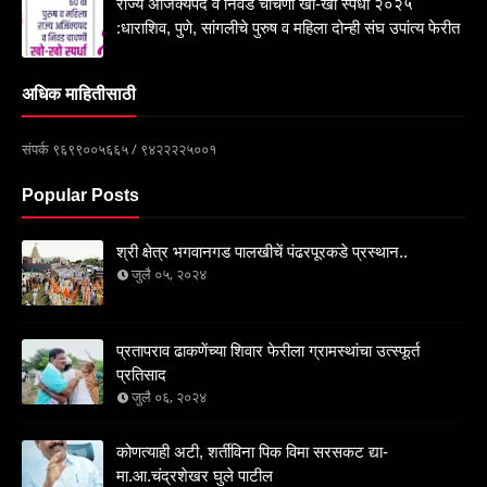
राज्य अजिंक्यपद व निवड चाचणी खो-खो स्पर्धा २०२५
:धाराशिव, पुणे, सांगलीचे पुरुष व महिला दोन्ही संघ उपांत्य फेरीत
अधिक माहितीसाठी
संपर्क ९६९९००५६६५ / ९४२२२२५००१
Popular Posts
श्री क्षेत्र भगवानगड पालखीचें पंढरपूरकडे प्रस्थान..
जुलै ०५, २०२४
प्रतापराव ढाकणेंच्या शिवार फेरीला ग्रामस्थांचा उत्स्फूर्त
प्रतिसाद
जुलै ०६, २०२४
कोणत्याही अटी, शर्तीविना पिक विमा सरसकट द्या-
मा.आ.चंद्रशेखर घुले पाटील