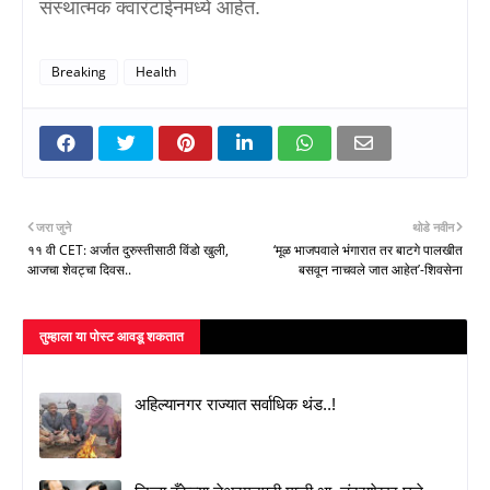
संस्थात्मक क्वारंटाईनमध्ये आहेत.
Breaking
Health
जरा जुने
थोडे नवीन
११ वी CET: अर्जात दुरुस्तीसाठी विंडो खुली,
‘मूळ भाजपवाले भंगारात तर बाटगे पालखीत
आजचा शेवट्चा दिवस..
बसवून नाचवले जात आहेत’-शिवसेना
तुम्‍हाला या पोस्‍ट आवडू शकतात
अहिल्यानगर राज्यात सर्वाधिक थंड..!