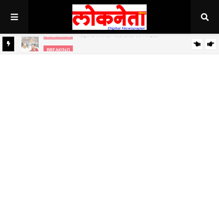
अहिल्यानगर राज्यात सर्वाधिक थंड..!
BREAKING
BREAKING
जिल्हा बँकेच्या चेअरमनपदी माजी आ. चंद्रशेखर घुले पाटील बिनविरोध