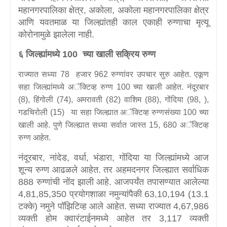
महानगरपालिका क्षेत्र
,
अकोला
,
अकोला महानगरपालिका क्षेत्र
आणि यवतमाळ या जिल्ह्यांतही काल एकाही रुग्णाचा मृत्यू
कोरोनामुळे झालेला नाही.
६ जिल्ह्यांमध्ये
100
च्या खाली सक्रिय रुग्ण
राज्यात सध्या
78
हजार
962
रुग्णांवर उपचार सुरु आहेत. एकूण
सहा जिल्ह्यांमध्ये अॅक्टिव्ह रुग्ण
100
च्या खाली आहेत. नंदूरबार
(
8),
हिंगोली (
74),
अमरावती (
82)
वाशिम (
88),
गोंदिया (
98, ),
गडचिरोली (
15)
या सहा जिल्ह्यात अॅक्टिव्ह रुग्णसंख्या
100
च्या
खाली आहे. पुणे जिल्ह्यात सध्या सर्वात जास्त
15, 680
अॅक्टिव्ह
रुग्ण आहेत.
नंदूरबार
,
नांदेड
,
वर्धा
,
भंडारा
,
गोंदिया या जिल्ह्यांमध्ये आज
शून्य रुग्ण आढळले आहेत. तर अहमदनगर जिल्ह्यात सर्वाधिक
888
रुग्णांची नोंद झाली आहे. आजपर्यंत तपासण्यात आलेल्या
4,81,85,350
प्रयोगशाळा नमुन्यांपैकी
63,10,194 (13.1
टक्के) नमुने पॉझिटिव्ह आले आहेत. सध्या राज्यात
4,67,986
व्यक्ती होम क्वारंटाईनमध्ये आहेत तर
3,117
व्यक्ती