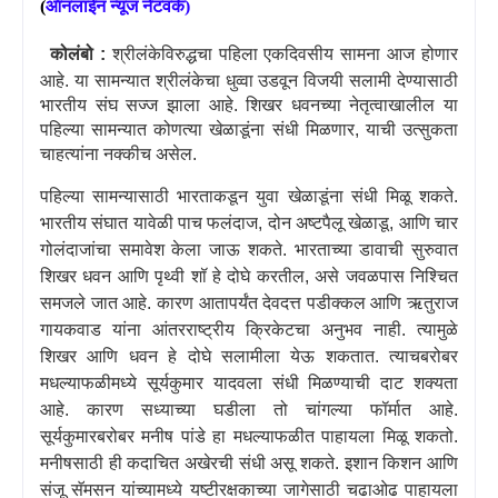
(
ऑनलाईन
न्यूज
नेटवर्क
)
कोलंबो :
श्रीलंकेविरुद्धचा पहिला एकदिवसीय सामना आज होणार
आहे. या सामन्यात श्रीलंकेचा धुव्वा उडवून विजयी सलामी देण्यासाठी
भारतीय संघ सज्ज झाला आहे. शिखर धवनच्या नेतृत्वाखालील या
पहिल्या सामन्यात कोणत्या खेळाडूंना संधी मिळणार
,
याची उत्सुकता
चाहत्यांना नक्कीच असेल.
पहिल्या सामन्यासाठी भारताकडून युवा खेळाडूंना संधी मिळू शकते.
भारतीय संघात यावेळी पाच फलंदाज
,
दोन अष्टपैलू खेळाडू
,
आणि चार
गोलंदाजांचा समावेश केला जाऊ शकते. भारताच्या डावाची सुरुवात
शिखर धवन आणि पृथ्वी शॉ हे दोघे करतील
,
असे जवळपास निश्चित
समजले जात आहे. कारण आतापर्यंत देवदत्त पडीक्कल आणि ऋतुराज
गायकवाड यांना आंतरराष्ट्रीय क्रिकेटचा अनुभव नाही. त्यामुळे
शिखर आणि धवन हे दोघे सलामीला येऊ शकतात. त्याचबरोबर
मधल्याफळीमध्ये सूर्यकुमार यादवला संधी मिळण्याची दाट शक्यता
आहे. कारण सध्याच्या घडीला तो चांगल्या फॉर्मात आहे.
सूर्यकुमारबरोबर मनीष पांडे हा मधल्याफळीत पाहायला मिळू शकतो.
मनीषसाठी ही कदाचित अखेरची संधी असू शकते. इशान किशन आणि
संजू सॅमसन यांच्यामध्ये यष्टीरक्षकाच्या जागेसाठी चढाओढ पाहायला