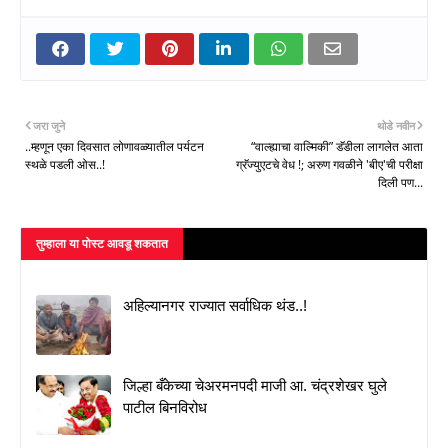
जरा जुने
थोडे नवीन
..म्हणून एका दिवसात लोणावळ्यातील पर्यटन
“वाल्ह्याचा वाल्मिकी” डॅडीला लागलेत आता
स्थळे पडली ओस..!
ग्रॅज्युएटचे वेध !; अरुण गवळीने 'बीए'ची परीक्षा
दिली पण...
तुम्‍हाला या पोस्‍ट आवडू शकतात
अहिल्यानगर राज्यात सर्वाधिक थंड..!
जिल्हा बँकेच्या चेअरमनपदी माजी आ. चंद्रशेखर घुले
पाटील बिनविरोध