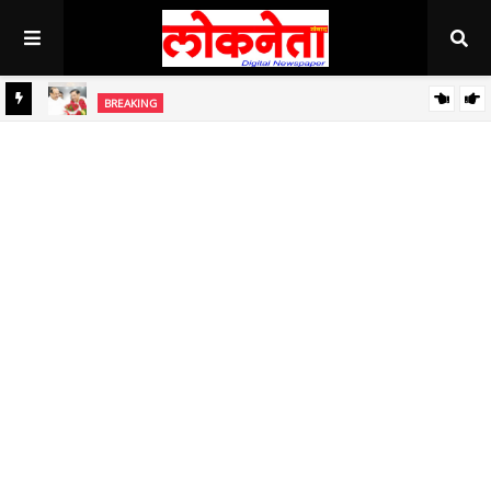
अहिल्यानगर राज्यात सर्वाधिक थंड..!
BREAKING
BREAKING
जिल्हा बँकेच्या चेअरमनपदी माजी आ. चंद्रशेखर घुले पाटील बिनविरोध