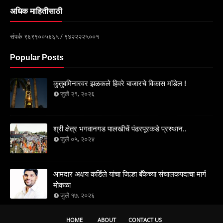
अधिक माहितीसाठी
संपर्क ९६९९००५६६५ / ९४२२२२५००१
Popular Posts
कुतुबमिनारवर झळकले हिवरे बाजारचे विकास मॉडेल !
जुलै २१, २०२६
श्री क्षेत्र भगवानगड पालखीचें पंढरपूरकडे प्रस्थान..
जुलै ०५, २०२४
आमदार अक्षय कर्डिले यांचा जिल्हा बँकेच्या संचालकपदाचा मार्ग
मोकळा
जुलै १७, २०२६
HOME
ABOUT
CONTACT US