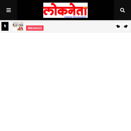
अहिल्यानगर राज्यात सर्वाधिक थंड..!
BREAKING
BREAKING
जिल्हा बँकेच्या चेअरमनपदी माजी आ. चंद्रशेखर घुले पाटील बिनविरोध