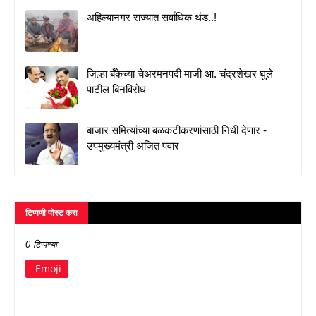
अहिल्यानगर राज्यात सर्वाधिक थंड..!
जिल्हा बँकेच्या चेअरमनपदी माजी आ. चंद्रशेखर घुले
पाटील बिनविरोध
बाजार समित्यांच्या बळकटीकरणांसाठी निधी देणार -
उपमुख्यमंत्री अजित पवार
टिप्पणी पोस्ट करा
0 टिप्पण्या
Emoji