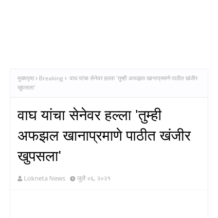
मुख्यपृष्ठ
Breaking
वाघ यांचा सेनेवर हल्ला 'तुम्ही अफझल खानाप्रमाणे पाठीत खंजीर
खुपसला'
वाघ यांचा सेनेवर हल्ला 'तुम्ही
अफझल खानाप्रमाणे पाठीत खंजीर
खुपसला'
Lokneta News
जुलै ०६, २०२१