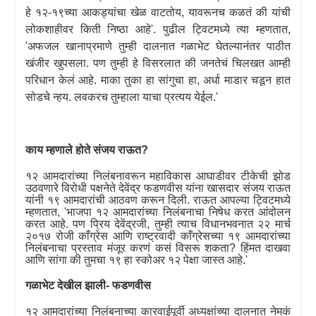
हे १२-१९च्या आकड्यांचा खेळ वाटतोय
,
यावरूनच कळतं की यांची
लोकशाहीवर किती निष्ठा आहे
'.
पुढील ट्विटमध्ये त्या म्हणतात
,
'
अफजल खानाप्रमाणे तुम्ही दालनात गळाभेट घेतल्यानंतर पाठीत
खंजीर खुपसला. पण तुम्ही हे विसरलात की जनतेचं चिलखत आम्ही
परिधान केलं आहे. माका तुका हा सांगुचा हा
,
अर्धा माडार चडून हात
सोडचे न्हय. लवकरच तुम्हाला याचा प्रत्यय येईल.
'
काय म्हणाले होते संजय राऊत
?
१२ आमदारांच्या निलंबनावरून महाविकास आघाडीवर टीकेची झोड
उठवणारे विरोधी पक्षनेते देवेंद्र फडणवीस यांना खासदार संजय राऊत
यांनी १९ आमदारांची आठवण करून दिली. राऊत आपल्या ट्विटमध्ये
म्हणतात
, '
भाजपा १२ आमदारांच्या निलंबनाचा निषेध करत आंदोलन
करत आहे. पण प्रिय देवेंद्रजी
,
तुम्ही त्याच विधानभवनात २२ मार्च
२०१७ रोजी काँग्रेस आणि राष्ट्रवादी काँग्रेसच्या १९ आमदारांच्या
निलंबनाचा प्रस्ताव मंजूर करणं कसं विसरू शकता
?
हिंमत दाखवा
आणि सांगा की तुमचा १९ हा स्कोअर १२ पेक्षा जास्त आहे.
'
गळाभेट देखील झाली- फडणवीस
१२ आमदारांच्या निलंबनाच्या कारवाईपूर्वी अध्यक्षांच्या दालनात नेमकं