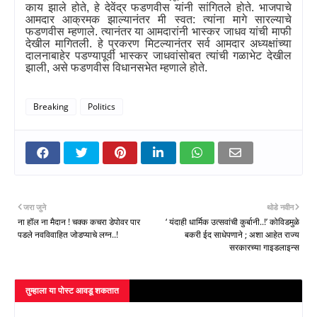
काय झाले होते
,
हे देवेंद्र फडणवीस यांनी सांगितले होते. भाजपाचे
आमदार आक्रमक झाल्यानंतर मी स्वत: त्यांना मागे सारल्याचे
फडणवीस म्हणाले. त्यानंतर या आमदारांनी भास्कर जाधव यांची माफी
देखील मागितली. हे प्रकरण मिटल्यानंतर सर्व आमदार अध्यक्षांच्या
दालनाबाहेर पडण्यापूर्वी भास्कर जाधवांसोबत त्यांची गळाभेट देखील
झाली
,
असे फडणवीस विधानसभेत म्हणाले होते.
Breaking
Politics
जरा जुने
थोडे नवीन
ना हॉल ना मैदान ! चक्क कचरा डेपोवर पार
‘ यंदाही धार्मिक उत्सवांची कुर्बानी..!’ कोविडमुळे
पडले नवविवाहित जोडप्याचे लग्न..!
बकरी ईद साधेपणाने ; अशा आहेत राज्य
सरकारच्या गाइडलाइन्स
तुम्‍हाला या पोस्‍ट आवडू शकतात