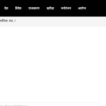
देश
विदेश
राजकारण
क्रीडा
मनोरंजन
आरोग्य
र्वाधिक थंड..!
मनपदी माजी आ. चंद्रशेखर घुले पाटील बिनविरोध