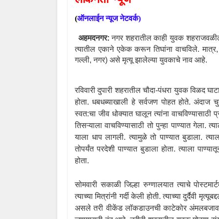
(
ऑनलाईन
न्यूज
नेटवर्क
)
अहमदनगर:
नगर शहरातील काही युवक शहराजवळील एका
त्यातील एकाने एकेक करून तिघांना वाचविले. मात्र
गल्ली
,
नगर) असे मृत्यू झालेल्या युवकाचे नाव आहे.
रविवारी दुपारी शहरातील चौदा-पंधरा युवक विळद घाटात
होता. धबधब्याखाली हे सर्वजण पोहत होते. अंदाज चुक
स्वत:चा जीव धोक्यात घालून त्यांना वाचविण्यासाठी प्रय
तिसऱ्याला वाचविण्यासाठी तो पुन्हा पाण्यात गेला. त्य
याला धाप लागली. त्यामुळे तो पाण्यात बुडाला. त्
तोपर्यंत परदेशी पाण्यात बुडाला होता. त्याला पाण्या
होता.
सोमवारी सकाळी जिल्हा रुग्णालयात त्याचे पोस्टमार्
त्याच्या मित्रांनी गर्दी केली होती. त्याच्या दुर्दैवी 
असले तरी वीकेंड लॉकडाउनची काटेकोर अंमलबजावणी