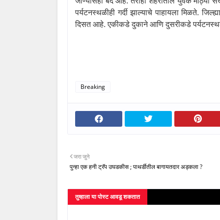
जाण्यासही बंद आहे. तरीही शहरातील युवक मोठ्या संख्य
पर्यटनस्थळीही गर्दी झाल्याचे पाहायला मिळते. जिल्ह
दिसत आहे. एकीकडे दुकाने आणि दुसरीकडे पर्यटनस्थळ
Breaking
जरा जुने
पुन्हा एक हनी ट्रॅप उघडकीस ; पाथर्डीतील बागायतदार अड्कला ?
तुम्‍हाला या पोस्‍ट आवडू शकतात