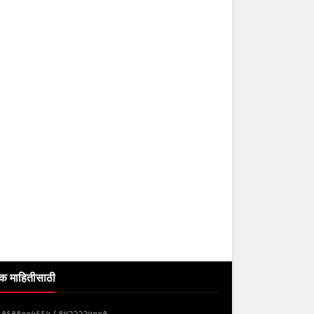
क माहितीसाठी
्क ९६९९००५६६५ / ९४२२२२५००१