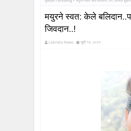
मुख्यपृष्ठ
Breaking
मयुरने स्वत: केले बलिदान..पण ,पाण्यात बुडणार
मयुरने स्वत: केले बलिदान..पण
जिवदान..!
Lokneta News
जुलै १९, २०२१