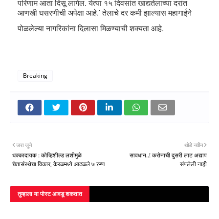
परिणाम आता दिसू लागेल. येत्या १५ दिवसांत खाद्यतेलाच्या दरांत
आणखी घसरणीची अपेक्षा आहे.
'
तेलाचे दर कमी झाल्यास महागाईने
पोळलेल्या नागरिकांना दिलासा मिळण्याची शक्यता आहे.
Breaking
जरा जुने
थोडे नवीन
धक्कादायक : कोव्हिशील्ड लशीमुळे
सावधान..! करोनाची दुसरी लाट अद्याप
चेतासंस्थेचा विकार, केरळमध्ये आढळले ७ रुग्ण
संपलेली नाही
तुम्‍हाला या पोस्‍ट आवडू शकतात