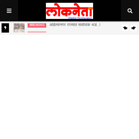
अहिल्यानगर राज्यात सर्वाधिक थंड..!
BREAKING
BREAKING
जिल्हा बँकेच्या चेअरमनपदी माजी आ. चंद्रशेखर घुले पाटील बिनविरोध