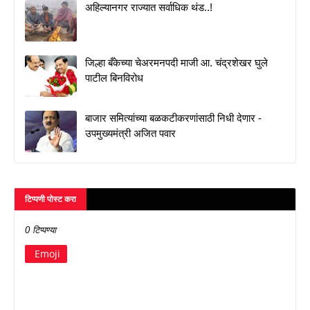
अहिल्यानगर राज्यात सर्वाधिक थंड..!
जिल्हा बँकेच्या चेअरमनपदी माजी आ. चंद्रशेखर घुले
पाटील बिनविरोध
बाजार समित्यांच्या बळकटीकरणांसाठी निधी देणार -
उपमुख्यमंत्री अजित पवार
टिप्पणी पोस्ट करा
0 टिप्पण्या
Emoji