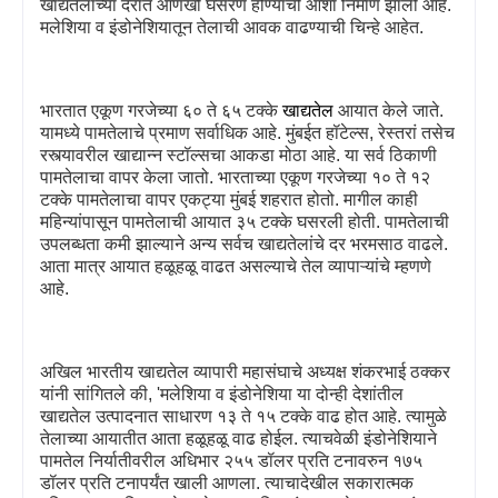
खाद्यतेलाच्या दरात आणखी घसरण होण्याची आशा निर्माण झाली आहे.
मलेशिया व इंडोनेशियातून तेलाची आवक वाढण्याची चिन्हे आहेत.
भारतात एकूण गरजेच्या ६० ते ६५ टक्के
खाद्यतेल
आयात केले जाते.
यामध्ये पामतेलाचे प्रमाण सर्वाधिक आहे. मुंबईत हॉटेल्स
,
रेस्तरां तसेच
रस्त्यावरील खाद्यान्न स्टॉल्सचा आकडा मोठा आहे. या सर्व ठिकाणी
पामतेलाचा वापर केला जातो. भारताच्या एकूण गरजेच्या १० ते १२
टक्के पामतेलाचा वापर एकट्या मुंबई शहरात होतो. मागील काही
महिन्यांपासून पामतेलाची आयात ३५ टक्के घसरली होती. पामतेलाची
उपलब्धता कमी झाल्याने अन्य सर्वच खाद्यतेलांचे दर भरमसाठ वाढले.
आता मात्र आयात हळूहळू वाढत असल्याचे तेल व्यापाऱ्यांचे म्हणणे
आहे.
अखिल भारतीय खाद्यतेल व्यापारी महासंघाचे अध्यक्ष शंकरभाई ठक्कर
यांनी सांगितले की
, '
मलेशिया व इंडोनेशिया या दोन्ही देशांतील
खाद्यतेल उत्पादनात साधारण १३ ते १५ टक्के वाढ होत आहे. त्यामुळे
तेलाच्या आयातीत आता हळूहळू वाढ होईल. त्याचवेळी इंडोनेशियाने
पामतेल निर्यातीवरील अधिभार २५५ डॉलर प्रति टनावरुन १७५
डॉलर प्रति टनापर्यंत खाली आणला. त्याचादेखील सकारात्मक