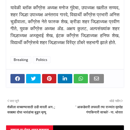
यावेळी ब्लॉक काँग्रेस अध्यक्ष मनोज गुंदेचा
,
उपाध्यक्ष खलील सय्यद
,
शहर जिल्हा उपाध्यक्ष अनंतराव गारदे
,
विद्यार्थी कॉंग्रेस प्रभारी अनिस
चुडीवाला
,
काँग्रेस नेते फारुक शेख
,
क्रीडा शहर जिल्हाध्यक्ष प्रवीण
गीते
,
युवक काँग्रेस अध्यक्ष ॲड. अक्षय कुलट
,
अल्पसंख्यांक शहर
जिल्हाध्यक्ष अज्जूभाई शेख
,
इंटक काँग्रेस जिल्हाध्यक्ष हनिफ शेख
,
विद्यार्थी काँग्रेसचे शहर जिल्हाध्यक्ष विरेंद्र ठोंबरे सहभागी झाले होते.
Breaking
Politics
जरा जुने
थोडे नवीन
शेळीला वाचवण्यासाठी उडी मारली अन..;
' आकडेवारी लपवली त्या राज्यांत मृतदेह
सख्ख्या दोघा भावंडांचा बुडून मृत्यू
गंगाकिनारी साचले'- ना. थोरात
तुम्‍हाला या पोस्‍ट आवडू शकतात