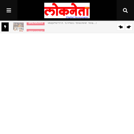
अहिल्यानगर राज्यात सर्वाधिक थंड..!
BREAKING
BREAKING
जिल्हा बँकेच्या चेअरमनपदी माजी आ. चंद्रशेखर घुले पाटील बिनविरोध