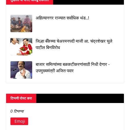
अहिल्यानगर राज्यात सर्वाधिक थंड..!
जिल्हा बँकेच्या चेअरमनपदी माजी आ. चंद्रशेखर घुले
पाटील बिनविरोध
बाजार समित्यांच्या बळकटीकरणांसाठी निधी देणार -
उपमुख्यमंत्री अजित पवार
टिप्पणी पोस्ट करा
0 टिप्पण्या
Emoji