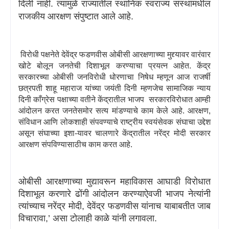
दिली नाही. त्यामुळे राज्यातील स्थानिक स्वराज्य संस्थांमधील
राजकीय आरक्षण संपुष्टात आले आहे.
विरोधी पक्षनेते देवेंद्र फडणवीस ओबीसी आरक्षणाच्या मुद्द्यावर वारंवार
खोटे बोलून जनतेची दिशाभूल करण्याचा प्रयत्न आहेत. केंद्र
सरकारच्या ओबीसी जनविरोधी धोरणाचा निषेध म्हणून आज राजर्षी
छत्रपती शाहू महाराज यांच्या जयंती दिनी म्हणजेच सामाजिक न्याय
दिनी काँग्रेस पक्षाच्या वतीने केंद्रातील भाजप
सरकारविरोधात आम्ही
आंदोलन करत जनतेसमोर सत्य मांडण्याचे काम केले आहे. आरक्षण
,
संविधान आणि लोकशाही संपवण्याचे राष्ट्रीय स्वयंसेवक संघाचा उद्देश
असून संघाच्या इशा-यावर चालणारे केंद्रातील नरेंद्र मोदी सरकार
आरक्षण संपविण्यासाठीच काम करत आहे.
ओबीसी आरक्षणाच्या मुद्यावरून महाविकास आघाडी विरोधात
दिशाभूल करणारे ढोंगी आंदोलन करण्याऐवजी भाजप नेत्यांनी
त्यांच्याच नरेंद्र मोदी
,
देवेंद्र फडणवीस यांनाच याबाबतीत जाब
विचारावा
,’
असा टोलाही काळे यांनी लगावला.