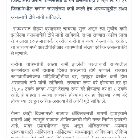
जिल्ह्यांमध्ये करोना रुग्णसंख्या कायम असल्याचेही ते म्हणाले. या २४
जिल्ह्यांमधील करोना रुग्णसंख्या कमी करणे हेच आपल्यापुढील लक्ष्य
असल्याचे टोपे यांनी सांगितले.
राज्यभरात मोठ्या प्रमाणवर चाचण्या सुरू असून त्या मुळीच कमी
झालेल्या नसल्याचेही टोपे यांनी सांगितले. सध्या राज्यात अडीच लाख
ते २ लाख ८० हजारापर्यंत दररोज करोना चाचण्या केल्या जात आहेत.
या चाचण्यांमध्ये आरटीपीसीआर चाचण्यांची संख्या अधिक असल्याचेही
ते म्हणाले.
करोना चाचण्यांची संख्या कमी झालेली नसतानाही राज्यातील
रुग्णसंख्या कमी होताना दिसत असल्याचे टोपे म्हणाले. राज्यात
रुग्णवाढीबरोबरच पॉझिटिव्हीटीचा दर
,
मृत्यूदर देखील कमी होत
असल्याचे टोपे यांनी सांगितले. राज्याचा रुग्ण बरे होण्याचा दर हा
८४.०७ टक्के इतका असून देशाचा रुग्ण बरे होण्याचा दर हा ८ टक्के
आहे. हे पाहता राज्याचा रुग्णबरे होण्याचा दर हा देशाच्या रुग्ण बरे
होण्याच्या दराहून अधिक असल्याचेही त्यांनी पुढे सांगितले.
गेल्या काही दिवसांमध्ये राज्यात ऑक्सिजनची मागणी झपाट्याने
वाढली आहे. त्यामुळे राज्यात ऑक्सिजनची मोठी गरज निर्माण झालेली
आहे. यावर उपाययोजना सुरू असून ऑक्सिजनचा अपव्यय
टाळण्यासाठी ऑक्सिजन ऑडिटच्या माध्यमातून ऑक्सिजन लीकेज