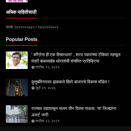
अधिक माहितीसाठी
संपर्क ९६९९००५६६५ / ९४२२२२५००१
Popular Posts
‘ काँग्रेस ही एक विचारधारा’ , शरद पवारांच्या टीकेवर महसूल
मंत्री बाळासाहेब थोरातांची संयमित प्रतिक्रिया
सप्टेंबर १२, २०२१
कुतुबमिनारवर झळकले हिवरे बाजारचे विकास मॉडेल !
जुलै २१, २०२६
राज्यात उद्यापासून सलग तीन दिवस पाऊस; 'या' जिल्ह्यांना
अलर्ट जारी
सप्टेंबर ०२, २०२१