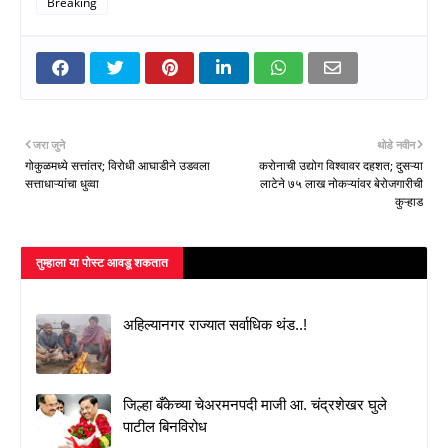
Breaking
जरा जुने
थोडे नवीन
गोकुळमध्ये सत्तांतर; विरोधी आघाडीने उडवला
करोनाची उद्योग विश्वावर दहशत; दुसऱ्या
सत्ताधाऱ्यांचा धुव्वा
लाटेने ७५ लाख नोकऱ्यांवर बेरोजगारीची
कुऱ्हाड
तुम्‍हाला या पोस्‍ट आवडू शकतात
अहिल्यानगर राज्यात सर्वाधिक थंड..!
जिल्हा बँकेच्या चेअरमनपदी माजी आ. चंद्रशेखर घुले
पाटील बिनविरोध