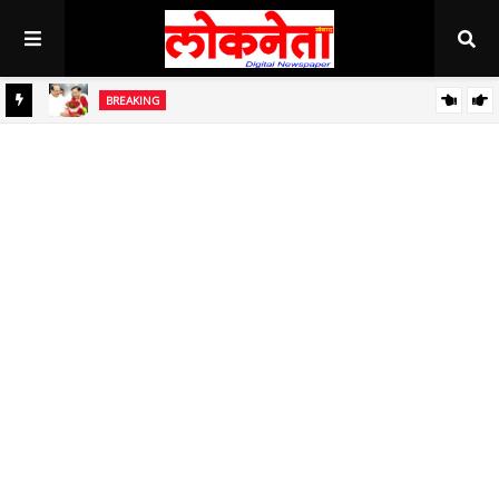
BREAKING
जिल्हा बँकेच्या चेअरमनपदी माजी आ. चंद्रशेखर घुले पाटील बिनविरोध