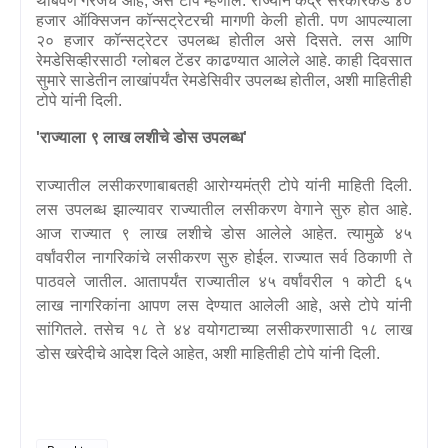
थांबवणे गरजेचं आहे
,
असे टोपे म्हणाले. राज्याने केंद्र सरकारकडे ४०
हजार ऑक्सिजन कॉन्सट्रेटरची मागणी केली होती. पण आपल्याला
२० हजार कॉन्सट्रेटर उपलब्ध होतील असे दिसते. लस आणि
रेमडेसिव्हीरसाठी ग्लोबल टेंडर काढण्यात आलेले आहे. काही दिवसात
सुमारे साडेतीन लाखांपर्यंत रेमडेसिवीर उपलब्ध होतील
,
अशी माहितीही
टोपे यांनी दिली.
'
राज्याला ९ लाख लशीचे डोस उपलब्ध
'
राज्यातील लसीकरणाबाबतही आरोग्यमंत्री टोपे यांनी माहिती दिली.
लस उपलब्ध झाल्यावर राज्यातील लसीकरण वेगाने सुरु होत आहे.
आज राज्यात ९ लाख लशीचे डोस आलेले आहेत. त्यामुळे ४५
वर्षांवरील नागरिकांचे लसीकरण सुरु होईल. राज्यात सर्व ठिकाणी ते
पाठवले जातील. आतापर्यंत राज्यातील ४५ वर्षांवरील १ कोटी ६५
लाख नागरिकांना आपण लस देण्यात आलेली आहे
,
असे टोपे यांनी
सांगितले.
तसेच १८ ते ४४ वयोगटाच्या लसीकरणासाठी १८ लाख
डोस खरेदीचे आदेश दिले आहेत
,
अशी माहितीही टोपे यांनी दिली.