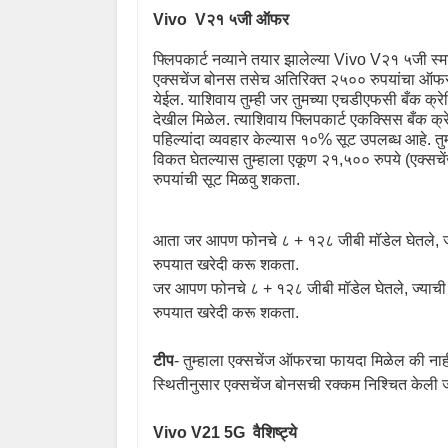
Vivo
V
२१ ५जी ऑफर
फ्लिपकार्ट नव्याने तयार झालेल्या
Vivo V
२१ ५जी स्म
एक्सचेंज बोनस तसेच अतिरिक्त २५०० रुपयांचा ऑफर 
येईल. याशिवाय तुम्ही जर तुमच्या एचडीएफसी बँक क्रे
देखील मिळेल. त्याशिवाय फ्लिपकार्ट एकक्सिस बँक क
पहिल्यांदा व्यवहार केल्यास १०% सूट उपलब्ध आहे. त
विकत घेतल्यास तुम्हाला एकूण २१
,
५०० रुपये (एक्सच
रुपयांची सूट मिळवु शकता.
आता जर आपण फोनचे ८ + १२८ जीबी मॉडेल घेतले
,
रुपयात खरेदी करू शकता.
जर आपण फोनचे ८ + १२८ जीबी मॉडेल घेतले
,
ज्याच
रुपयात खरेदी करू शकता.
टीप
-
तुम्हाला एक्सचेंज ऑफरचा फायदा मिळेल की नाही 
स्थितीनुसार एक्सचेंज बोनसची रक्कम निश्चित केली 
Vivo V21 5G
वैशिष्ट्ये