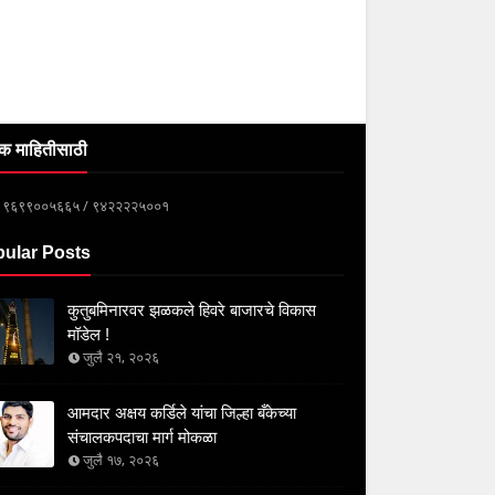
क माहितीसाठी
्क ९६९९००५६६५ / ९४२२२२५००१
ular Posts
कुतुबमिनारवर झळकले हिवरे बाजारचे विकास
मॉडेल !
जुलै २१, २०२६
आमदार अक्षय कर्डिले यांचा जिल्हा बँकेच्या
संचालकपदाचा मार्ग मोकळा
जुलै १७, २०२६