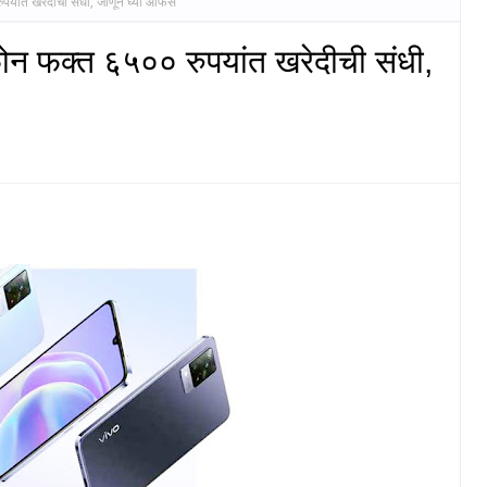
यांत खरेदीची संधी, जाणून घ्या ऑफर्स
ोन फक्त ६५०० रुपयांत खरेदीची संधी,