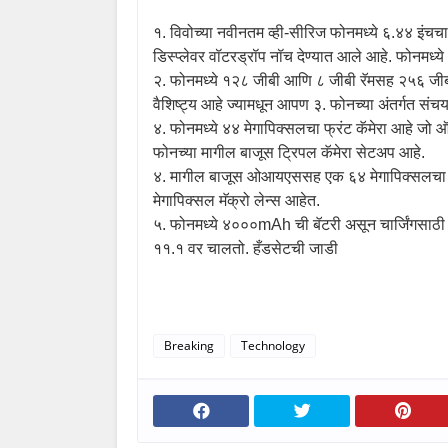
१. विवोच्या नवीनतम व्ही-सीरिज फोनमध्ये ६.४४ इंचचा 
डिस्प्लेवर वॉटरड्रॉप नॉच देण्यात आले आहे. फोनमध्
२. फोनमध्ये १२८ जीबी आणि ८ जीबी रॅमसह २५६ जीबी इन
वैशिष्ट्य आहे ज्यामधून आपण ३. फोनच्या अंतर्गत सं
४. फोनमध्ये ४४ मेगापिक्सलचा फ्रंट कॅमेरा आहे
फोनच्या मागील बाजूस ट्रिपल कॅमेरा सेटअप आहे.
४. मागील बाजूस ओआयएससह एक ६४ मेगापिक्सलचा प्र
मेगापिक्सल मॅक्रो लेन्स आहेत.
५. फोनमध्ये ४०००
mAh
ची बॅटरी असून चार्जिंगसाठ
११.१ वर चालतो. हँडसेटची जाडी
Breaking
Technology