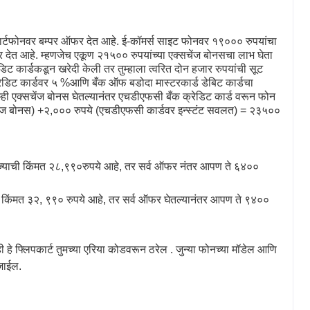
ार्टफोनवर बम्पर ऑफर देत आहे. ई-कॉमर्स साइट फोनवर १९००० रुपयांचा
देत आहे. म्हणजेच एकूण २१५०० रुपयांच्या एक्सचेंज बोनसचा लाभ घेता
डिट कार्डकडून खरेदी केली तर तुम्हाला त्वरित दोन हजार रुपयांची सूट
्रेडिट कार्डवर ५ %आणि बँक ऑफ बडोदा मास्टरकार्ड डेबिट कार्डचा
ुम्ही एक्सचेंज बोनस घेतल्यानंतर एचडीएफसी बँक क्रेडिट कार्ड वरून फोन
ेंज बोनस) +२
,
००० रुपये (एचडीएफसी कार्डवर इन्स्टंट सवलत) = २३५००
ज्याची किंमत २८
,
९९०रुपये आहे
,
तर सर्व ऑफर नंतर आपण ते ६४००
ी किंमत ३२
,
९९० रुपये आहे
,
तर सर्व ऑफर घेतल्यानंतर आपण ते ९४००
हे फ्लिपकार्ट तुमच्या एरिया कोडवरून ठरेल . जुन्या फोनच्या मॉडेल आणि
जाईल.