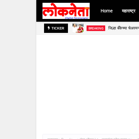
Home
महाराष्ट्र
जिल्हा बँकेच्या चेअर
BREAKING
TICKER