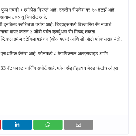
फुल एचडी + एमोलेड डिस्प्ले आहे. स्क्रीन रीफ्रेश दर ९० हर्ट्झ आहे.
ये आयाम ८०० यू चिपसेट आहे.
बिल्ट स्टोरेजचा पर्याय आहे. डिव्हाइसमध्ये विस्तारित रॅम नावाचे
चयनाचा वापर करुन
3
जीबी पर्यंत व्हर्च्युअल रॅम मिळवू शकता.
 जो ऑप्टिकल इमेज स्टेबिलायझेशन (ओआयएस) आणि डो ऑटो फोकससह येतो.
ाथमिक कॅमेरा आहे. फोनमध्ये ८ मेगापिक्सल अल्ट्रावाइड आणि
ी
33
वॅट फास्ट चार्जिंग सपोर्ट आहे. फोन अँड्रॉइड११ बेस्ड फंटॉच ओएस