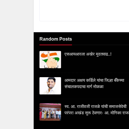
Random Posts
एसआयआरला अखेर मुदतवाढ..!
आमदार अक्षय कर्डिले यांचा जिल्हा बँकेच्या
संचालकपदाचा मार्ग मोकळा
स्व. आ. राजीवजी राजळे यांची समाजसेवेची
परंपरा अखंड सुरू ठेवणारः आ. मोनिका राज