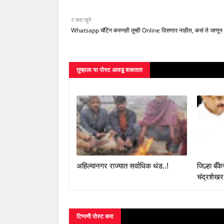
जरा जुने
Whatsapp चॅटिंग करुनही तुम्ही Online दिसणार नाहीत, कसं ते जाणून घ
तुम्‍हाला या पोस्‍ट आवडू शकतात
अहिल्यानगर राज्यात सर्वाधिक थंड..!
जिल्हा बँ
चंद्रशेखर
टिप्पणी पोस्ट करा