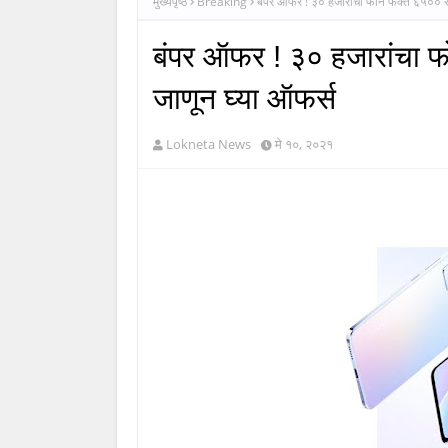
मुख्यपृष्ठ
Breaking
बंपर ऑफर ! ३० हजारांचा फोन फक्त ६५०० रुप
बंपर ऑफर ! ३० हजारांचा फ
जाणून घ्या ऑफर्स
Lokneta News
मे १०, २०२१