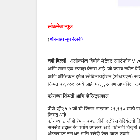
लोकनेता
न्यूज
ऑनलाईन
न्यूज
नेटवर्क)
(
नवी दिल्ली
.
अलीकडेच विवोने लेटेस्ट स्मार्टफोन
Viv
आणि त्यात एक मजबूत कॅमेरा आहे
,
जो बर्‍याच नवीन वै
आणि ऑप्टिकल इमेज स्टेबिलायझेशन (ओआयएस) सह मी
किंमत २९
,
९०० रुपये आहे. परंतु
,
आपण अर्ध्यापेक्षा
फोनच्या किंमती आणि व्हेरिन्ट्सबद्दल
वीवो व्ही२१ ५ जी ची किंमत भारतात २९
,
९९० रुपये पा
किंमत आहे.
फोनच्या ८ जीबी रॅम + २५६ जीबी स्टोरेज वेरियंटची 
सनसेट डझल रंग पर्याय उपलब्ध आहे. फोनची विक्री ६
ऑफलाइन स्टोअर आणि खरेदी केले जाऊ शकते.