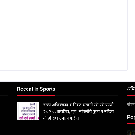
Recent in Sports
अधि
संपर
राज्य अजिंक्यपद व निवड चाचणी खो-खो स्पर्धा
२०२५ :धाराशिव, पुणे, सांगलीचे पुरुष व महिला
Pop
दोन्ही संघ उपांत्य फेरीत