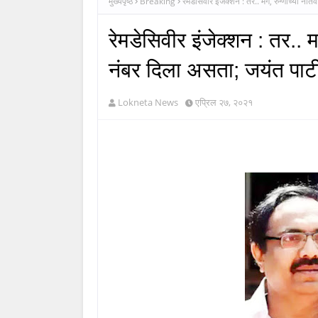
मुख्यपृष्ठ
Breaking
रेमडेसिवीर इंजेक्शन : तर.. मग, रुग्णांच्या न
रेमडेसिवीर इंजेक्शन : तर.. म
नंबर दिला असता; जयंत पाट
Lokneta News
एप्रिल २७, २०२१