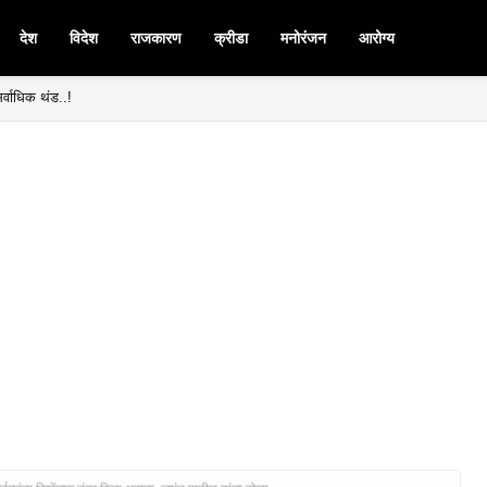
देश
विदेश
राजकारण
क्रीडा
मनोरंजन
आरोग्य
र्वाधिक थंड..!
मनपदी माजी आ. चंद्रशेखर घुले पाटील बिनविरोध