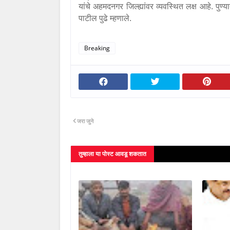
यांचे अहमदनगर जिल्ह्यांवर व्यवस्थित लक्ष आहे. पुण
पाटील पुढे म्हणाले.
Breaking
जरा जुने
तुम्‍हाला या पोस्‍ट आवडू शकतात