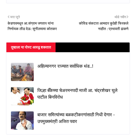
जरा जुने
थोडे नवीन
केडगावमधून आ.संग्राम जगताप यांना
कोविड संकटात आमदार कुठेही फिरकले
निर्णायक लीड देऊ: सुनीलमामा कोतकर
नाहीत : प्रभावती ढाकणे
तुम्‍हाला या पोस्‍ट आवडू शकतात
अहिल्यानगर राज्यात सर्वाधिक थंड..!
जिल्हा बँकेच्या चेअरमनपदी माजी आ. चंद्रशेखर घुले
पाटील बिनविरोध
बाजार समित्यांच्या बळकटीकरणांसाठी निधी देणार -
उपमुख्यमंत्री अजित पवार