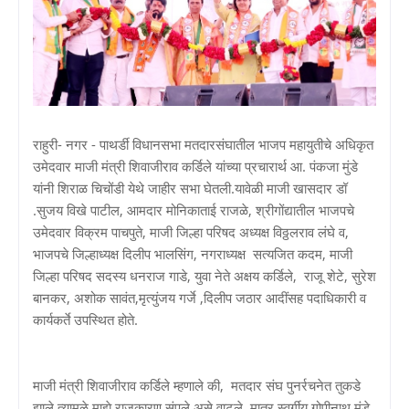
राहुरी- नगर - पाथर्डी विधानसभा मतदारसंघातील भाजप महायुतीचे अधिकृत
उमेदवार माजी मंत्री शिवाजीराव कर्डिले यांच्या प्रचारार्थ आ. पंकजा मुंडे
यांनी शिराळ चिचोंडी येथे जाहीर सभा घेतली.यावेळी माजी खासदार डॉ
.सुजय विखे पाटील, आमदार मोनिकाताई राजळे, श्रीगोंद्यातील भाजपचे
उमेदवार विक्रम पाचपुते, माजी जिल्हा परिषद अध्यक्ष विठ्ठलराव लंघे व,
भाजपचे जिल्हाध्यक्ष दिलीप भालसिंग, नगराध्यक्ष सत्यजित कदम, माजी
जिल्हा परिषद सदस्य धनराज गाडे, युवा नेते अक्षय कर्डिले, राजू शेटे, सुरेश
बानकर, अशोक सावंत,मृत्युंजय गर्जे ,दिलीप जठार आदींसह पदाधिकारी व
कार्यकर्ते उपस्थित होते.
माजी मंत्री शिवाजीराव कर्डिले म्हणाले की, मतदार संघ पुनर्रचनेत तुकडे
झाले त्यामुळे माझे राजकारण संपले असे वाटले. मात्र स्वर्गीय गोपीनाथ मुंडे