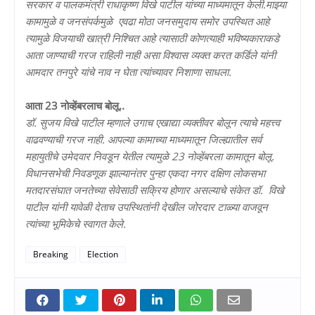
सरकार व पालकमंत्री राधाकृष्ण विखे पाटील यांच्या माध्यमातून केली.माझ्या
कामामुळे व जनसंपर्कमुळे एवढा मोठा जनसमुदाय समोर उपस्थित आहे
त्यामुळे विजयाची खात्री निश्चित आहे त्यासाठी कोणत्याही भविष्यकाराकडे
आता जाण्याची गरज राहिली नाही असा विश्वास व्यक्त करत कर्डिले यांनी
आमदार तनपुरे यांचे नाव न घेता त्यांच्यावर निशाणा साधला.
आता 23 नोव्हेंबरलाच बोलू..
डॉ. सुजय विखे पाटील म्हणाले उगाच एखाद्या व्यक्तीवर बोलून त्याचे महत्त्व
वाढवण्याची गरज नाही. आपल्या कामाच्या माध्यमातून जिल्ह्यातील सर्व
महायुतीचे उमेदवार निवडून येतील त्यामुळे 23 नोव्हेंबरला कामातून बोलू.
विधानसभेची निवडणूक झाल्यानंतर पुन्हा एकदा नगर दक्षिण लोकसभा
मतदारसंघात जनतेच्या सेवेसाठी सक्रिय होणार असल्याचे संकेत डॉ. विखे
पाटील यांनी यावेळी देताच उपस्थितांनी देखील जोरदार टाळ्या वाजवून
त्यांच्या भूमिकेचे स्वागत केले.
Breaking
Election