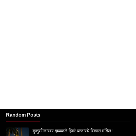
Random Posts
कुतुबमिनारवर झळकले हिवरे बाजारचे विकास मॉडेल !