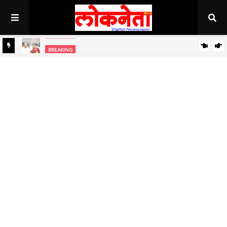
अहिल्यानगर राज्यात सर्वाधिक थंड..!
BREAKING
BREAKING
जिल्हा बँकेच्या चेअरमनपदी माजी आ. चंद्रशेखर घुले पाटील बिनविरोध