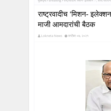
मुख्यपृष्ठ
Breaking
राष्ट्रवादीच ‘मिशन- इलेक्शन’ ? ; शरद पवार
राष्ट्रवादीच ‘मिशन- इलेक्
माजी आमदारांची बैठक
Lokneta News
सप्टेंबर ०७, २०२१