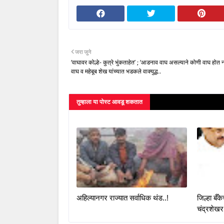
जरा जुने
‘वाघावर कोल्हे- कुत्रे भुंकताहेत’ ; ‘आडनाव वाघ असल्याने कोणी वाघ होत न
वाघ व महेबूब शेख यांच्यात भडकले वाक्युद्ध..
तुम्‍हाला या पोस्‍ट आवडू शकतात
अहिल्यानगर राज्यात सर्वाधिक थंड..!
जिल्हा बँ
चंद्रशेखर