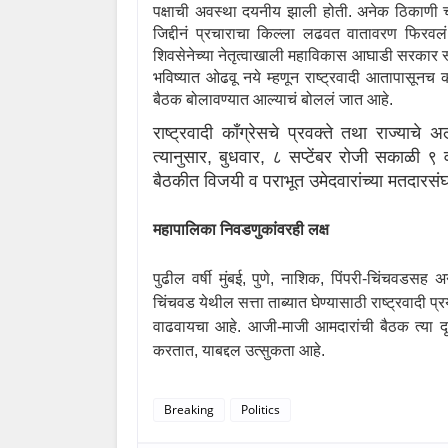
पक्षाची अवस्था दयनीय झाली होती. अनेक ठिकाणी च
जिद्दीनं प्रचाराचा किल्ला लढवत वातावरण फिरव
शिवसेनेच्या नेतृत्वाखाली महाविकास आघाडी सरकार स
भविष्यात ओढवू नये म्हणून राष्ट्रवादी आतापासूनच 
बैठक बोलावण्यात आल्याचं बोललं जात आहे.
राष्ट्रवादी काँग्रेसचे प्रवक्ते तथा राज्याचे अ
त्यानुसार
,
बुधवार
,
८ सप्टेंबर रोजी सकाळी ९ व
बैठकीत विजयी व पराभूत उमेदवारांच्या मतदारस
महापालिका निवडणुकांवरही लक्ष
पुढील वर्षी मुंबई
,
पुणे
,
नाशिक
,
पिंपरी-चिंचवडसह अन
चिंचवड येथील सत्ता ताब्यात घेण्यासाठी राष्ट्रवादी प
वाढवायचा आहे. आजी-माजी आमदारांची बैठक त्या दृष्
करतात
,
याबद्दल उत्सुकता आहे.
Breaking
Politics