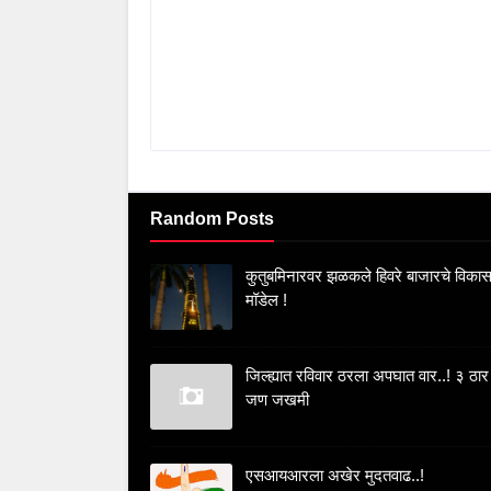
Random Posts
कुतुबमिनारवर झळकले हिवरे बाजारचे विका
मॉडेल !
जिल्ह्यात रविवार ठरला अपघात वार..! ३ ठार
जण जखमी
एसआयआरला अखेर मुदतवाढ..!