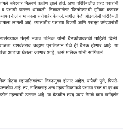
ांगले उमेदवार मिळवणं कठीण झालं होतं. अशा परिस्थितीत शरद पवारांनी
लं व पक्षाची घसरण थांबवली. निकालानंतर
'
किंगमेकर
'
ची भूमिका बजावत
्थापन केलं व भाजपला सत्तेबाहेर फेकलं. मागील वेळी ओढवलेली परिस्थिती
कामाला लागली आहे. त्यासाठीच पक्षाच्या विजयी आणि पराभूत उमेदवारांची
ल्पसंख्याक मंत्री
नवाब मलिक
यांनी बैठकीबाबतची माहिती दिली.
ाजता यशवंतराव चव्हाण प्रतिष्ठान येथे ही बैठक होणार आहे. या
ंघांचा आढावा घेतला जाणार आहे
,
असं मलिक यांनी सांगितलं.
ेक मोठ्या महापालिकांच्या निवडणुका होणार आहेत. यापैकी पुणे
,
पिंपरी-
्रयत्नशील आहे. तर
,
नाशिकसह अन्य महापालिकांमध्ये पक्षाला स्वत:चा प्रभाव
टीनं महत्त्वाची ठरणार आहे. या बैठकीत शरद पवार नेमकं काय मार्गदर्शन