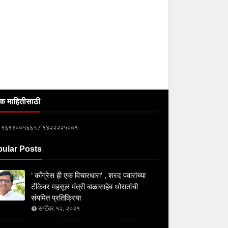
क माहितीसाठी
्क ९६९९००५६६५ / ९४२२२२५००१
ular Posts
‘ काँग्रेस ही एक विचारधारा’ , शरद पवारांच्या
टीकेवर महसूल मंत्री बाळासाहेब थोरातांची
संयमित प्रतिक्रिया
सप्टेंबर १२, २०२१