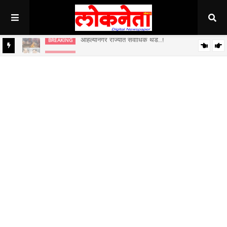
अहिल्यानगर राज्यात सर्वाधिक थंड..!
BREAKING
BREAKING
जिल्हा बँकेच्या चेअरमनपदी माजी आ. चंद्रशेखर घुले पाटील बिनविरोध