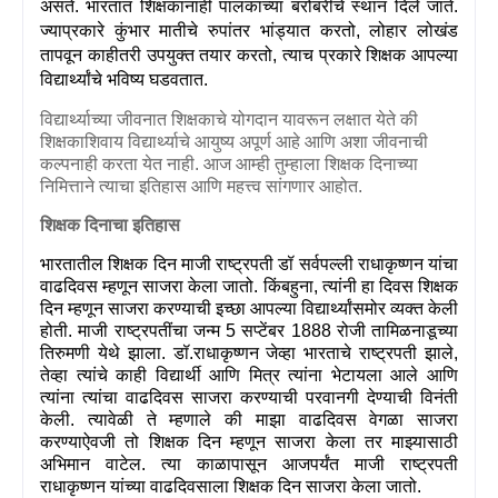
असते. भारतात शिक्षकांनाही पालकांच्या बरोबरीचे स्थान दिले जाते.
ज्याप्रकारे कुंभार मातीचे रुपांतर भांड्यात करतो
,
लोहार लोखंड
तापवून काहीतरी उपयुक्त तयार करतो
,
त्याच प्रकारे शिक्षक आपल्या
विद्यार्थ्यांचे भविष्य घडवतात.
विद्यार्थ्याच्या जीवनात शिक्षकाचे योगदान यावरून लक्षात येते की
शिक्षकाशिवाय विद्यार्थ्याचे आयुष्य अपूर्ण आहे आणि अशा जीवनाची
कल्पनाही करता येत नाही. आज आम्ही तुम्हाला शिक्षक दिनाच्या
निमित्ताने त्याचा इतिहास आणि महत्त्व सांगणार आहोत.
शिक्षक दिनाचा इतिहास
भारतातील शिक्षक दिन माजी राष्ट्रपती डॉ सर्वपल्ली राधाकृष्णन यांचा
वाढदिवस म्हणून साजरा केला जातो. किंबहुना
,
त्यांनी हा दिवस शिक्षक
दिन म्हणून साजरा करण्याची इच्छा आपल्या विद्यार्थ्यांसमोर व्यक्त केली
होती. माजी राष्ट्रपतींचा जन्म
5
सप्टेंबर
1888
रोजी तामिळनाडूच्या
तिरुमणी येथे झाला. डॉ.राधाकृष्णन जेव्हा भारताचे राष्ट्रपती झाले
,
तेव्हा त्यांचे काही विद्यार्थी आणि मित्र त्यांना भेटायला आले आणि
त्यांना त्यांचा वाढदिवस साजरा करण्याची परवानगी देण्याची विनंती
केली. त्यावेळी ते म्हणाले की माझा वाढदिवस वेगळा साजरा
करण्याऐवजी तो शिक्षक दिन म्हणून साजरा केला तर माझ्यासाठी
अभिमान वाटेल. त्या काळापासून आजपर्यंत माजी राष्ट्रपती
राधाकृष्णन यांच्या वाढदिवसाला शिक्षक दिन साजरा केला जातो.