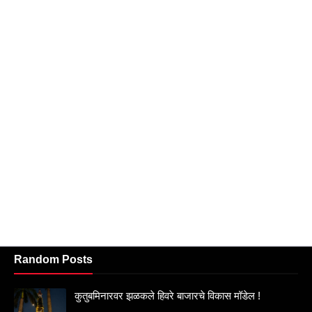
Random Posts
कुतुबमिनारवर झळकले हिवरे बाजारचे विकास मॉडेल !