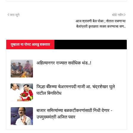
जरा जुने
थोडे नवीन
आज श्रावणी बैल पोळा ; शेतात राबणाऱ्या
बैलांप्रती कृतज्ञता व्यक्त करण्याचा सण..
तुम्‍हाला या पोस्‍ट आवडू शकतात
अहिल्यानगर राज्यात सर्वाधिक थंड..!
जिल्हा बँकेच्या चेअरमनपदी माजी आ. चंद्रशेखर घुले
पाटील बिनविरोध
बाजार समित्यांच्या बळकटीकरणांसाठी निधी देणार -
उपमुख्यमंत्री अजित पवार