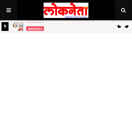
अहिल्यानगर राज्यात सर्वाधिक थंड..!
BREAKING
BREAKING
जिल्हा बँकेच्या चेअरमनपदी माजी आ. चंद्रशेखर घुले पाटील बिनविरोध