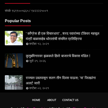
संपर्क ९६९९००५६६५ / ९४२२२२५००१
Popular Posts
‘ काँग्रेस ही एक विचारधारा’ , शरद पवारांच्या टीकेवर महसूल
मंत्री बाळासाहेब थोरातांची संयमित प्रतिक्रिया
सप्टेंबर १२, २०२१
कुतुबमिनारवर झळकले हिवरे बाजारचे विकास मॉडेल !
जुलै २१, २०२६
राज्यात उद्यापासून सलग तीन दिवस पाऊस; 'या' जिल्ह्यांना
अलर्ट जारी
सप्टेंबर ०२, २०२१
HOME
ABOUT
CONTACT US