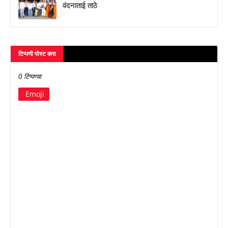
वंदनाताई ताठे
टिप्पणी पोस्ट करा
0 टिप्पण्या
Emoji