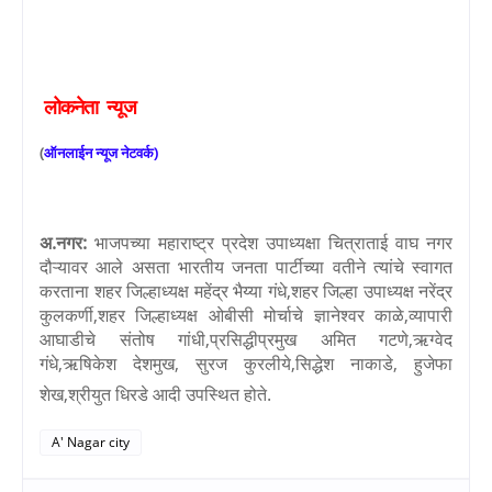
लोकनेता
न्यूज
(
ऑनलाईन
न्यूज
नेटवर्क
)
अ.नगर:
भाजपच्या महाराष्ट्र प्रदेश उपाध्यक्षा चित्राताई वाघ नगर
दौऱ्यावर आले असता भारतीय जनता पार्टीच्या वतीने त्यांचे स्वागत
करताना शहर जिल्हाध्यक्ष महेंद्र भैय्या गंधे
,
शहर जिल्हा उपाध्यक्ष नरेंद्र
कुलकर्णी
,
शहर जिल्हाध्यक्ष ओबीसी मोर्चाचे ज्ञानेश्वर काळे
,
व्यापारी
आघाडीचे संतोष गांधी
,
प्रसिद्धीप्रमुख अमित गटणे
,
ऋग्वेद
गंधे
,
ऋषिकेश देशमुख
,
सुरज कुरलीये
,
सिद्धेश नाकाडे
,
हुजेफा
शेख
,
श्रीयुत धिरडे आदी उपस्थित होते.
A' Nagar city