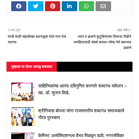
जरा जुने
थोडे नवीन
माजी मंत्री चंद्रशेखर बावनकुळे यांचे नगर येथे
पवार व ढाकणे कुटुंबियांच्या तिसऱ्या पिढीने
स्वागत
जनहितासाठी संघर्ष करावा-ज्येष्ठ नेते बबनराव
ढाकणे
तुम्‍हाला या पोस्‍ट आवडू शकतात
साहित्यिकांचा आनंद दविगुणित करणारे शब्दगंध संमेलन :-
खा. डॉ. सुजय विखे.
श्रीनिवास बोज्जा यांना राज्यस्तरीय शब्दगंध समाजकार्य
गौरव पुरस्कार
केमिस्ट असोसिएशनला वैभव मिळवून द्यावे; नगरसेविका