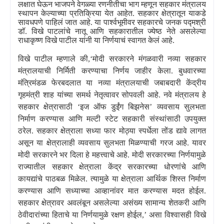
लक्षात घेऊन भाजपने वेगळ्या रणनीतीचा भाग म्हणून सहकार मंत्रालय
स्थापन केल्याच्या प्रतिक्रिया येत आहेत. सहकार क्षेत्रातून याकडे
सावधपणे पाहिलं जात आहे. या पार्श्वभूमीवर सहकारचे जनक पद्मश्री
डॉ. विखे पाटलांचे नातू आणि सहकारातील ज्येष्ठ नेते असलेल्या
राधाकृष्ण विखे पाटील यांनी या निर्णयाचं स्वागत केलं आहे.
विखे पाटील म्हणाले की
,‘
मोदी सरकारने मंगळवारी नव्या सहकार
मंत्रालयाची निर्मिती करण्याचा निर्णय जाहीर केला. बुधवारच्या
मंत्रिमंडळ फेरबदलात या नव्या मंत्रालयाची जबाबदारी केंद्रीय
गृहमंत्री शाह यांच्या समर्थ नेतृत्वावर सोपवली आहे. नवे मंत्रालय हे
सहकार क्षेत्रासाठी
‘
इज ऑफ डुईंग बिझनेस
’
व्यवसाय सुलभता
निर्माण करण्यास आणि मल्टी स्टेट सहकारी संस्थांसाठी उपयुक्त
ठरेल. सहकार क्षेत्राला सध्या फार मोठ्या स्पर्धेला तोंड द्यावे लागत
असून या क्षेत्रालाही व्यवसाय सुलभता मिळण्याची गरज आहे. यावर
मोदी सरकारने भर दिला हे महत्त्वाचे आहे. मोदी सरकारच्या निर्णयामुळे
राज्यातील सहकार क्षेत्राला केंद्र सरकारच्या धोरणांचे आणि
कायद्यांचे पाठबळ मिळेल. त्यामुळे या क्षेत्राला आर्थिक शिस्त निर्माण
करण्यास आणि सध्याच्या आव्हानांवर मात करण्यास मदत होईल.
सहकार क्षेत्रावर अवलंबून असलेल्या असंख्य सामान्य शेतकरी आणि
ठेवीदारांच्या हिताचे या निर्णयामुळे रक्षण होईल
,’
असा विश्वासही विखे