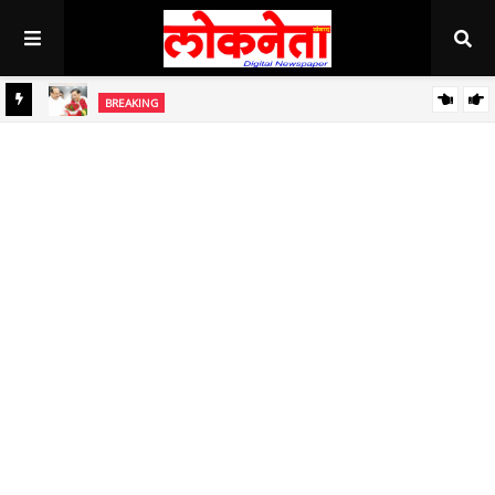
BREAKING
जिल्हा बँकेच्या चेअरमनपदी माजी आ. चंद्रशेखर घुले पाटील बिनविरोध