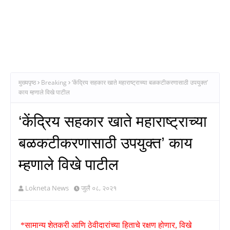
मुख्यपृष्ठ
Breaking
‘केंद्रिय सहकार खाते महाराष्ट्राच्या बळकटीकरणासाठी उपयुक्त’
काय म्हणाले विखे पाटील
‘केंद्रिय सहकार खाते महाराष्ट्राच्या
बळकटीकरणासाठी उपयुक्त’ काय
म्हणाले विखे पाटील
Lokneta News
जुलै ०८, २०२१
*सामान्य शेतकरी आणि ठेवीदारांच्या हिताचे रक्षण होणार
,
विखे