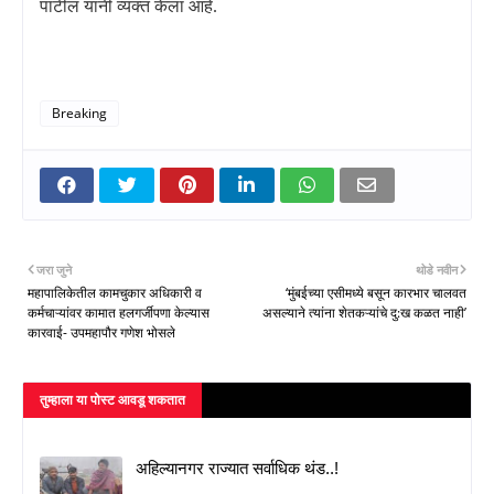
पाटील यांनी व्यक्त केला आहे.
Breaking
जरा जुने
थोडे नवीन
महापालिकेतील कामचुकार अधिकारी व
‘मुंबईच्या एसीमध्ये बसून कारभार चालवत
कर्मचाऱ्यांवर कामात हलगर्जीपणा केल्यास
असल्याने त्यांना शेतकऱ्यांचे दु:ख कळत नाही’
कारवाई- उपमहापौर गणेश भोसले
तुम्‍हाला या पोस्‍ट आवडू शकतात
अहिल्यानगर राज्यात सर्वाधिक थंड..!