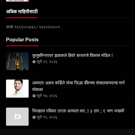
अधिक माहितीसाठी
संपर्क ९६९९००५६६५ / ९४२२२२५००१
Popular Posts
कुतुबमिनारवर झळकले हिवरे बाजारचे विकास मॉडेल !
जुलै २१, २०२६
आमदार अक्षय कर्डिले यांचा जिल्हा बँकेच्या संचालकपदाचा मार्ग
मोकळा
जुलै १७, २०२६
जिल्ह्यात रविवार ठरला अपघात वार..! ३ ठार ; ९ जण जखमी
जुलै १९, २०२६