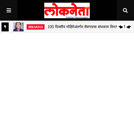
100 दिवशीय मोहिमेअंतर्गत शेवगावचा बांधकाम विभाग द्वितीय
BREAKING
जित पवार