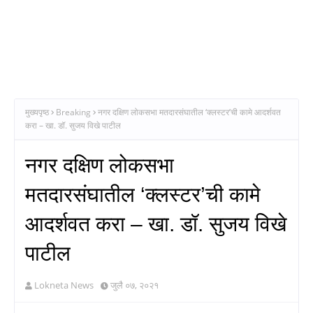
मुख्यपृष्ठ
Breaking
नगर दक्षिण लोकसभा मतदारसंघातील ‘क्लस्टर’ची कामे आदर्शवत
करा – खा. डॉ. सुजय विखे पाटील
नगर दक्षिण लोकसभा
मतदारसंघातील ‘क्लस्टर’ची कामे
आदर्शवत करा – खा. डॉ. सुजय विखे
पाटील
Lokneta News
जुलै ०७, २०२१