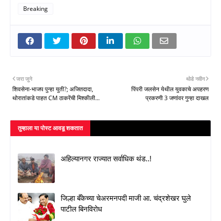
Breaking
जरा जुने
थोडे नवीन
शिवसेना-भाजप पुन्हा युती?; अजितदादा,
पिंपरी जलसेन येथील युवकाचे अपहरण
थोरातांकडे पाहत CM ठाकरेंची मिश्कीली...
प्रकरणी 3 जणांवर गुन्हा दाखल
तुम्‍हाला या पोस्‍ट आवडू शकतात
अहिल्यानगर राज्यात सर्वाधिक थंड..!
जिल्हा बँकेच्या चेअरमनपदी माजी आ. चंद्रशेखर घुले
पाटील बिनविरोध