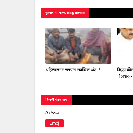
तुम्‍हाला या पोस्‍ट आवडू शकतात
अहिल्यानगर राज्यात सर्वाधिक थंड..!
जिल्हा बँ
चंद्रशेखर
टिप्पणी पोस्ट करा
0 टिप्पण्या
Emoji