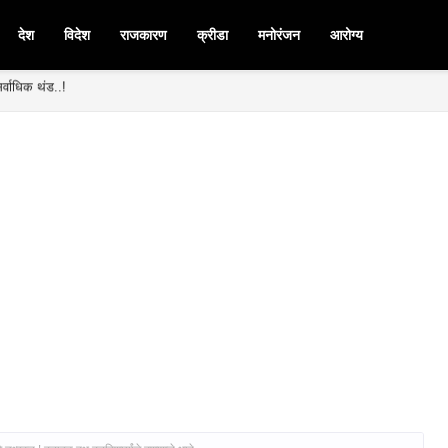
देश
विदेश
राजकारण
क्रीडा
मनोरंजन
आरोग्य
मनपदी माजी आ. चंद्रशेखर घुले पाटील बिनविरोध