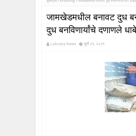
मुख्यपृष्ठ
Breaking
जामखेडमधील बनावट दुध बनवण्याचे दोन अड्डे उध
जामखेडमधील बनावट दुध बनव
दुध बनविणार्यांचे दणाणले धाबे
Lokneta News
जुलै २९, २०२१