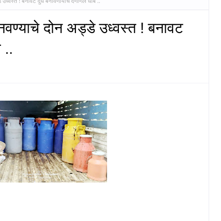
्वस्त ! बनावट दुध बनविणार्यांचे दणाणले धाबे ..
ण्याचे दोन अड्डे उध्वस्त ! बनावट
 ..