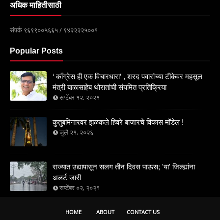
अधिक माहितीसाठी
संपर्क ९६९९००५६६५ / ९४२२२२५००१
Popular Posts
‘ काँग्रेस ही एक विचारधारा’ , शरद पवारांच्या टीकेवर महसूल
मंत्री बाळासाहेब थोरातांची संयमित प्रतिक्रिया
सप्टेंबर १२, २०२१
कुतुबमिनारवर झळकले हिवरे बाजारचे विकास मॉडेल !
जुलै २१, २०२६
राज्यात उद्यापासून सलग तीन दिवस पाऊस; 'या' जिल्ह्यांना
अलर्ट जारी
सप्टेंबर ०२, २०२१
HOME
ABOUT
CONTACT US