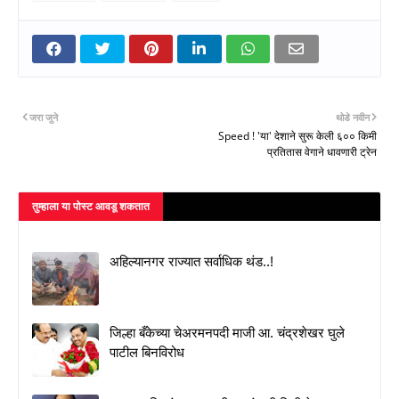
जरा जुने
थोडे नवीन
Speed ! 'या' देशाने सुरू केली ६०० किमी
प्रतितास वेगाने धावणारी ट्रेन
तुम्‍हाला या पोस्‍ट आवडू शकतात
अहिल्यानगर राज्यात सर्वाधिक थंड..!
जिल्हा बँकेच्या चेअरमनपदी माजी आ. चंद्रशेखर घुले
पाटील बिनविरोध