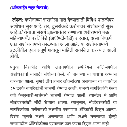
(
ऑनलाईन
न्यूज
नेटवर्क
)
लंडन:
करोनाच्या संसर्गाला मात देण्यासाठी विविध पातळीवर
संशोधन सुरू आहे. तर
,
दुसरीकडे करोनावर संशोधनही सुरू
आहे.कोरोनाचा संसर्ग
झाल्यानंतर रुग्णांच्या शरीरामध्ये नऊ
महिन्यांपर्यंत प्रतिपिंडे (अॅण्टीबॉडी) राहतात
,
असा निष्कर्ष
एका संशोधनामध्ये काढण्यात आला आहे. या संशोधनामध्ये
इटलीतील एका संपूर्ण गावातून माहिती संकलित करण्यात आली
होती.
पडुआ विद्यापीठ आणि लंडनमधील इम्पेरियल कॉलेजमधील
संशोधकांनी यासाठी संशोधन केले. वो नावाच्या या गावाचा अभ्यास
करण्यात आला. सुमारे तीन हजार लोकसंख्या असणाऱ्या या गावातील
८५ टक्के नागरिकांची चाचणी घेण्यात आली. यामध्ये नागरिकांची गेल्या
वर्षी फेब्रुवारी-मार्चमध्ये चाचणी घेण्यात आली. त्यानंतर मे आणि
नोव्हेंबरमध्येही नोंदी घेण्यात आल्या. त्यानुसार
,
नोव्हेंबरमध्येही या
नागरिकांच्या शरीरामध्ये लक्षणीय प्रमाणात अँटिबॉडी दिसून आल्या.
विशेष म्हणजे लक्षणे असणाऱ्या आणि लक्षणे नसणाऱ्या दोन्ही
रुग्णांमधील अँटिबॉडीच्या प्रमाणात फार फरक दिसून आला नाही.