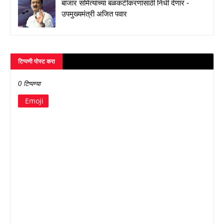
बाजार समित्यांच्या बळकटीकरणांसाठी निधी देणार -
उपमुख्यमंत्री अजित पवार
टिप्पणी पोस्ट करा
0 टिप्पण्या
Emoji