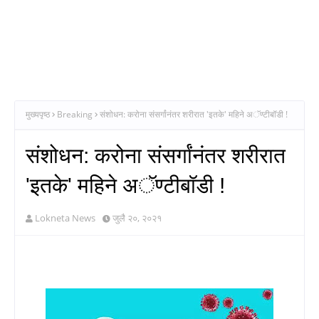
मुख्यपृष्ठ
Breaking
संशोधन: करोना संसर्गांनंतर शरीरात 'इतके' महिने अॅण्टीबॉडी !
संशोधन: करोना संसर्गांनंतर शरीरात
'इतके' महिने अॅण्टीबॉडी !
Lokneta News
जुलै २०, २०२१