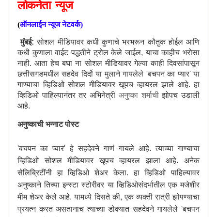
लोकनेता
न्यूज
(
ऑनलाईन
न्यूज
नेटवर्क
)
मुंबई:
सोशल मीडियावर कधी कुणाचे भरभरून कौतुक होईल आणि
कधी कुणाला वाईट पद्धतीने ट्रोल केले जाईल
,
याचा काहीच भरोसा
नाही. आता हेच बघा ना सोशल मीडियावर गेल्या काही दिवसांपासून
छत्तीसगडमधील सहदेव दिर्दो या मुलाने गायलेले
'
बचपन का प्यार
'
या
गाण्याचा व्हिडिओ सोशल मीडियावर खूपच व्हायरल झाले आहे. हा
व्हिडिओ पाहिल्यानंतर तर अभिनेत्री
अनुष्का शर्माची
झोपच उडाली
आहे.
अनुष्काची भन्नाट पोस्ट
'
बचपन का प्यार
'
हे सहदेवने गाणं गायले आहे. त्याच्या गाण्याचा
व्हिडिओ सोशल मीडियावर खूपच व्हायरल झाला आहे. अनेक
सेलिब्रिटींनी हा व्हिडिओ शेअर केला. हा व्हिडिओ पाहिल्यावर
अनुष्काने तिच्या इन्स्टा स्टोरीवर या व्हिडिओसंदर्भातील एक मजेशीर
मीम शेअर केले आहे. यामध्ये दिसते की
,
एक व्यक्ती रात्री झोपण्याचा
प्रयत्न करत असतानाच त्याच्या डोक्यात सहदेवने गायलेले
'
बचपन