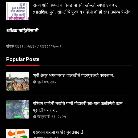
राज्य अजिंक्यपद व निवड चाचणी खो-खो स्पर्धा २०२५
:धाराशिव, पुणे, सांगलीचे पुरुष व महिला दोन्ही संघ उपांत्य फेरीत
अधिक माहितीसाठी
संपर्क ९६९९००५६६५ / ९४२२२२५००१
Popular Posts
श्री क्षेत्र भगवानगड पालखीचें पंढरपूरकडे प्रस्थान..
जुलै ०५, २०२४
पश्चिम वाहिनी नद्यांचे पाणी गोदावरी खो-यात वळविणेचे काम
प्रगती पथावर ..
फेब्रुवारी १९, २०२१
एसआयआरला अखेर मुदतवाढ..!