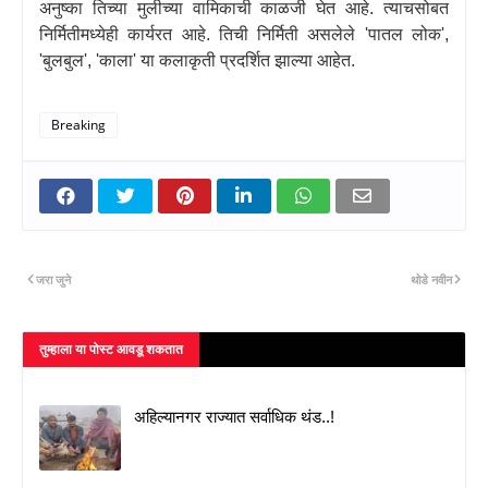
अनुष्का तिच्या मुलीच्या वामिकाची काळजी घेत आहे. त्याचसोबत
निर्मितीमध्येही कार्यरत आहे. तिची निर्मिती असलेले
'
पातल लोक
',
'
बुलबुल
', '
काला
'
या कलाकृती प्रदर्शित झाल्या आहेत.
Breaking
जरा जुने
थोडे नवीन
तुम्‍हाला या पोस्‍ट आवडू शकतात
अहिल्यानगर राज्यात सर्वाधिक थंड..!