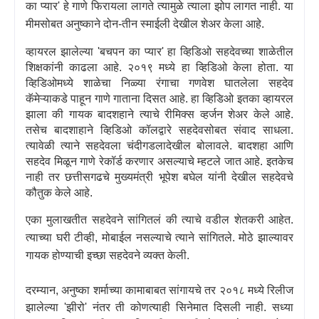
का प्यार
'
हे गाणे फिरायला लागते त्यामुळे त्याला झोप लागत नाही. या
मीमसोबत अनुष्काने दोन-तीन स्माईली देखील शेअर केला आहे.
व्हायरल झालेल्या
'
बचपन का प्यार
'
हा व्हिडिओ सहदेवच्या शाळेतील
शिक्षकांनी काढला आहे. २०१९ मध्ये हा व्हिडिओ केला होता. या
व्हिडिओमध्ये शाळेचा निळ्या रंगाचा गणवेश घातलेला सहदेव
कॅमेऱ्याकडे पाहून गाणे गाताना दिसत आहे. हा व्हिडिओ इतका व्हायरल
झाला की गायक बादशहाने त्याचे रीमिक्स व्हर्जन शेअर केले आहे.
तसेच बादशाहाने व्हिडिओ कॉलद्वारे सहदेवसोबत संवाद साधला.
त्यावेळी त्याने सहदेवला चंदीगडलादेखील बोलावले. बादशहा आणि
सहदेव मिळून गाणे रेकॉर्ड करणार असल्याचे म्हटले जात आहे. इतकेच
नाही तर छत्तीसगढचे मुख्यमंत्री भूपेश बघेल यांनी देखील सहदेवचे
कौतुक केले आहे.
एका मुलाखतीत सहदेवने सांगितलं की त्याचे वडील शेतकरी आहेत.
त्याच्या घरी टीव्ही
,
मोबाईल नसल्याचे त्याने सांगितले. मोठे झाल्यावर
गायक होण्याची इच्छा सहदेवने व्यक्त केली.
दरम्यान
,
अनुष्का शर्माच्या कामाबाबत सांगायचे तर २०१८ मध्ये रिलीज
झालेल्या
'
झीरो
'
नंतर ती कोणत्याही सिनेमात दिसली नाही. सध्या