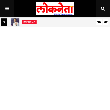
BREAKING
ध
बाजार समित्यांच्या बळकटीकरणांसाठी निधी देणार - उपमुख्यमंत्री अजित पवार