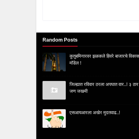
Random Posts
कुतुबमिनारवर झळकले हिवरे बाजारचे विका
मॉडेल !
जिल्ह्यात रविवार ठरला अपघात वार..! ३ ठार
जण जखमी
एसआयआरला अखेर मुदतवाढ..!