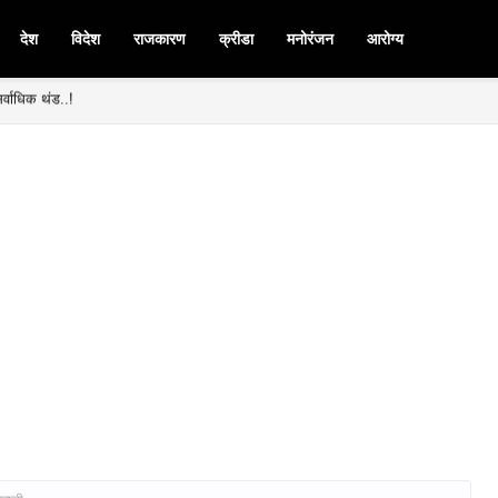
देश
विदेश
राजकारण
क्रीडा
मनोरंजन
आरोग्य
र्वाधिक थंड..!
मनपदी माजी आ. चंद्रशेखर घुले पाटील बिनविरोध