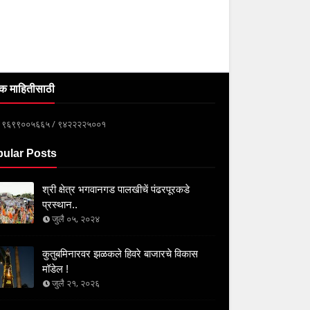
क माहितीसाठी
्क ९६९९००५६६५ / ९४२२२२५००१
ular Posts
श्री क्षेत्र भगवानगड पालखीचें पंढरपूरकडे
प्रस्थान..
जुलै ०५, २०२४
कुतुबमिनारवर झळकले हिवरे बाजारचे विकास
मॉडेल !
जुलै २१, २०२६