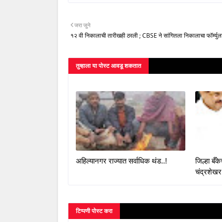
जरा जुने
१२ वी निकालाची तारीखही ठरली ; CBSE ने सांगितला निकालाचा फॉर्म्युला
तुम्‍हाला या पोस्‍ट आवडू शकतात
अहिल्यानगर राज्यात सर्वाधिक थंड..!
जिल्हा बँ
चंद्रशेखर
टिप्पणी पोस्ट करा