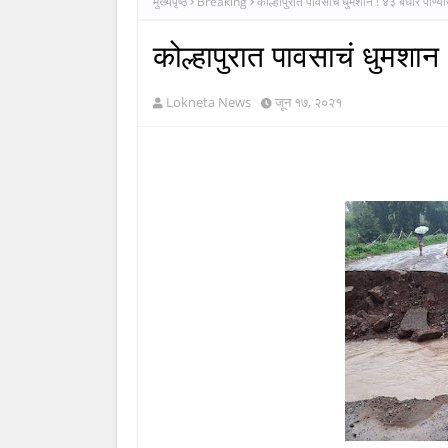
मुख्यपृष्ठ
Breaking
कोल्हापुरात पावसाचं धुमशान ! ४३ बंधारे पाण्य
कोल्हापुरात पावसाचं धुमशान 
Lokneta News
जून १७, २०२१