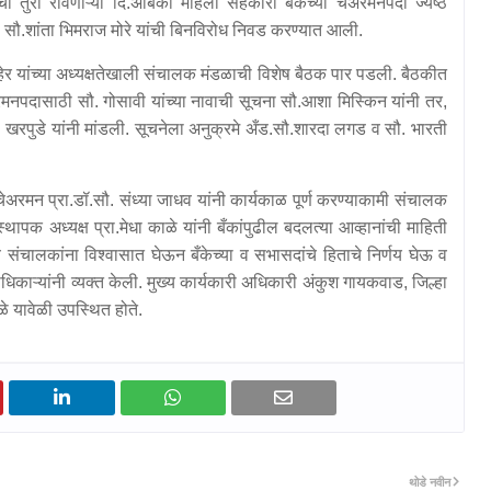
तुरा रोवणाऱ्या दि.अंबिका महिला सहकारी बँकेच्या चेअरमनपदी ज्येष्ठ
 सौ.शांता भिमराज मोरे यांची बिनविरोध निवड करण्यात आली.
यांच्या अध्यक्षतेखाली संचालक मंडळाची विशेष बैठक पार पडली. बैठकीत
रमनपदासाठी सौ. गोसावी यांच्या नावाची सूचना सौ.आशा मिस्किन यांनी तर,
ा खरपुडे यांनी मांडली. सूचनेला अनुक्रमे अँड.सौ.शारदा लगड व सौ. भारती
रमन प्रा.डॉ.सौ. संध्या जाधव यांनी कार्यकाळ पूर्ण करण्याकामी संचालक
स्थापक अध्यक्ष प्रा.मेधा काळे यांनी बँकांपुढील बदलत्या आव्हानांची माहिती
्व संचालकांना विश्वासात घेऊन बँकेच्या व सभासदांचे हिताचे निर्णय घेऊ व
काऱ्यांनी व्यक्त केली. मुख्य कार्यकारी अधिकारी अंकुश गायकवाड, जिल्हा
े यावेळी उपस्थित होते.
थोडे नवीन