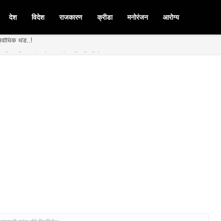
देश
विदेश
राजकारण
क्रीडा
मनोरंजन
आरोग्य
र्वाधिक थंड..!
मनपदी माजी आ. चंद्रशेखर घुले पाटील बिनविरोध