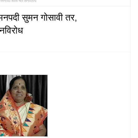
अरमनपदी शांता मोरे बिनविरोध
रमनपदी सुमन गोसावी तर,
िनविरोध