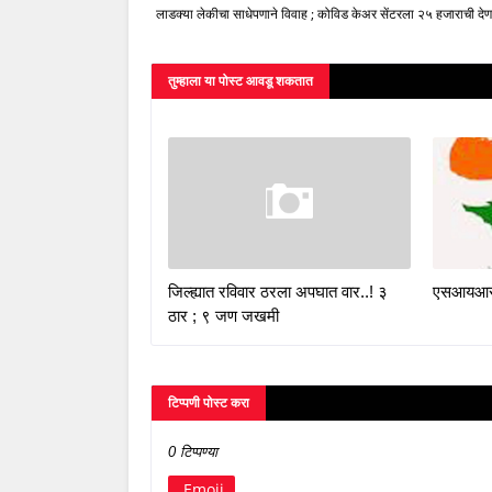
लाडक्या लेकीचा साधेपणाने विवाह ; कोविड केअर सेंटरला २५ हजाराची देण
तुम्‍हाला या पोस्‍ट आवडू शकतात
जिल्ह्यात रविवार ठरला अपघात वार..! ३
एसआयआरल
ठार ; ९ जण जखमी
टिप्पणी पोस्ट करा
0 टिप्पण्या
Emoji