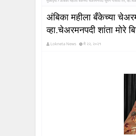
मुख्यपृष्ठ
अंबिका महीला बँकेच्या चेअरमनपदी सुमन गोसावी तर, व्हा.चे
अंबिका महीला बँकेच्या चेअ
व्हा.चेअरमनपदी शांता मोरे ब
Lokneta News
मे २२, २०२१