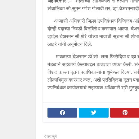
अहमदनगर
:- शहराच्या लौकिकात सातत्याने मानाचा 
संचालिका सौ.सुमन गणेश गोसावी तर, व्हा.चेअरमनपदी
अध्यासी अधिकारी जिल्हा उपनिबंधक दिग्विजय आहेर 
दोन्ही पदाच्या निवडी बिनविरोध करण्यात आल्या. चेअ
व्हाईस चेअरमन सौ.मोरे यांच्या नावाची सूचना सौ.शोभ
आठरे यांनी अनुमोदन दिले.
मावळत्या चेअरमन डॉ.सौ. लता फिरोदिया व व्हा.चेअ
मंडळाने सहकार्य केल्याबद्दल कृतज्ञता व्यक्त केली. सं
विशद करून नूतन पदाधिकाऱ्यांना शुभेच्छा दिल्या. सर
लोकाभिमुख कारभार करू, अशी प्रतिक्रिया नूतन पदाधि
उपनिबंधक कार्यालयाचे सहाय्यक अधिकारी श्री.मुटकुळ
जरा जुने