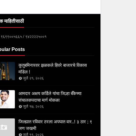
क माहितीसाठी
्क ९६९९००५६६५ / ९४२२२२५००१
ular Posts
कुतुबमिनारवर झळकले हिवरे बाजारचे विकास
मॉडेल !
जुलै २१, २०२६
आमदार अक्षय कर्डिले यांचा जिल्हा बँकेच्या
संचालकपदाचा मार्ग मोकळा
जुलै १७, २०२६
जिल्ह्यात रविवार ठरला अपघात वार..! ३ ठार ; ९
जण जखमी
जुलै १९, २०२६